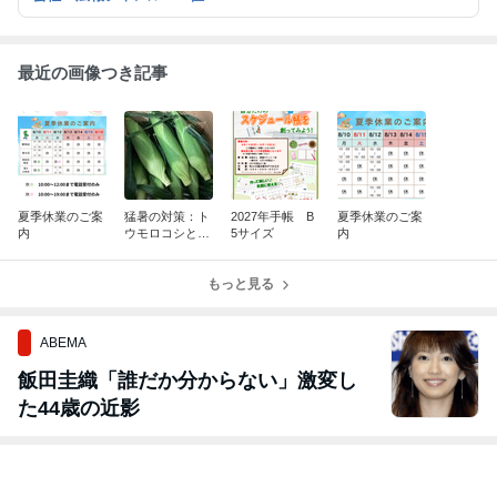
最近の画像つき記事
夏季休業のご案
猛暑の対策：ト
2027年手帳 B
夏季休業のご案
内
ウモロコシと小
5サイズ
内
玉スイカ
もっと見る
ABEMA
飯田圭織「誰だか分からない」激変し
た44歳の近影