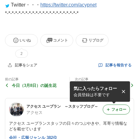
Twitter
・・・
https://twitter.com/acypnet
*-*-*-*-*-*-*-*-*-*-*-*-*-*-*-*-*-*-*-*-*-*
いいね
コメント
リブログ
2
記事を報告する
記事をシェア
前の記事
次の記事
今日（3月8日）の誕生花
春の♪キャンペーン はじま
気に入ったらフォロー
ります！
会員登録は不要です
アクセス ユープラン ～スタッフブログ～
フォロー
アクセス
アクセス ユープランスタッフの日々のつぶやきや、耳寄り情報な
どを載せています
会社・広報ジャンル 382位