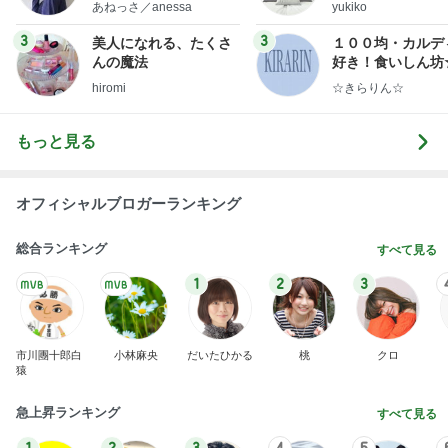
little minimalist's bea
ep Life Simple
あねっさ／anessa
yukiko
uty colum
ンテリアのきろく
3
3
美人になれる、たくさ
１００均・カルデ
んの魔法
好き！食いしん坊
らりん☆のブログ
hiromi
☆きらりん☆
もっと見る
オフィシャルブロガーランキング
総合ランキング
すべて見る
1
2
3
市川團十郎白
小林麻央
だいたひかる
桃
クロ
猿
急上昇ランキング
すべて見る