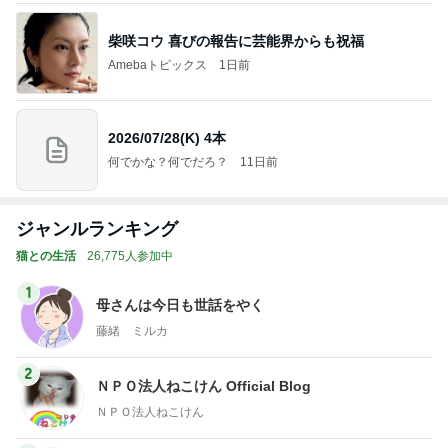
柴咲コウ 喜びの報告に芸能界からも祝福
Amebaトピックス
1日前
2026/07/28(K) 4本
何でかな？何でだろ？
11日前
ジャンルランキング
猫との生活
26,775人参加中
1
母さんは今日も世話をやく
藤緒 ミルカ
2
ＮＰＯ法人ねこけん Official Blog
ＮＰＯ法人ねこけん