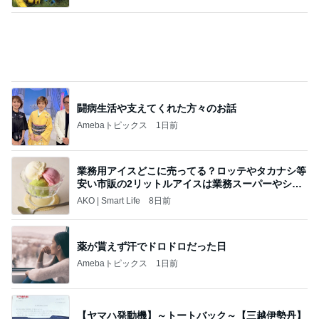
闘病生活や支えてくれた方々のお話
Amebaトピックス
1日前
業務用アイスどこに売ってる？ロッテやタカナシ等
安い市販の2リットルアイスは業務スーパーやシャ
トレ
AKO | Smart Life
8日前
薬が貰えず汗でドロドロだった日
Amebaトピックス
1日前
【ヤマハ発動機】～トートバック～【三越伊勢丹】
株主優待を楽しんで～tasayuryのブログ
14日前
夫が買ってきた段ボールの有効利用