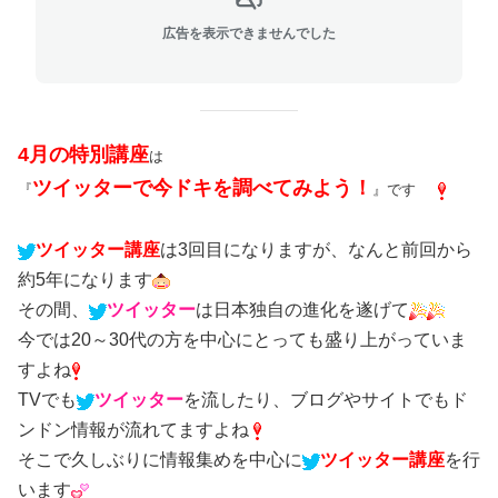
広告を表示できませんでした
4月の特別講座
は
ツイッターで今ドキを調べてみよう！
『
』です
ツイッター講座
は3回目になりますが、なんと前回から
約5年になります
その間、
ツイッター
は日本独自の進化を遂げて
今では20～30代の方を中心にとっても盛り上がっていま
すよね
TVでも
ツイッター
を流したり、ブログやサイトでもド
ンドン情報が流れてますよね
そこで久しぶりに情報集めを中心に
ツイッター講座
を行
います