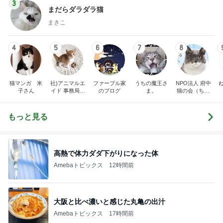
3
まだらダラダラ猫
まきこ
4
5
6
7
8
猫マンガ 米
社)アニマルエ
ファーブル家
うちの魔王さ
NPO法人 府中
子さん
イド 事務局＆
のブログ
ま。
猫の会（ちゅ
みんなの日記
ー猫）
もっと見る
高熱で体力ダダ下がりになった体
Amebaトピックス
12時間前
大阪と比べ濃いと感じた丸亀の出汁
Amebaトピックス
17時間前