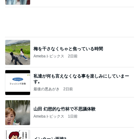
梅を干さなくちゃと焦っている時間
Amebaトピックス
2日前
私達が何も言えなくなる事を楽しみにしていまー
す｡
最後の悪あがき
2日前
山田 幻想的な竹林で不思議体験
Amebaトピックス
1日前
インターン面接3
四コマ戦士 パパ戦記
7日前
修学旅行でも行く機会がなかった広島