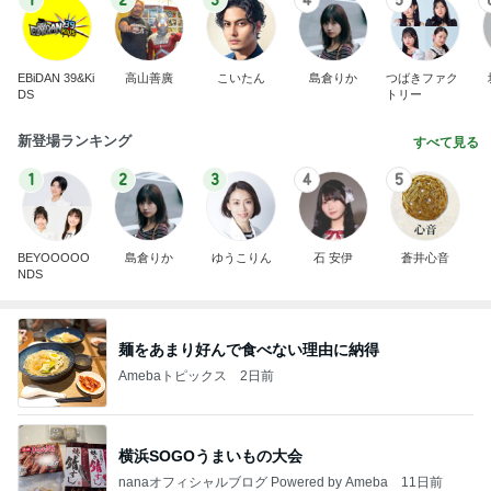
1
2
3
4
5
EBiDAN 39&Ki
高山善廣
こいたん
島倉りか
つばきファク
DS
トリー
新登場ランキング
すべて見る
1
2
3
4
5
BEYOOOOO
島倉りか
ゆうこりん
石 安伊
蒼井心音
NDS
麺をあまり好んで食べない理由に納得
Amebaトピックス
2日前
横浜SOGOうまいもの大会
nanaオフィシャルブログ Powered by Ameba
11日前