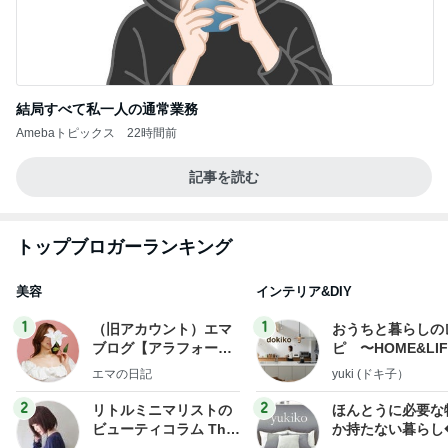
結局すべて私一人の通常業務
Amebaトピックス
22時間前
記事を読む
トップブロガーランキング
美容
インテリア&DIY
1
1
（旧アカウント）エマ
おうちと暮らしの
ブログ【アラフォー会
ピ 〜HOME&LI
社売却セカンドライ
エマの日記
yuki (ドキ子）
フ】
2
2
リトルミニマリストの
ほんとうに必要な
ビューティコラム The
か持たない暮らし