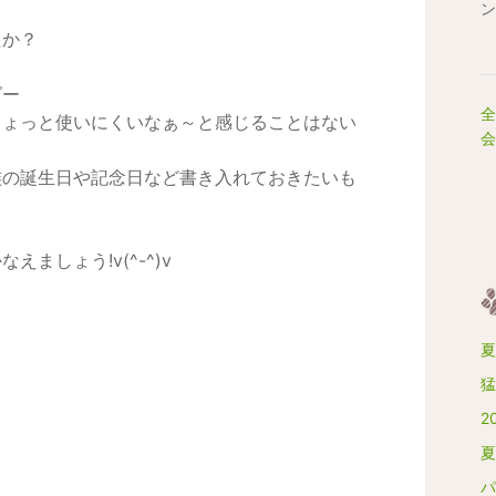
ン
たか？
ダー
全
ちょっと使いにくいなぁ～と感じることはない
会
族の誕生日や記念日など書き入れておきたいも
ましょう!v(^-^)v
夏
猛
2
0
夏
パ