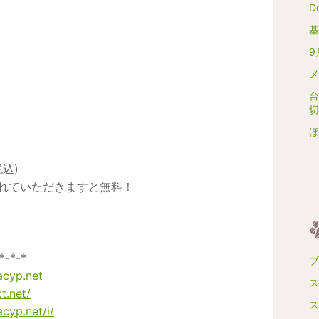
D
基
9
メ
台
切
ほ
込)
れていただきますと無料！
*-*-*
ブ
acyp.net
ス
t.net/
ス
cyp.net/i/