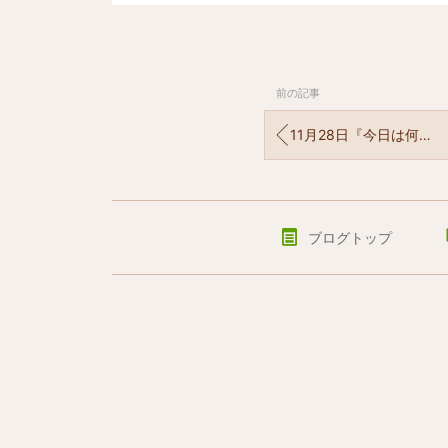
前の記事
11月28日『今日は何の日？？』
ブログトップ