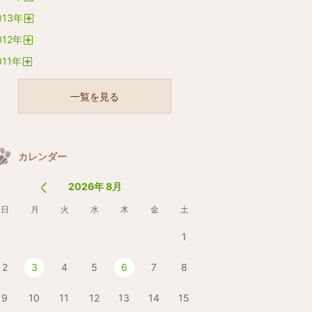
開
013
年
く
開
012
年
く
開
011
年
く
開
く
一覧を見る
カレンダー
2026年 8月
日
月
火
水
木
金
土
1
2
3
4
5
6
7
8
9
10
11
12
13
14
15