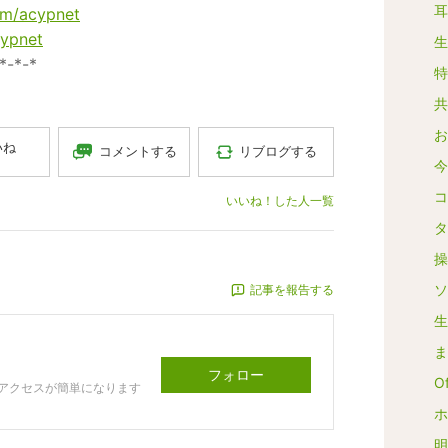
耳
om/acypnet
cypnet
生
*-*-*
特
共
お
いね
コメントする
リブログする
今
コ
いいね！した人一覧
タ
操
ソ
記事を報告する
生
ま
フォロー
Of
アクセスが簡単になります
ホ
明