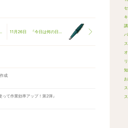
セ
キ
講
日『今日は何の日？？』
11月26日 『今日は何の日？』
パ
ス
オ
リ
知
帳作成
お
ス
使って作業効率アップ！第2弾』
ス