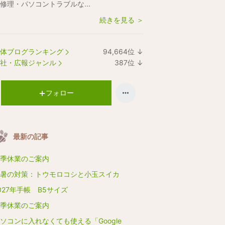
修理・パソコントラブルな...
続きを見る ＞
体ブログランキング
94,664
位
↓
ラ
社・広報ジャンル
387
位
↓
ン
ラ
キ
ン
ン
キ
フォロー
グ
ン
下
グ
降
下
最新の記事
降
季休業のご案内
暑の対策：トウモロコシと小玉スイカ
027年手帳 B5サイズ
季休業のご案内
ソコンに入れなくても使える「Google