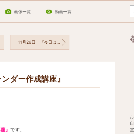
画像一覧
動画一覧
11月26日 『今日は何の日？』
レンダー作成講座』
お
自
講座』
です。
室