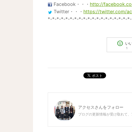
Facebook
・・・
http://facebook.c
Twitter
・・・
https://twitter.com/a
*-*-*-*-*-*-*-*-*-*-*-*-*-*-*-*-*-*-*-
い
1
ポスト
アクセス
さんをフォロー
ブログの更新情報が受け取れて、