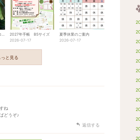
2
2
猛暑の対策：トウモロコシと小玉スイカ
2027年手帳 B5サイズ
夏季休業のご案内
2026-07-17
2026-07-17
2
2
もっと見る
2
2
2
2
2
すね
2
ばどうぞ♪
2
返信する
2
2