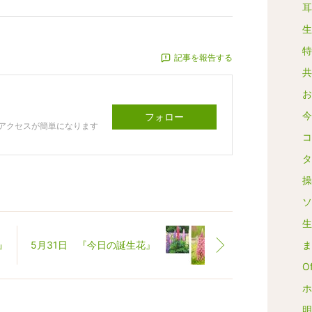
耳
生
特
記事を報告する
共
お
今
フォロー
アクセスが簡単になります
コ
タ
操
ソ
生
』
5月31日 『今日の誕生花』
ま
Of
ホ
明