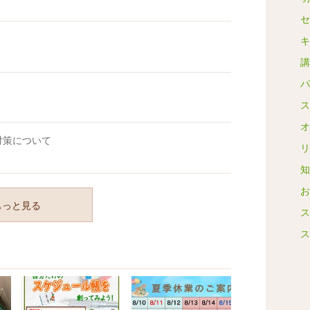
セ
キ
講
パ
ス
オ
弱性対策について
リ
知
お
もっと見る
ス
ス