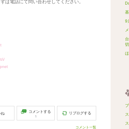
まずは電話にて問い合わせしてください。
D
基
9
メ
台
切
t
ほ
/i/
ypnet
ブ
コメントする
リブログする
いね
ス
1
ス
コメント一覧