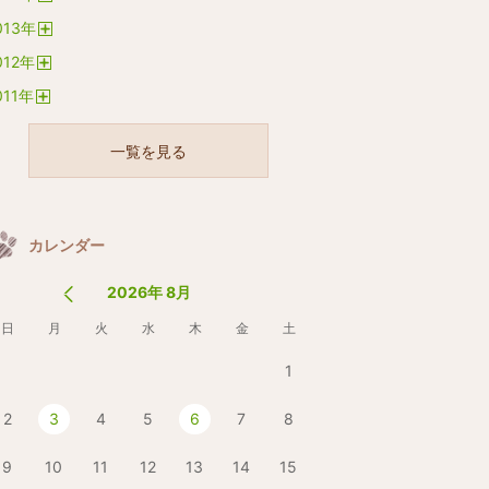
開
013
年
く
開
012
年
く
開
011
年
く
開
く
一覧を見る
カレンダー
2026年 8月
日
月
火
水
木
金
土
1
2
3
4
5
6
7
8
9
10
11
12
13
14
15