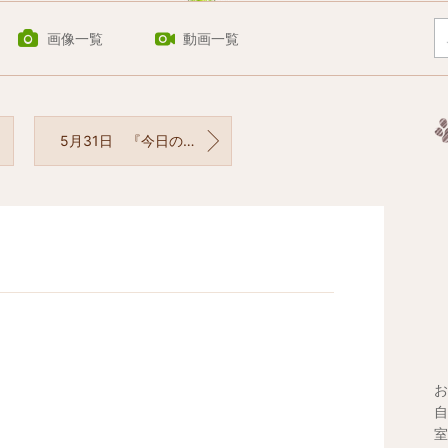
画像一覧
動画一覧
5月31日 『今日の誕生花』
お
自
室