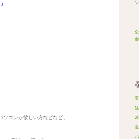
ン
ン」
全
会
夏
猛
一台パソコンが欲しい方などなど、
2
夏
パ