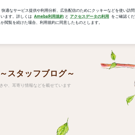
もーた感のお店
芸能人ブログ
人気ブログ
新規登録
 ～スタッフブログ～
やきや、耳寄り情報などを載せています