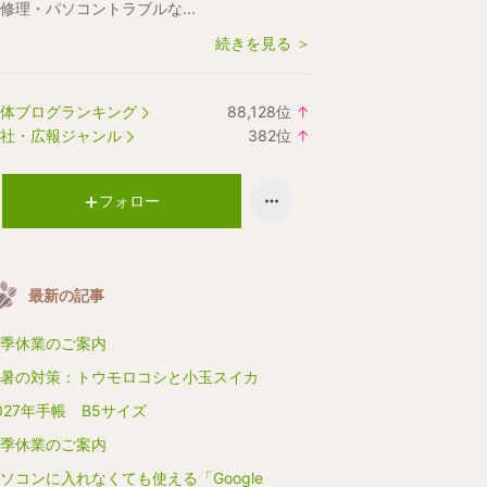
修理・パソコントラブルな...
続きを見る ＞
体ブログランキング
88,128
位
↑
ラ
社・広報ジャンル
382
位
↑
ン
ラ
キ
ン
ン
キ
フォロー
グ
ン
上
グ
昇
上
最新の記事
昇
季休業のご案内
暑の対策：トウモロコシと小玉スイカ
027年手帳 B5サイズ
季休業のご案内
ソコンに入れなくても使える「Google