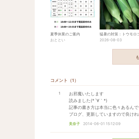
夏季休業のご案内
おととい
2026-08-03
コメント
（1）
1
お邪魔いたします
読みました(*´∀｀*)
記事の書き方は本当に色々あるんで
ブログ、更新していますので良けれ
美奈子
2014-06-01 15:12:09