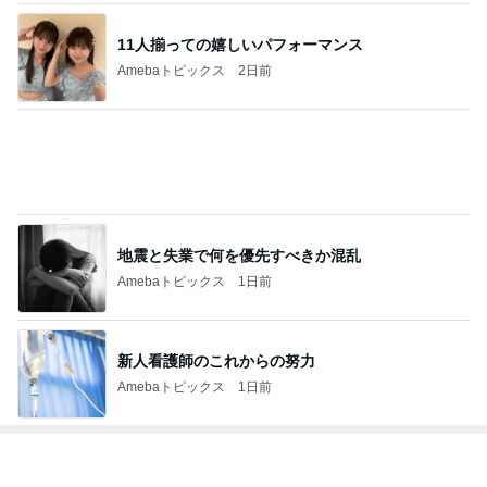
11人揃っての嬉しいパフォーマンス
Amebaトピックス
2日前
地震と失業で何を優先すべきか混乱
Amebaトピックス
1日前
新人看護師のこれからの努力
Amebaトピックス
1日前
トップブロガーランキング
ファッション
子育て
1
1
妻です。ママです。女
kosodatefulな毎
です。
オギャ子の暴走～