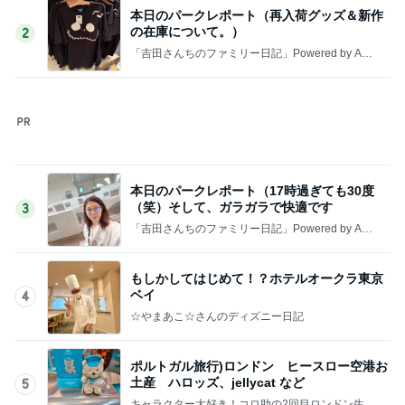
夕飯を控えめにしてからのハシゴ
Amebaトピックス
1日前
業者が言う長期優良不要の本当の訳
Amebaトピックス
1日前