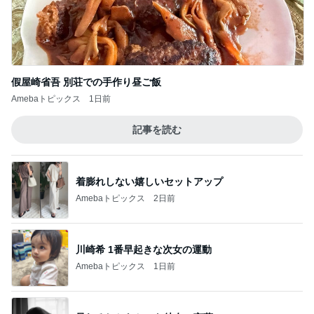
ベイ
4
☆やまあこ☆さんのディズニー日記
ポルトガル旅行)ロンドン ヒースロー空港お
土産 ハロッズ、jellycat など
5
キャラクター大好き！コロ助の2回目ロンドン生活
にっき★
このジャンルの記事をもっと見る
レジェンド松下のなんでもプレゼン！
Amebaトピックス
19時間前
暑い夏にぴったりな麻婆茄子牛丼
Amebaトピックス
2日前