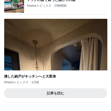
ウンザリする40℃近い日の暑さ
Amebaトピックス
1日前
完全独自路線のマーボードーフ定食
Amebaトピックス
1日前
カロリー1/5の塩レモンクリチ風
Amebaトピックス
1日前
猫がいつもの水鉢だけ使う謎