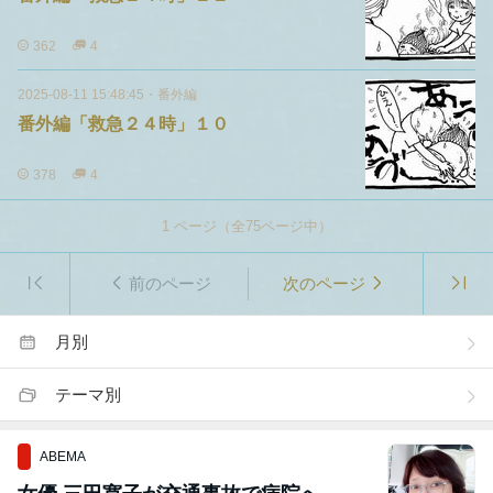
362
4
2025-08-11 15:48:45
・
番外編
番外編「救急２４時」１０
378
4
1
ページ（全
75
ページ中）
前のページ
次のページ
月別
テーマ別
ABEMA