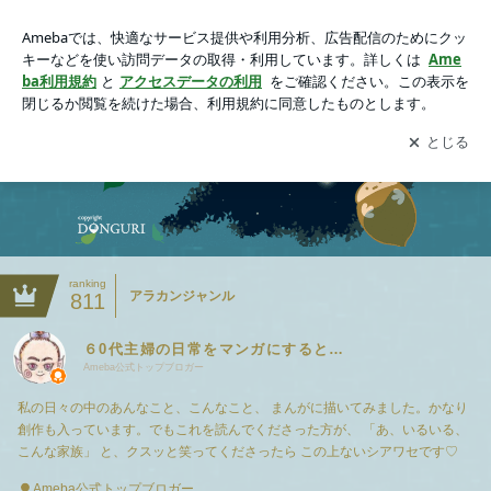
６0代主婦の日常をマンガにすると…
アプリをダウンロードして
ブログの更新通知
を受け取りまし
開く
ょう。
ranking
アラカンジャンル
811
６0代主婦の日常をマンガにすると…
Ameba公式トップブロガー
私の日々の中のあんなこと、こんなこと、 まんがに描いてみました。かなり
創作も入っています。でもこれを読んでくださった方が、 「あ、いるいる、
こんな家族」 と、クスッと笑ってくださったら この上ないシアワセです♡
Ameba公式トップブロガー