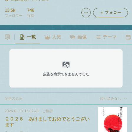
13.5k
746
フォロー
フォロワー
投稿
一覧
人気
画像
テーマ
広告を表示できませんでした
記事の表示
絞り込みなし
2026-01-07 15:02:43
・
ご挨拶
２０２６ あけましておめでとうござい
ます