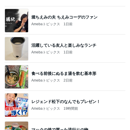
1
2
3
4
5
加藤紀子
Sakurashimeji
真飛聖
尼子勝紀
モーニング
娘。'26 天気組
新登場ランキング
すべて見る
1
2
3
4
5
BEYOOOOO
ゆうこりん
島倉りか
MOMIママ
石 安伊
NDS
芸能人・有名人ブログ TOPへ
レジェンド松下のなんでもプレゼン！
Amebaトピックス
19時間前