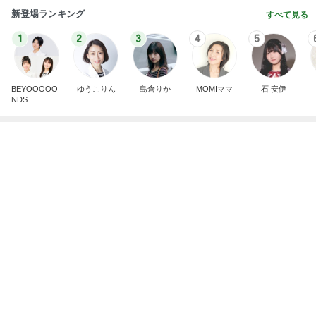
Amebaトピックス
1日前
人生の目標のためまず痩せる宣言
Amebaトピックス
2日前
モト冬樹 食べる時だけ来る愛犬
Amebaトピックス
1日前
浮腫対策で減っていた0.6kgの体重
Amebaトピックス
1日前