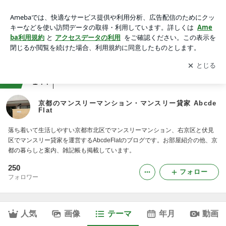
京都のお部屋紹介｜京都のマンスリーマンション・マンスリー
貸家 AbcdeFlat
アプリをダウンロードして
ブログの更新通知
を受け取りまし
開く
ょう。
ranking
京都の暮らしジャンル
144
京都のマンスリーマンション・マンスリー貸家 Abcde
Flat
落ち着いて生活しやすい京都市北区でマンスリーマンション、右京区と伏見
区でマンスリー貸家を運営するAbcdeFlatのブログです。お部屋紹介の他、京
都の暮らしと案内、雑記帳も掲載しています。
250
フォロー
フォロワー
人気
画像
テーマ
年月
動画