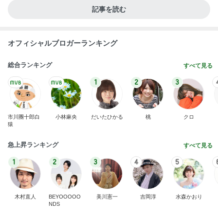
記事を読む
オフィシャルブロガーランキング
総合ランキング
すべて見る
1
2
3
市川團十郎白
小林麻央
だいたひかる
桃
クロ
猿
急上昇ランキング
すべて見る
1
2
3
4
5
木村直人
BEYOOOOO
美川憲一
吉岡淳
水森かおり
NDS