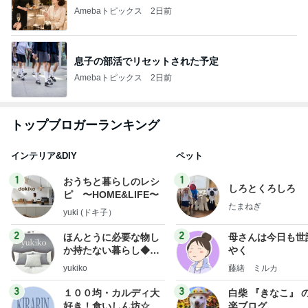
Amebaトピックス
2日前
息子の部活でリセットされた予定
Amebaトピックス
2日前
トップブロガーランキング
インテリア&DIY
ペット
1
1
おうちと暮らしのレシ
しろとくろしろ
ピ 〜HOME&LIFE〜
たまねぎ
yuki (ドキ子）
2
2
ほんとうに必要な物し
母さんは今日も世
か持たない暮らし◆Ke
やく
ep Life Simple◆〜イ
yukiko
藤緒 ミルカ
ンテリアのきろく〜
3
3
１００均・カルディ大
白柴 『きなこ』 
好き！食いしん坊☆き
楽ブログ