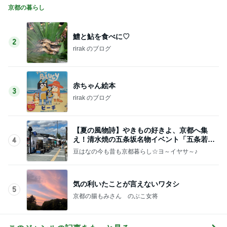
京都の暮らし
鱧と鮎を食べに♡
2
rirak のブログ
赤ちゃん絵本
3
rirak のブログ
【夏の風物詩】やきもの好きよ、京都へ集
え！清水焼の五条坂名物イベント「五条若宮
4
陶器祭」
豆はなの今も昔も京都暮らし☆ヨ～イヤサ～♪
気の利いたことが言えないワタシ
5
京都の腸もみさん のぶこ女将