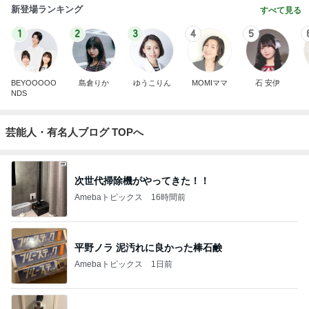
新登場ランキング
すべて見る
1
2
3
4
5
BEYOOOOO
島倉りか
ゆうこりん
MOMIママ
石 安伊
NDS
芸能人・有名人ブログ TOPへ
次世代掃除機がやってきた！！
Amebaトピックス
16時間前
平野ノラ 泥汚れに良かった棒石鹸
Amebaトピックス
1日前