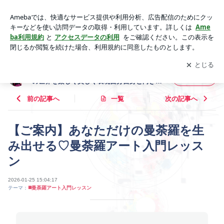
【ご案内】あなただけの曼荼羅を生み出せる♡曼荼羅アート入
門レッスン | 東京・千葉 パステルと曼荼羅であなたの内側の世
アプリをダウンロードして
ブログの更新通知
を受け取りまし
開く
界を楽しく美しく表現自分自身と向き合う内観アート・認定講
ょう。
座&レッスン
東京・千葉 パステルと曼荼羅であなたの内側
フォロー
の世界を楽しく美しく表現自分自身と向き合
う内観アート・認定講座&レッスン
前の記事へ
一覧
次の記事へ
【ご案内】あなただけの曼荼羅を生
み出せる♡曼荼羅アート入門レッス
ン
2026-01-25 15:04:17
テーマ：
◼️曼荼羅アート入門レッスン