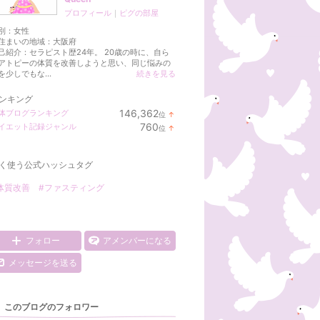
プロフィール
｜
ピグの部屋
別：
女性
住まいの地域：
大阪府
己紹介：セラピスト歴24年。 20歳の時に、自ら
アトピーの体質を改善しようと思い、同じ悩みの
を少しでもな...
続きを見る
ンキング
146,362
体ブログランキング
位
↑
ラ
760
イエット記録ジャンル
位
↑
ン
ラ
キ
ン
ン
キ
グ
く使う公式ハッシュタグ
ン
上
グ
昇
上
体質改善
#ファスティング
昇
フォロー
アメンバーになる
メッセージを送る
このブログのフォロワー