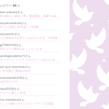
ォロワー:
98
人
iikee-wakanaさん
現実を動かし成就に導く電話鑑定・春菜-wakana-
tsuyakuarekoreさん
ザコン旦那と非常識トメVS嫁
ackyukorinさん
弱った身体を3カ月でよみがえらせる・10年後に後悔しない身体作り！筋トレヨガエクササイズ 村尾侑子
ugi11840418さん
湾カステラ教室⭐︎ほっこりこむぎ
apandogacademy11さん
JDA ジャパン ドッグ アカデミー 大山ひとみのブログ
od-luck-tomorrowさん
いを仕事に“数秘school”
izuhomama0428さん
MS3児ママ♡
ripuri0526さん
トピーに優しく生活
fice-heartlandさん
たしと水素のナチュラル・ライフ【大阪】