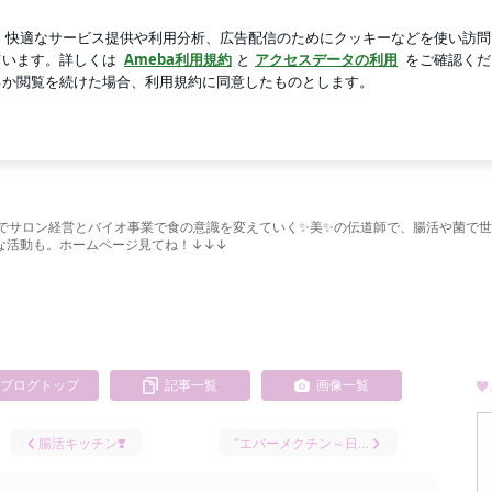
かわりした料理
芸能人ブログ
人気ブログ
新規登録
市でサロン経営とバイオ事業で食の意識を変えていく✨美✨の伝道師で、腸活や菌で
な活動も。ホームページ見てね！↓↓↓
ブログトップ
記事一覧
画像一覧
腸活キッチン❣️
”エバーメクチン～日…