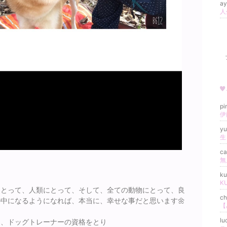
ay
p
伊
y
生
c
ku
K
にとって、人類にとって、そして、全ての動物にとって、良
c
中になるようになれば、本当に、幸せな事だと思います🌼
lu
て、ドッグトレーナーの資格をとり