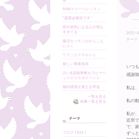
RAWスイーツレッスン
”譲渡会報告です”
癌や病気になる人が増え
すぎてる
2021-0
テーマ
腸活キッチンおからこん
にゃく
リラックスマルシェ
新しい事業発表
いつ
占い&温熱脊椎セラピーベ
感謝
ッドのコラボイベント
腸内環境を整える早道
私は
一覧を見る
私の動
画像一覧を見る
私が
テーマ
近所
で、
ブログ ( 624 )
ずっ