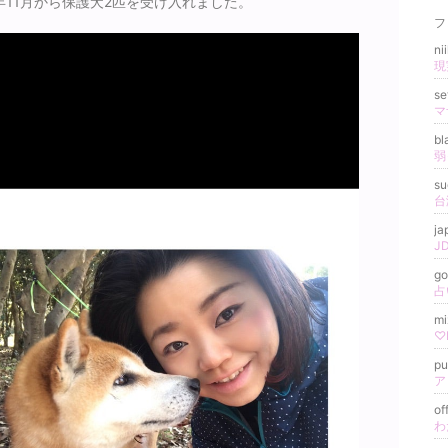
9年11月から保護犬2匹を受け入れました。
フ
n
se
マ
bl
s
台
j
go
占
m
♡
pu
ア
of
わ