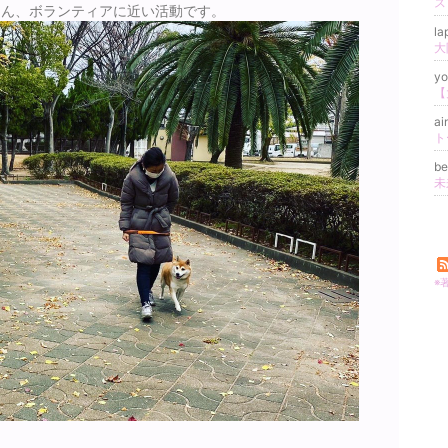
ス
ろん、ボランティアに近い活動です。
la
y
ai
be
未
※