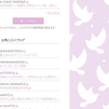
a-coach-healingさん
人生好転稼ぐ！開運引き寄せノート術 読むだけで豊かな未来が面白いくらい引き寄せが起こせるブログ☆開運アロマ調香師☆
一覧を見る
フォロー
フォローすると、このブログの更新情報が届きます。
お気に入りブログ
inkok04201105さん
藤ふみかオフィシャルブログ
umenokakera222さん
きていることに感謝
ars112233さん
無月経から2児の母に。女性ホルモンを味方にして願いを叶えよう。
rukuru-takatsukiさん
URUKURU高槻店のBlog
hudomさん
【みきさん家に遊びに来ない？】大阪高槻⭐︎インナーチャイルドカード・アロマ・サンキャッチャー
ce-luce11さん