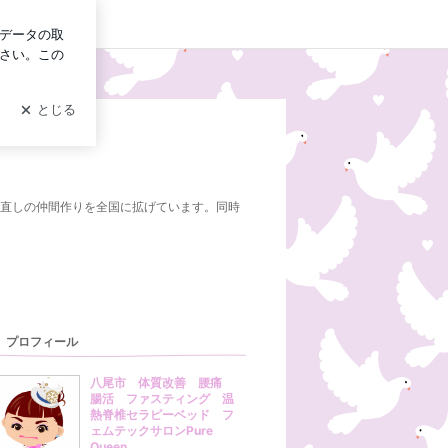
ログイン
世直しの仲間作りを全国に拡げています。同時
プロフィール
八尾市 体質改善 腰痛
腸活 ファスティング 温
熱脊椎セラピーベッド フ
ェムテックサロンPure
Queen