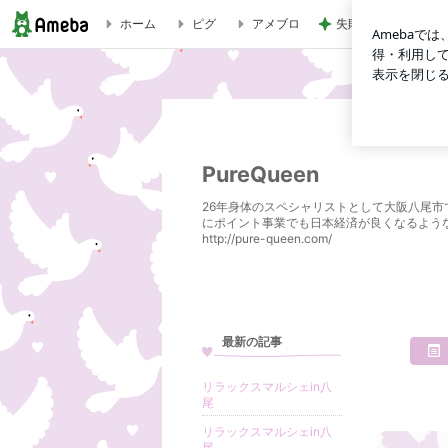
ホーム
ピグ
アメブロ
失敗したのに娘がお
動物愛護をしようと思ったきっかけ | PureQueen
PureQueen
26年身体のスペシャリストとして大阪八尾
にポイント事業でも日本経済が良くなるよう
http://pure-queen.com/
最新の記事
リラックスマルシェin八
尾
リラックスマルシェin八
尾