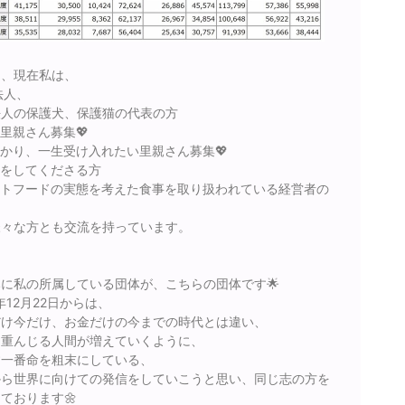
て、現在私は、
法人、
法人の保護犬、保護猫の代表の方
里親さん募集💖
かり、一生受け入れたい里親さん募集💖
付をしてくださる方
ットフードの実態を考えた食事を取り扱われている経営者の
様々な方とも交流を持っています。
に私の所属している団体が、こちらの団体です🌟
0年12月22日からは、
だけ今だけ、お金だけの今までの時代とは違い、
を重んじる人間が増えていくように、
す一番命を粗末にしている、
から世界に向けての発信をしていこうと思い、同じ志の方を
ております🌼