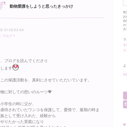
動物愛護をしようと思ったきっかけ
性
お
自
の
方
8-31 05:03:44
：
ブログ
ラ
全
ダ
も、ブログを読んでくださり
よ
致します
#
、この保護活動を、真剣にさせていただいています。
物に対しての想いのルーツ💖
、小学生の時に父が、
で虐待されていたワンコを保護して、愛情で、最期の時ま
家族として受け入れた、経験から
とやりたかった里親になり