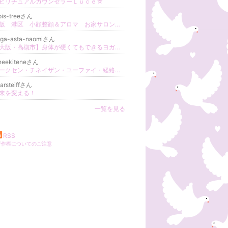
ピリチュアルカウンセラーＬｕｃｅ☆
pis-treeさん
大阪 港区 小顔整顔＆アロマ お家サロン Lapis tree (ラピス・トゥリー)
oga-asta-naomiさん
【大阪・高槻市】身体が硬くてもできるヨガ教室 ナオミヨガ
neekiteneさん
トークセン・チネイザン・ユーファイ・経絡リンパ・ ﾎﾘｽﾃｨｯｸｹｱﾙｰﾑ Ainee(アイニー) 【大阪・心斎橋】
arsteiffさん
来を変える！
一覧を見る
RSS
著作権についてのご注意