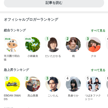
記事を読む
オフィシャルブロガーランキング
総合ランキング
すべて見る
1
2
3
市川團十郎白
小林麻央
だいたひかる
桃
クロ
猿
急上昇ランキング
すべて見る
1
2
3
4
5
EBiDAN 39&Ki
高山善廣
こいたん
島倉りか
つばきファク
DS
トリー