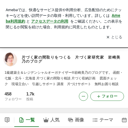
片づく家の間取りをつくる 片づく家研究家 岩崎美乃のブロ
グ
アプリをダウンロードして
ブログの更新通知
を受け取りまし
開く
ょう。
TOPページ
リフォームサポート
片づけレッスン（オンライン/対面
片づく家の間取りをつくる 片づく家研究家 岩崎美
乃のブログ
1級建築士＆レジデンシャルオーガナイザー®岩崎美乃のブログです。 函館・
七飯・北斗・北海道 片づく家の間取り相談 片づく収納計画 図面チェッ
ク 現場立合い 引越しサポート 講座 片づけサポート 無料お困り相談
458
1.7k
フォロー
フォロワー
投稿
一覧
人気
画像
テーマ