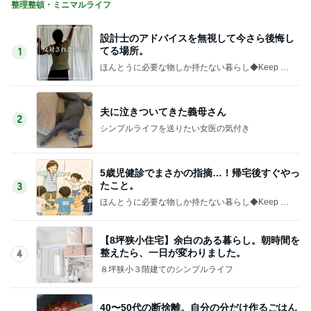
整理整頓・ミニマルライフ
設計士のアドバイスを無視して今さら後悔し
てる場所。
1
ほんとうに必要な物しか持たない暮らし◆Keep Lif
e Simple◆〜インテリアのきろく〜
夫に泣きついてきた義母さん
2
シンプルライフを送りたい女医の気付き
5歳児健診でまさかの指摘…！帰宅後すぐやっ
たこと。
3
ほんとうに必要な物しか持たない暮らし◆Keep Lif
e Simple◆〜インテリアのきろく〜
【8坪狭小住宅】余白のある暮らし。朝時間を
整えたら、一日が変わりました。
4
８坪狭小３階建てのシンプルライフ
40〜50代の断捨離。自分の分だけ作るごはん