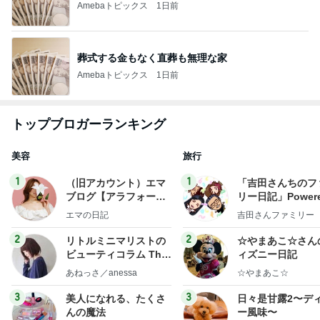
Amebaトピックス
1日前
葬式する金もなく直葬も無理な家
Amebaトピックス
1日前
トップブロガーランキング
美容
旅行
1
1
（旧アカウント）エマ
「吉田さんちのフ
ブログ【アラフォー会
リー日記」Powere
社売却セカンドライ
y Ameba 吉田さ
エマの日記
吉田さんファミリー
フ】
ミリーオフィシャ
ログ
2
2
リトルミニマリストの
☆やまあこ☆さん
ビューティコラム The
ィズニー日記
little minimalist's bea
あねっさ／anessa
☆やまあこ☆
uty colum
3
3
美人になれる、たくさ
日々是甘露2〜デ
んの魔法
ー風味〜