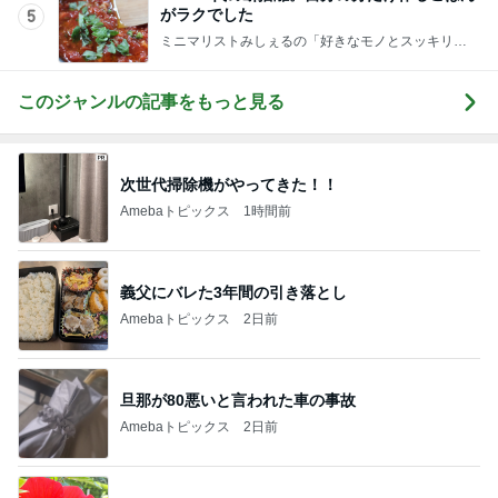
がラクでした
5
ミニマリストみしぇるの「好きなモノとスッキリ暮
らす」｜ 11年目の私が行き着いた究極の整え方
このジャンルの記事をもっと見る
次世代掃除機がやってきた！！
Amebaトピックス
1時間前
義父にバレた3年間の引き落とし
Amebaトピックス
2日前
旦那が80悪いと言われた車の事故
Amebaトピックス
2日前