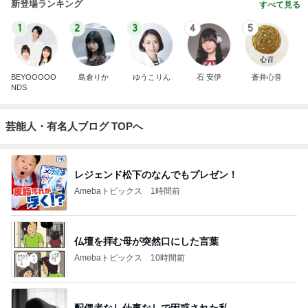
新登場ランキング
すべて見る
1
2
3
4
5
BEYOOOOO
島倉りか
ゆうこりん
石 安伊
蒼井心音
NDS
芸能人・有名人ブログ TOPへ
レジェンド松下のなんでもプレゼン！
Amebaトピックス
1時間前
仏壇を拝む母が突然口にした言葉
Amebaトピックス
10時間前
配偶者なし仕事なしで困惑された私