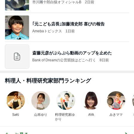
市川團十郎白猿オフィシャルB
2日前
｢元こども店長｣加藤清史郎 喜びの報告
Amebaトピックス
1日前
斎藤元彦がぶらぶら動画のアップを止めた
Bank of Dreamの公営競技はどこへ行く
8日前
料理人・料理研究家部門ランキング
SaKi
山本ゆり
料理研究家ゆ
AYA
みきママ
かり