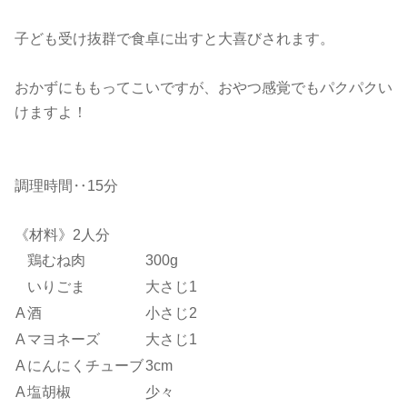
子ども受け抜群で食卓に出すと大喜びされます。
おかずにももってこいですが、おやつ感覚でもパクパ
クい
けますよ！
調理時間‥15分
《材料》2人分
鶏むね肉
300g
いりごま
大さじ1
A
酒
小さじ2
A
マヨネーズ
大さじ1
A
にんにくチューブ
3cm
A
塩胡椒
少々