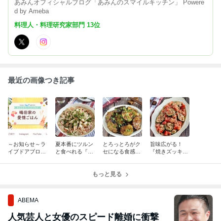
あみんオフィシャルブログ「あみんのスマイルキッチン」 Powere
d by Ameba
料理人・料理研究家部門 13位
最近の画像つき記事
～お知らせ～ラ
夏本番にツルン
とろっとろがク
旨味広がる！
イブドアブログ
と食べれる『さ
セになる食感！
『焼きズッキー
にお引っ越しし
さみの冷やし
『なすとズッキ
ニとトマトのツ
ました
坦々風そうめ
ーニのとろとろ
ナマリネ』
ん』かさ増しの
もっと見る
甘酢照り焼き』
つもりが絶賛に
雨女
変わる！！
ABEMA
人気芸人と女優のスピード離婚に衝撃