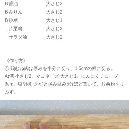
B
醤油
大さじ2
B
みりん
大さじ2
B
砂糖
大さじ1
片栗粉
大さじ2
サラダ油
大さじ2
《作り方》
① 鶏むね肉は厚みを半分に切り、1.5cmの幅に切る。
A
(酒 小さじ2、マヨネーズ 大さじ1、にんにくチューブ
3cm、塩胡椒 少々)と揉み込み5分ほど置いて、片栗粉をま
ぶす。