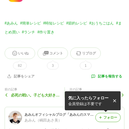
#
あみん
#
簡単レシピ
#
時短レシピ
#
節約レシピ
#
おうちごはん
#
ま
とめ買い
#
ランチ
#
作り置き
いいね
コメント
リブログ
82
3
1
記事を報告する
記事をシェア
前の記事
次の記事
必死の戦い。子ども大好きチ
100円ショップは罪な場所。
気に入ったらフォロー
ーズタッカルビ！
体あったまる白菜とツナのジ
ンジャースープ
会員登録は不要です
あみんオフィシャルブログ「あみんのスマイルキッチン」 Powered by Ameba
フォロー
あみん（嶋田あさ美）