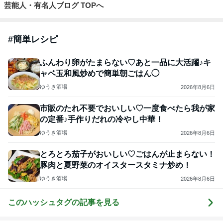
芸能人・有名人ブログ TOPへ
#
簡単レシピ
ふんわり卵がたまらない♡あと一品に大活躍♪キ
ャベ玉和風炒めで簡単朝ごはん◯
ゆうき酒場
2026年8月6日
市販のたれ不要でおいしい♡一度食べたら我が家
の定番♪手作りだれの冷やし中華！
ゆうき酒場
2026年8月6日
とろとろ茄子がおいしい♡ごはんが止まらない！
豚肉と夏野菜のオイスタースタミナ炒め！
ゆうき酒場
2026年8月6日
このハッシュタグの記事を見る