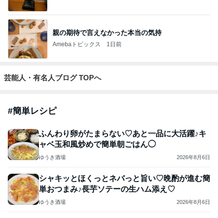
親の期待で言えなかった本当の気持
Amebaトピックス
1日前
芸能人・有名人ブログ TOPへ
#
簡単レシピ
ふんわり卵がたまらない♡あと一品に大活躍♪キ
ャベ玉和風炒めで簡単朝ごはん◯
ゆうき酒場
2026年8月6日
シャキッとほくっとネバっと旨い♡晩酌が進む簡
単おつまみ♪長芋ソテーの生ハム添え♡
ゆうき酒場
2026年8月6日