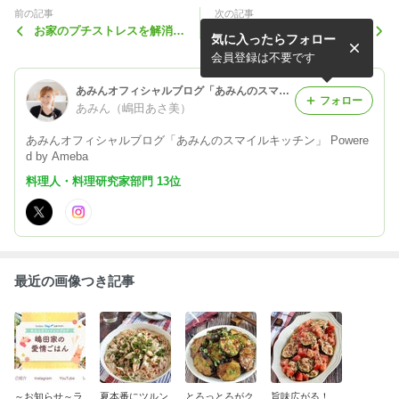
前の記事
次の記事
お家のプチストレスを解消。
DW♪来たる夏！お庭の野菜
気に入ったらフォロー
蒸し鶏と焼きナスのネギだく
達。
香味ポン酢
会員登録は不要です
あみんオフィシャルブログ「あみんのスマイルキッチン」 Powered by Ameba
フォロー
あみん（嶋田あさ美）
あみんオフィシャルブログ「あみんのスマイルキッチン」 Powere
d by Ameba
料理人・料理研究家部門 13位
最近の画像つき記事
～お知らせ～ラ
夏本番にツルン
とろっとろがク
旨味広がる！