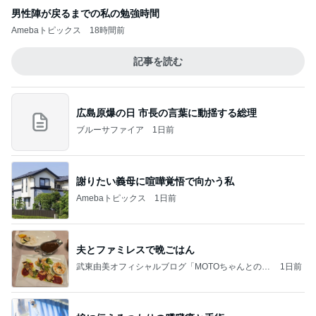
広島原爆の日 市長の言葉に動揺する総理
ブルーサファイア
1日前
謝りたい義母に喧嘩覚悟で向かう私
Amebaトピックス
1日前
夫とファミレスで晩ごはん
武東由美オフィシャルブログ「MOTOちゃんとのは
1日前
っぴぃな毎日」Powered by Ameba
娘に伝えるつもりの膵臓癌と手術
Amebaトピックス
1日前