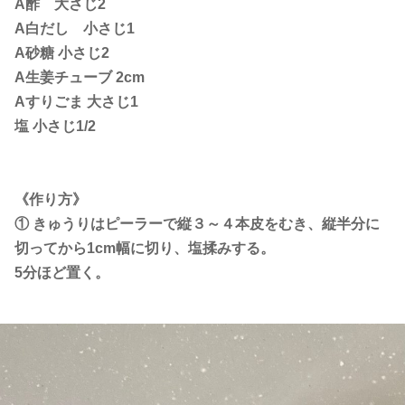
A酢 大さじ2
A白だし 小さじ1
A砂糖 小さじ2
A生姜チューブ 2cm
Aすりごま 大さじ1
塩 小さじ1/2
《作り方》
① きゅうりはピーラーで縦３～４本皮をむき、縦半分に
切ってから1cm幅に切り、塩揉みする。
5分ほど置く。