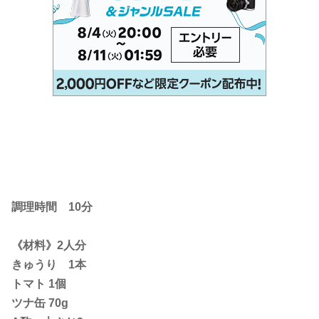
調理時間 10分
《材料》2人分
きゅうり 1本
トマト 1個
ツナ缶 70g