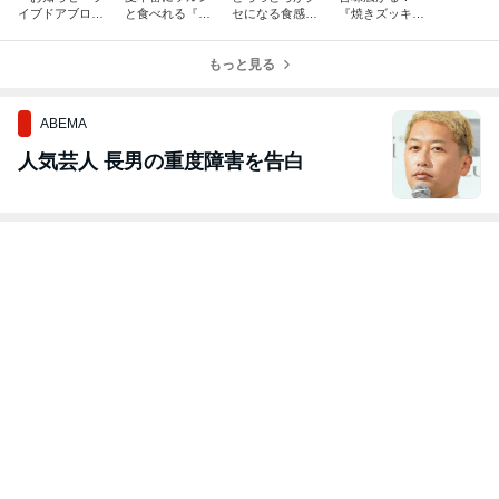
イブドアブログ
と食べれる『さ
セになる食感！
『焼きズッキー
にお引っ越しし
さみの冷やし
『なすとズッキ
ニとトマトのツ
ました
坦々風そうめ
ーニのとろとろ
ナマリネ』
ん』かさ増しの
もっと見る
甘酢照り焼き』
つもりが絶賛に
雨女
変わる！！
ABEMA
人気芸人 長男の重度障害を告白