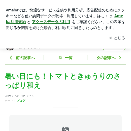
暑い日にも！トマトときゅうりのさっぱり和え | あみんオフィ
シャルブログ「あみんのスマイルキッチン」 Powered by Ame
アプリをダウンロードして
ブログの更新通知
を受け取りまし
開く
ba
ょう。
あみんオフィシャルブログ「あみんのスマイ
フォロー
ルキッチン」
前の記事へ
一覧
次の記事へ
暑い日にも！トマトときゅうりのさ
っぱり和え
2021-07-23 12:38:15
テーマ：
ブログ