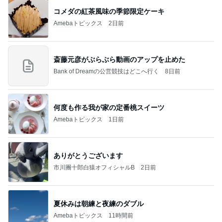
斎藤元彦がぶらぶら動画のアップを止めた
Bank of Dreamの公営競技はどこへ行く
8日前
何度も作る我が家の定番桃スイーツ
Amebaトピックス
1日前
ありがとうございます
市川團十郎白猿オフィシャルB
2日前
夏休みは朝練と夜練のダブル
Amebaトピックス
11時間前
７人待ち
沢田聖子オフィシャルブログ「In My Heartな旅日
2日前