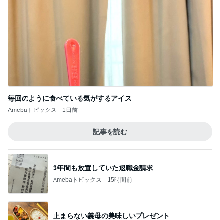
毎回のように食べている気がするアイス
Amebaトピックス
1日前
記事を読む
3年間も放置していた退職金請求
Amebaトピックス
15時間前
止まらない義母の美味しいプレゼント
Amebaトピックス
1日前
家にあふれていた桃の色んな食べ方
Amebaトピックス
1日前
原田龍二 突然姿を現したキジに感激