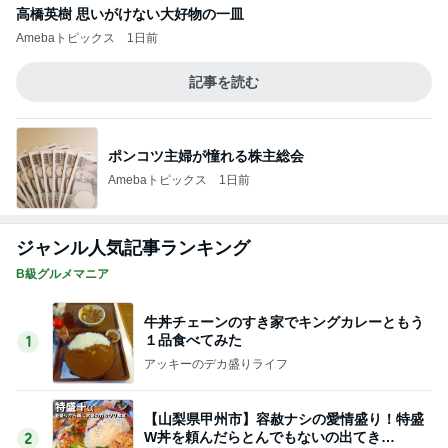
高橋英樹 思いがけない大好物の一皿
Amebaトピックス
1日前
記事を読む
ポンコツ主婦が憧れる株主総会
Amebaトピックス
1日前
ジャンル人気記事ランキング
B級グルメマニア
牛丼チェーンのすき家でキングカレーともう
１品食べてみた
1
アッキーのデカ盛りライフ
【山梨県甲州市】容赦ナシの愛情盛り！特盛
W丼を頼んだらとんでもないの出てき
2