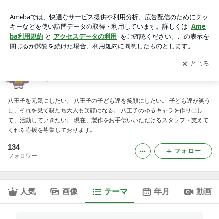
よくある質問｜たき坊楽市
アプリをダウンロードして
ブログの更新通知
を受け取りまし
開く
ょう。
たき坊楽市
八王子を元気にしたい。 八王子の子ども達を笑顔にしたい。 子ども達が笑う
と、それを見て親たち大人も笑顔になる。 八王子のゆるキャラを作り出し
て、活動していきたい。 現在、製作をお手伝いいただけるスタッフ・支えて
くれる応援を募集しております。
134
フォロー
フォロワー
人気
画像
テーマ
年月
動画