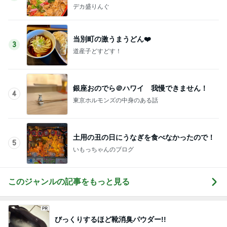
た…！〜花藤食堂さん〜
デカ盛りんぐ
当別町の激うまうどん❤️
3
道産子どすどす！
銀座おのでら＠ハワイ 我慢できません！
4
東京ホルモンズの中身のある話
土用の丑の日にうなぎを食べなかったので！
5
いもっちゃんのブログ
このジャンルの記事をもっと見る
びっくりするほど靴消臭パウダー!!