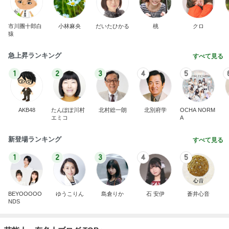
市川團十郎白
小林麻央
だいたひかる
桃
クロ
猿
急上昇ランキング
すべて見る
1
2
3
4
5
AKB48
たんぽぽ川村
北村総一朗
北別府学
OCHA NORM
エミコ
A
新登場ランキング
すべて見る
1
2
3
4
5
BEYOOOOO
ゆうこりん
島倉りか
石 安伊
蒼井心音
NDS