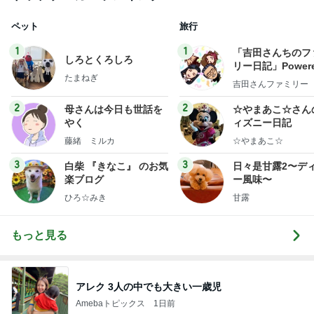
ペット
旅行
1
1
「吉田さんちのフ
しろとくろしろ
リー日記」Powere
たまねぎ
y Ameba 吉田さ
吉田さんファミリー
ミリーオフィシャ
ログ
2
2
母さんは今日も世話を
☆やまあこ☆さん
やく
ィズニー日記
藤緒 ミルカ
☆やまあこ☆
3
3
白柴 『きなこ』 のお気
日々是甘露2〜デ
楽ブログ
ー風味〜
ひろ☆みき
甘露
もっと見る
アレク 3人の中でも大きい一歳児
Amebaトピックス
1日前