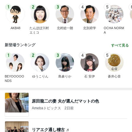
1
2
3
4
5
AKB48
たんぽぽ川村
北村総一朗
北別府学
OCHA NORM
エミコ
A
新登場ランキング
すべて見る
1
2
3
4
5
BEYOOOOO
ゆうこりん
島倉りか
石 安伊
蒼井心音
NDS
原田龍二の妻 夫が選んだマットの色
Amebaトピックス
2日前
リアエク通し稽古 ♬