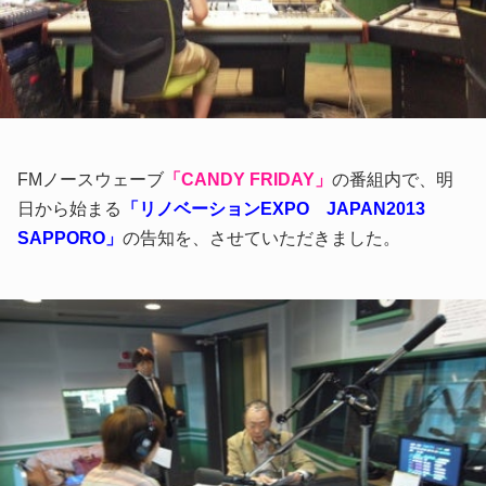
FMノースウェーブ
「CANDY FRIDAY」
の番組内で、明
日から始まる
「リノベーションEXPO JAPAN2013
SAPPORO」
の告知を、させていただきました。