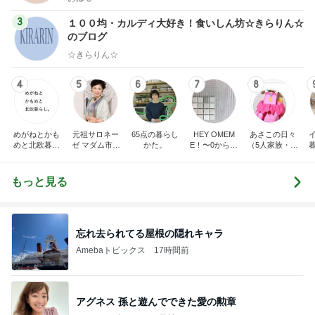
3
１００均・カルディ大好き！食いしん坊☆きらりん☆
のブログ
☆きらりん☆
4
5
6
7
8
めがねとかも
元祖サロネー
65点の暮らし
HEY OMEM
あさこの日々
めと北欧暮ら
ゼ マダム市川
かた。
E！〜0からの
（5人家族・投
し
のほのぼのブ
家づくり〜
資・家計簿・
ログ
雑貨）
もっと見る
忘れ去られてる屋根の隠れキャラ
Amebaトピックス
17時間前
アグネス 孫と遊んでできた愛の勲章