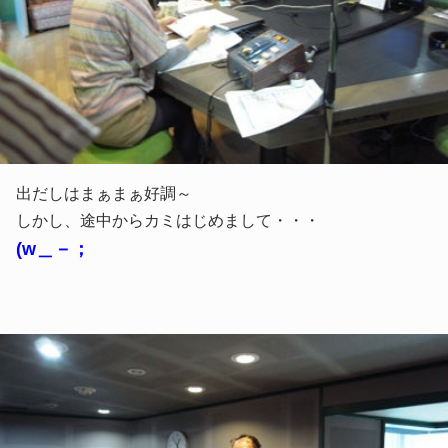
出だしはまぁまぁ好調～
しかし、途中からカミはじめまして・・・
(w＿－；