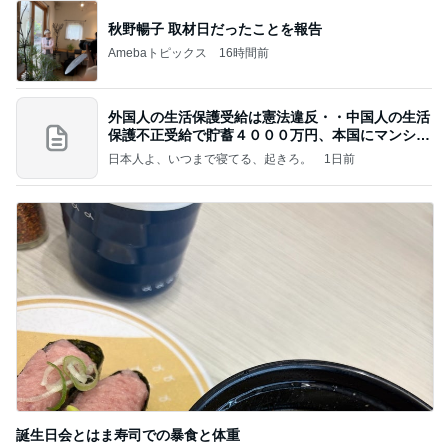
秋野暢子 取材日だったことを報告
Amebaトピックス
16時間前
外国人の生活保護受給は憲法違反・・中国人の生活
保護不正受給で貯蓄４０００万円、本国にマンショ
ンを
日本人よ、いつまで寝てる、起きろ。
1日前
誕生日会とはま寿司での暴食と体重