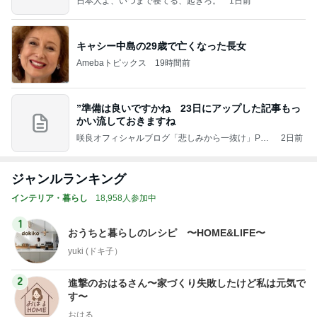
日本人よ、いつまで寝てる、起きろ。
1日前
キャシー中島の29歳で亡くなった長女
Amebaトピックス
19時間前
”準備は良いですかね 23日にアップした記事もっ
かい流しておきますね
咲良オフィシャルブログ「悲しみから一抜け」Pow
2日前
ered by Ameba
ジャンルランキング
インテリア・暮らし
18,958人参加中
1
おうちと暮らしのレシピ 〜HOME&LIFE〜
yuki (ドキ子）
2
進撃のおはるさん〜家づくり失敗したけど私は元気で
す〜
おはる