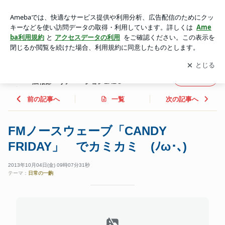
FMノースウェーブ「CANDY FRIDAY」 でカミカミ (ﾉω･､)
| 株式会社グリット デザイン・リフォーム・広報部 リノベ
アプリをダウンロードして
ブログの更新通知
を受け取りまし
開く
ーションLABO
ょう。
株式会社グリット デザイン・リフォーム・
フォロー
広報部 リノベーションLABO
前の記事へ
一覧
次の記事へ
FMノースウェーブ「CANDY
FRIDAY」 でカミカミ (ﾉω･､)
2013年10月04日(金) 09時07分31秒
テーマ：
日常の一齣