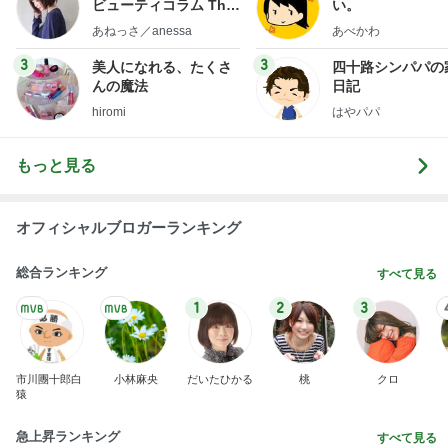
ビューティコラム The
い。
little minimalist's bea
あねっさ／anessa
あべかわ
uty colum
3
3
美人になれる、たくさ
四十路シンパパの
んの魔法
日記
hiromi
はやパパ
もっと見る
オフィシャルブロガーランキング
総合ランキング
すべて見る
1
2
3
市川團十郎白
小林麻央
だいたひかる
桃
クロ
猿
急上昇ランキング
すべて見る