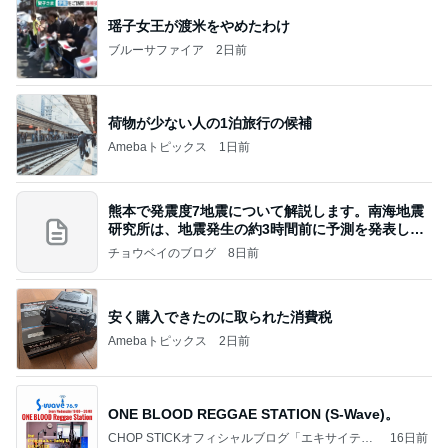
瑶子女王が渡米をやめたわけ
ブルーサファイア
2日前
荷物が少ない人の1泊旅行の候補
Amebaトピックス
1日前
熊本で発震度7地震について解説します。南海地震
研究所は、地震発生の約3時間前に予測を発表しま
した
チョウベイのブログ
8日前
安く購入できたのに取られた消費税
Amebaトピックス
2日前
ONE BLOOD REGGAE STATION (S-Wave)。
CHOP STICKオフィシャルブログ「エキサイティ
16日前