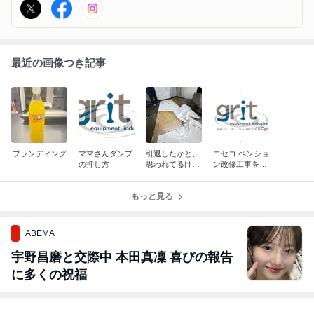
ットのデザイン・リフォーム・広報部を務める事となりました。
最近の画像つき記事
ブランディング
ママさんダンプ
引退したかと、
ニセコ ペンショ
の押し方
思われてるけ
ン改修工事を最
ど…していない
後に法人として
のだ。
休業に入り、親
もっと見る
しい会社のサポ
ートをする事と
なりました
ABEMA
宇野昌磨と交際中 本田真凜 喜びの報告
に多くの祝福