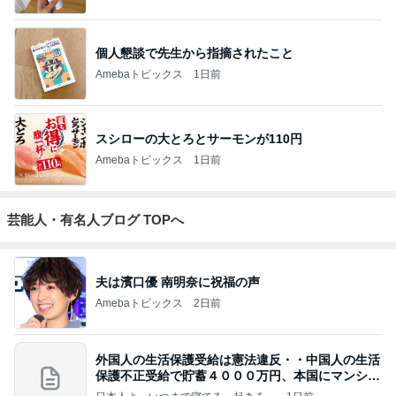
個人懇談で先生から指摘されたこと
Amebaトピックス
1日前
スシローの大とろとサーモンが110円
Amebaトピックス
1日前
芸能人・有名人ブログ TOPへ
夫は濱口優 南明奈に祝福の声
Amebaトピックス
2日前
外国人の生活保護受給は憲法違反・・中国人の生活
保護不正受給で貯蓄４０００万円、本国にマンショ
ンを