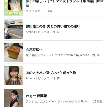
強子の楽しい（？）ママ友トラブル【年長編】第93
話
ウメブログ
13日前
原田龍二の妻 夫との買い物での違い
Amebaトピックス
2日前
会津若松へ
尼子勝紀オフィシャルブログ Powered by Ameba
2日前
あの人を思い気づいたら買った物
Amebaトピックス
1日前
わぁ〜 後藤花
アンジュルムメンバーオフィシャルブログ Power
11日前
ed by Ameba