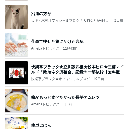
沿道の方が
天津・木村オフィシャルブログ「天狗女と泥棒ヒゲ
2日前
男」Powered by Ameba
仕事で痩せた娘にかけた言葉
Amebaトピックス
11時間前
快楽亭ブラック★立川談四楼★松本ヒロ★三浦マイ
ルド「政治ネタ演芸会」記録※一部抜粋【無料配
信】
快楽亭ブラック★オフィシャルブログ
10日前
娘がもっと食べたがった長芋オムレツ
Amebaトピックス
1日前
簡単ごはん