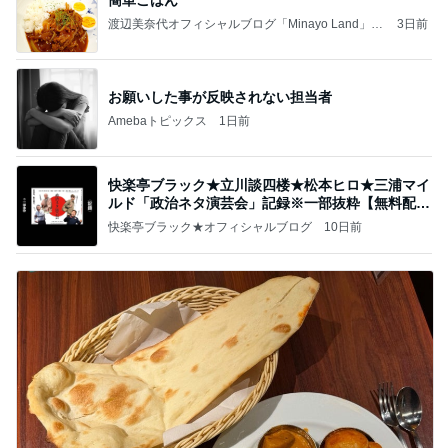
渡辺美奈代オフィシャルブログ「Minayo Land」P
3日前
owered by Ameba
お願いした事が反映されない担当者
Amebaトピックス
1日前
快楽亭ブラック★立川談四楼★松本ヒロ★三浦マイ
ルド「政治ネタ演芸会」記録※一部抜粋【無料配
信】
快楽亭ブラック★オフィシャルブログ
10日前