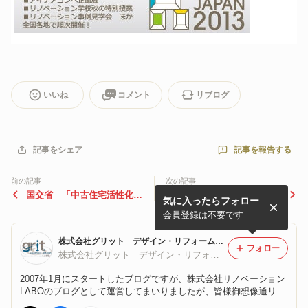
いいね
コメント
リブログ
記事を報告する
記事をシェア
前の記事
次の記事
国交省 「中古住宅活性化ラ
【緊急告知】10月5日（土曜
気に入ったらフォロー
ウンドテーブル」を開催
日） 突発的ゲリラシンポジ
ウム 開催決定！！！
会員登録は不要です
株式会社グリット デザイン・リフォーム・広報部 リノベーションLABO
フォロー
株式会社グリット デザイン・リフォーム 別室
2007年1月にスタートしたブログですが、株式会社リノベーション
LABOのブログとして運営してまいりましたが、皆様御想像通リ妙
齢となり、もともと商売には向いてないこともあり、株式会社グリ