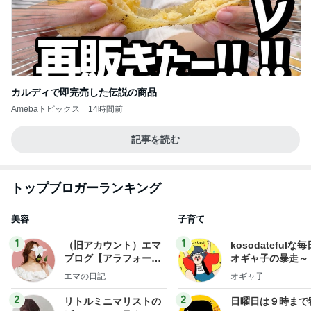
カルディで即完売した伝説の商品
Amebaトピックス
14時間前
記事を読む
トップブロガーランキング
美容
子育て
1
1
（旧アカウント）エマ
kosodatefulな毎
ブログ【アラフォー会
オギャ子の暴走～
社売却セカンドライ
エマの日記
オギャ子
フ】
2
2
リトルミニマリストの
日曜日は９時まで