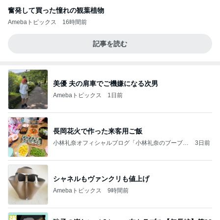
奮発して買った憧れの観葉植物
Amebaトピックス
16時間前
記事を読む
美優 夫の肩車でご機嫌になる次男
Amebaトピックス
1日前
長岡花火で作った来客用ご飯
小林礼奈オフィシャルブログ「小林礼奈のブーブー
3日前
ブログ」Powered by Ameba
シャネルもヴァンクリも値上げ
Amebaトピックス
9時間前