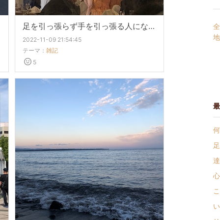
足を引っ張らず手を引っ張る人になりたい
全
地
2022-11-09 21:54:45
テーマ：
雑記
5
最
何
足
達
心
こ
い