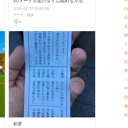
50メートル走のタイム縮める方法
Es
2020-02-27 23:05:36
テーマ：
雑談
目
4
名
開
ど
保
院
微
ハ
P
雑
備
初
初夢