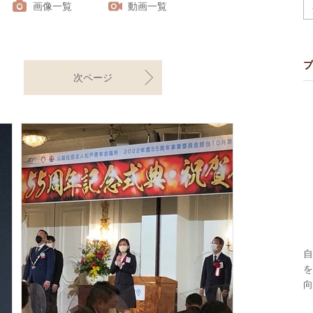
画像一覧
動画一覧
プ
次ページ
自
を
向