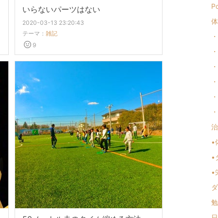
Po
いらないパーツはない
体
2020-03-13 23:20:43
テーマ：
雑記
・
9
・
・
・
・
・
治
•
•
•
ダ
勉
日