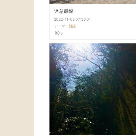
達意感銘
2022-11-08 07:36:01
テーマ：
雑談
3