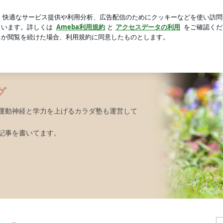
た今までにない頭痛
芸能人ブログ
人気ブログ
新規登録
グ
運動神経と学力を上げるカラダ塾も運営して
記事を書いてます。