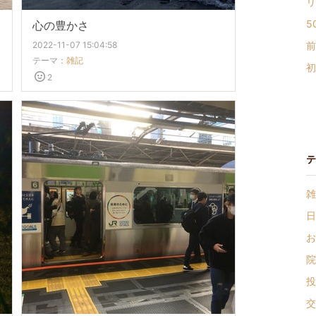
リ
5
心の豊かさ
2022-11-07 15:04:58
前
テーマ：
雑記
初
2
テ
雑
日
お
院
投
交