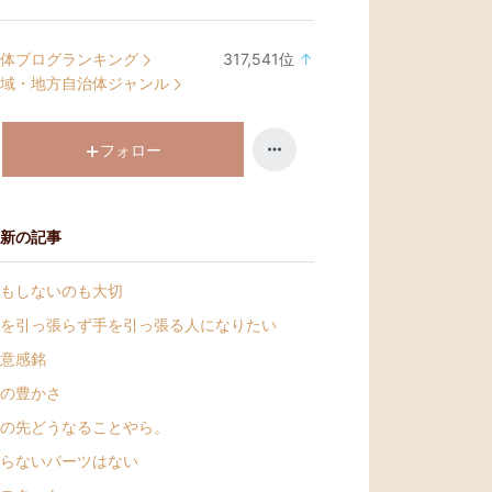
体ブログランキング
317,541
位
↑
ラ
域・地方自治体ジャンル
ン
キ
ン
フォロー
グ
上
昇
新の記事
もしないのも大切
を引っ張らず手を引っ張る人になりたい
意感銘
の豊かさ
の先どうなることやら。
らないパーツはない