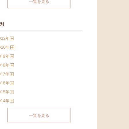
一覧を見る
別
022
年
開
020
年
く
開
019
年
く
開
018
年
く
開
017
年
く
開
016
年
く
開
015
年
く
開
014
年
く
開
く
一覧を見る