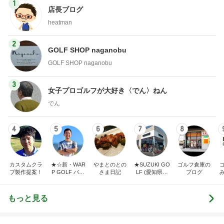
1
店長ブログ
heatman
2
GOLF SHOP naganobu
GOLF SHOP naganobu
3
女子プロゴルフが大好き〈でん〉ねん
でん
4
5
6
7
8
カスタムクラ
★☆新・WAR
やまとのとの
★SUZUKI GO
ゴルフ倉庫の
ブ製作提案！
P GOLF バカ
さま日記
LF (愛知県半
ブログ
社長の独り言
田市スズキゴ
☆★
ルフ)★
もっと見る