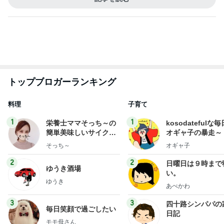
もっと見る
オフィシャルブロガーランキング
総合ランキング
すべて見る
1
2
3
市川團十郎白
小林麻央
だいたひかる
桃
クロ
猿
急上昇ランキング
すべて見る
1
2
3
4
5
加藤紀子
Sakurashimeji
真飛聖
尼子勝紀
モーニング
娘。'26 天気組