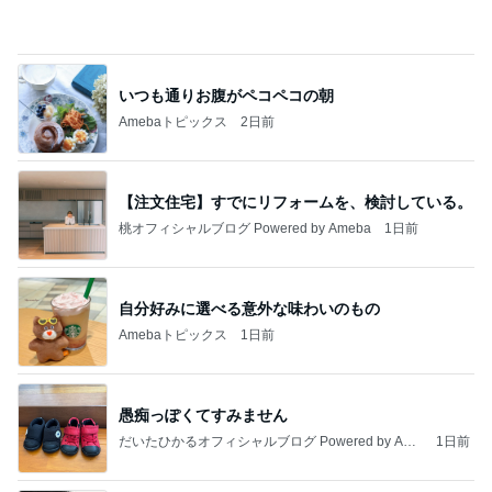
堀ちえみの夫 止まらなかった菓子
Amebaトピックス
1日前
昨日の通勤コーデ＆【本日20時スタート】楽天お買
い物マラソンお得情報まとめ
norikoオフィシャルブログ「Noricoco room 〜365
6日前
日コーディネート日記〜」Powered by Ameba