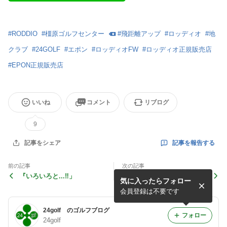
#
RODDIO
#
橿原ゴルフセンター
#
飛距離アップ
#
ロッディオ
#
地
クラブ
#
24GOLF
#
エポン
#
ロッディオFW
#
ロッディオ正規販売店
#
EPON正規販売店
いいね
コメント
リブログ
9
記事を報告する
記事をシェア
前の記事
次の記事
『いろいろと...‼︎」
『EPON 新商品情報‼︎』
気に入ったらフォロー
会員登録は不要です
24golf のゴルフブログ
フォロー
24golf