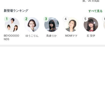
肉汁飛び散るゲンコツ級の唐揚げ
Amebaトピックス
2日前
もうすぐ〜〜♡
私立恵比寿中学オフィシャルブログ Powered by A
5日前
meba