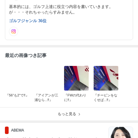
基本的には、ゴルフ上達に役立つ内容を書いていきます。
が・・・それちゃったらすみません。
ゴルフジャンル 36位
最近の画像つき記事
『56°も2°で‼︎』
『アイアンが三
『FWの代わり
『チーピンをな
浦なら...‼︎』
に‼︎』
くせば...‼︎』
もっと見る
ABEMA