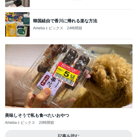
トップブロガーランキング
料理
子育て
1
1
栄養士ママそっち～の
kosodatefulな毎
簡単美味しいサイクル
オギャ子の暴走～
献立
そっち～
オギャ子
2
2
日曜日は９時まで
ゆうき酒場
い。
ゆうき
あべかわ
3
3
四十路シンパパの
毎日笑顔で過ごしたい
日記
モモ母さん
はやパパ