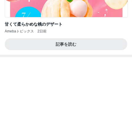
だいたの夫 暑さで知育お菓子遊び
Amebaトピックス
1日前
理由を
ZERO「不都合な…ver2」
1日前