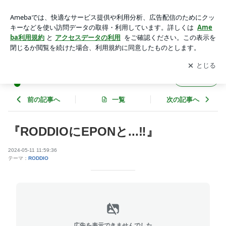
『RODDIOにEPONと...‼︎』 | 24golf のゴルフブログ
アプリをダウンロードして
ブログの更新通知
を受け取りまし
開く
ょう。
24golf のゴルフブログ
フォロー
前の記事へ
一覧
次の記事へ
『RODDIOにEPONと...‼︎』
2024-05-11 11:59:36
テーマ：
RODDIO
広告を表示できませんでした