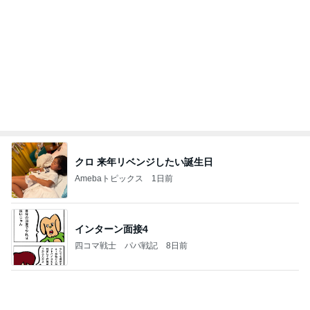
鯖と梅干しを乗せた満足お茶漬け
Amebaトピックス
2日前
どの口が言えるの？
最後の悪あがき
1日前
堀ちえみの夫 息子も絶賛の絶品辣油
Amebaトピックス
1日前
【いなプー】素晴らしいところたくさん、ハマりす
ぎる場所
クロオフィシャルブログPowered by Ameba
4日前