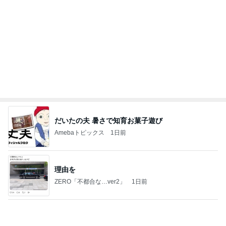
嬉しかった沢山のキャラクターとのグリ
Amebaトピックス
1日前
2026/08/02(K) 3本
何でかな？何でだろ？
8日前
内科と産婦人科の診察と貰った薬
Amebaトピックス
1日前
9/10【イベント】のお知らせ
辰巳ゆうとオフィシャルブログ Powered by Ameb
2日前
a