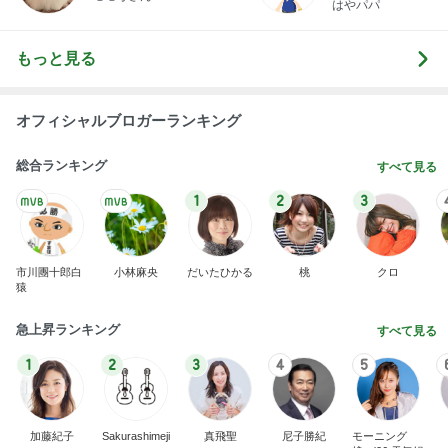
新登場ランキング
すべて見る
1
2
3
4
5
BEYOOOOO
ゆうこりん
島倉りか
MOMIママ
石 安伊
NDS