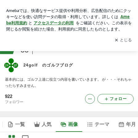
24golf のゴルフブログの画像
アプリをダウンロードして
ブログの更新通知
を受け取りまし
開く
ょう。
ranking
33
ゴルフジャンル
24golf のゴルフブログ
基本的には、ゴルフ上達に役立つ内容を書いていきます。 が・・・それちゃ
ったらすみません。
922
フォロー
フォロワー
一覧
人気
画像
テーマ
年月