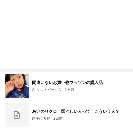
アレク またすぐ会いたい妹タマラ
Amebaトピックス
9時間前
当ブログの売り上げ件数、一部公開します…
世帯年収500万 ゆるゆる4人家族の節約ブログ 〜
1日前
ケチ旦那と金銭感覚マヒ嫁の日々〜
秋野暢子 お腹にいい和の朝食
Amebaトピックス
10時間前
美味しいお茶とお菓子で。母とティータイム
小林礼奈オフィシャルブログ「小林礼奈のブーブー
8日前
ブログ」Powered by Ameba