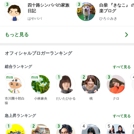
もっと見る
オフィシャルブロガーランキング
総合ランキング
すべて見る
1
2
3
市川團十郎白
小林麻央
だいたひかる
桃
クロ
猿
急上昇ランキング
すべて見る
1
2
3
4
5
EBiDAN 39&Ki
高山善廣
こいたん
島倉りか
つばきファク
DS
トリー