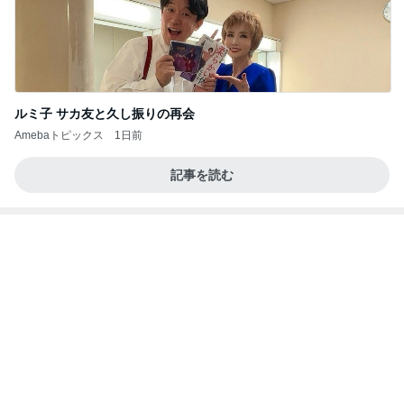
業務用アイスどこに売ってる？ロッテやタカナシ等
安い市販の2リットルアイスは業務スーパーやシャ
トレ
AKO | Smart Life
8日前
病状が落ち着き退院予定となった母
Amebaトピックス
1日前
記事を読む