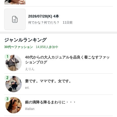
ジャンルランキング
30代〜ファッション
14,858人参加中
1
40代からの大人カジュアルを品良く着こなすファッ
ションブログ
えりん
2
妻です。ママです。女です。
eri.
3
銀の滴降る降るまわりに・・・
illallan
4
5
6
7
8
Shiori's「on」
TOKYO REAL
coco-eririko大
*** あやのハピ
UNIQLOコー
N