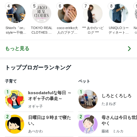
style〜干物女
CLOTHES 大
人のプチプラ
ログ ***
ディネート日
の成長記〜
人世代のリア
mixコーデ
記
ルクローズ
もっと見る
トップブロガーランキング
子育て
ペット
1
1
kosodatefulな毎日 ～
しろとくろしろ
オギャ子の暴走～
たまねぎ
オギャ子
2
2
日曜日は９時まで寝た
母さんは今日も世
い。
やく
あべかわ
藤緒 ミルカ
3
3
四十路シンパパの家族
白柴 『きなこ』 
日記
楽ブログ
はやパパ
ひろ☆みき