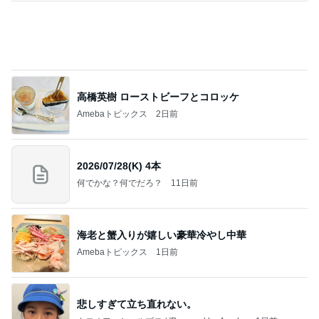
2026/07/28(K) 4本
何でかな？何でだろ？
11日前
海老と蟹入りが嬉しい豪華冷やし中華
Amebaトピックス
1日前
悲しすぎて立ち直れない。
クロオフィシャルブログPowered by Ameba
1日前
広川 レタスのような幻のキャベツ
Amebaトピックス
1日前
明日は1人で