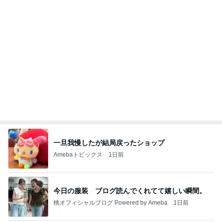
インターン面接3
四コマ戦士 パパ戦記
7日前
渡辺美奈代 夫との夫婦ショット
Amebaトピックス
23時間前
きっと高市ってこの時代に嘘、誤魔化し、はぐらか
しても【バレない】【通用する】とでも思ってたん
だろ
広報 いぬねこ本舗
9日前