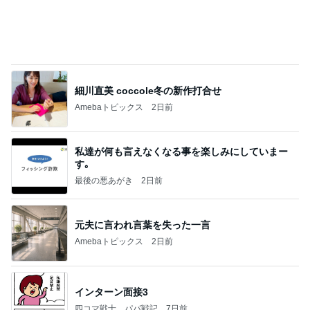
ルミ子 サカ友と久し振りの再会
Amebaトピックス
1日前
記事を読む
南明奈 飛行機好きの息子が大喜び
Amebaトピックス
1日前
今週から停電が始まる?! 片山さつき大臣の警告がE
BS、RV、そしてGESARA宣言が⁈
心の道標【旧：ヤ～ベェのブログ】
4時間前
床が汚くなる猫の可愛いしぐさ
Amebaトピックス
1日前