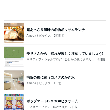
アグネス 孫と一緒に行くプール
Amebaトピックス
12時間前
今日の家事スタイル！
堀ちえみオフィシャルブログ「hori-day」Powered
2日前
by Ameba
とても心に残った学生の発表
Amebaトピックス
14時間前
クロとこいたんって何かあったの？