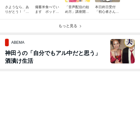
さようなら、あ
備蓄米食べてい
「音声配信の始
本日終日受付
りがとう！「go
ます ポッドキ
め方」講座開催
「初心者さんの
o ブログ」
ャスト今回のテ
のお知らせ
ための美味しい
ーマは「お米を
日本茶淹れ方レ
美味しく炊くポ
もっと見る
ッスン」
イント５選」
ABEMA
神田うの「自分でもアル中だと思う」
酒漬け生活