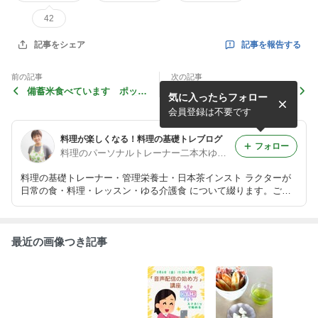
42
記事を報告する
記事をシェア
前の記事
次の記事
備蓄米食べています ポッド
「音声配信の始め方」講座開
気に入ったらフォロー
キャスト今回のテーマは「お
催のお知らせ
米を美味しく炊くポイント５
会員登録は不要です
選」
料理が楽しくなる！料理の基礎トレブログ
フォロー
料理のパーソナルトレーナー二本木ゆうこ
料理の基礎トレーナー・管理栄養士・日本茶インスト ラクターが
日常の食・料理・レッスン・ゆる介護食 について綴ります。ご結
婚準備に最適。家で身につく オンライン料理の基礎基礎コースほ
かやってます。
最近の画像つき記事