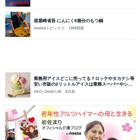
協賛のイベントにご出席…宮内庁が懸念する“熱心
すぎ
hirokoの✿Love＆Awakening✿
8日前
楽屋帰りの人と乗ったエレベーター
Amebaトピックス
1日前
記事を読む