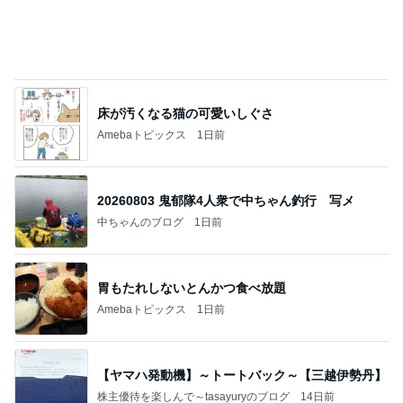
て」Powered by Ameba
病院の後に迷うコメダのかき氷
Amebaトピックス
1日前
ポップマートDIMOO×ピクサー☆
ディズニーファン Dのブログ
7日前
夢の頭バッグを改良していった結果
Amebaトピックス
1日前
《3年連続》瑶子さま 懇意の高級カーディーラー