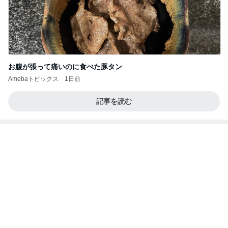
Amebaトピックス
1日前
今日の服装 ブログ読んでくれてて嬉しい瞬間。
桃オフィシャルブログ Powered by Ameba
1日前
細川直美 coccole冬の新作打合せ
Amebaトピックス
2日前
私達が何も言えなくなる事を楽しみにしていまー
す｡
最後の悪あがき
2日前
元夫に言われ言葉を失った一言
Amebaトピックス
2日前