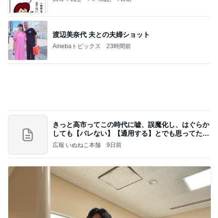
20260803 鬼郁隊4人衆で中ちゃん釣行 写メ
中ちゃんのブログ
1日前
胃もたれしないとんかつ食べ放題
Amebaトピックス
1日前
【ヤマハ発動機】～トートバック～【三越伊勢丹】
株主優待を楽しんで～tasayuryのブログ
14日前
假屋崎省吾 にんにく6個分のもつ鍋
Amebaトピックス
18時間前