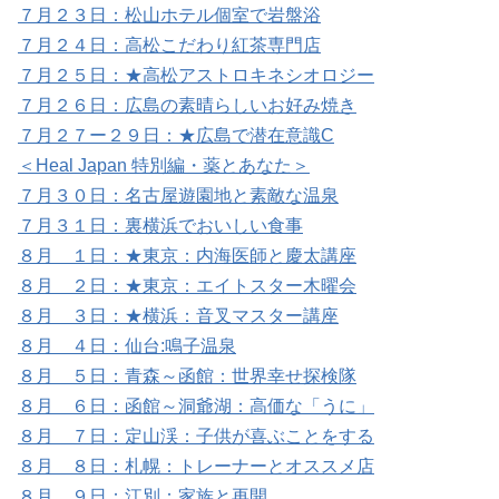
７月２３日：松山ホテル個室で岩盤浴
７月２４日：高松こだわり紅茶専門店
７月２５日：★高松アストロキネシオロジー
７月２６日：広島の素晴らしいお好み焼き
７月２７ー２９日：★広島で潜在意識C
＜Heal Japan 特別編・薬とあなた＞
７月３０日：名古屋遊園地と素敵な温泉
７月３１日：裏横浜でおいしい食事
８月 １日：★東京：内海医師と慶太講座
８月 ２日：★東京：エイトスター木曜会
８月 ３日：★横浜：音叉マスター講座
８月 ４日：仙台:鳴子温泉
８月 ５日：青森～函館：世界幸せ探検隊
８月 ６日：函館～洞爺湖：高価な「うに」
８月 ７日：定山渓：子供が喜ぶことをする
８月 ８日：札幌：トレーナーとオススメ店
８月 ９日：江別：家族と再開