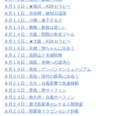
８月１０日：★旭川：ASKセラピー
８月１１日：宗谷岬：旅NO1温泉
８月１２日：小樽：南下するぞ
８月１３日：舞鶴：船旅は楽しい
８月１４日：大阪：関西の有名プール
８月１５日：★大阪：ASKセラピー
８月１６日：京都：熊ちゃんに出会う
８月１７日：高野山と夫婦喧嘩
８月１８日：徳島：本物への追求心
８月１９日：高知：アンパンマンミュージアム
８月２０日：高知：現代の龍馬に出会う
８月２１日：大分：台風影響で急速移動
８月２２日：青島：再サーフィン
８月２３日：南九州：台風サーフィン
８月２４日：鹿児島新港セレナ＆人間帰還
８月２５日：那覇港ドラゴンセレナ到着