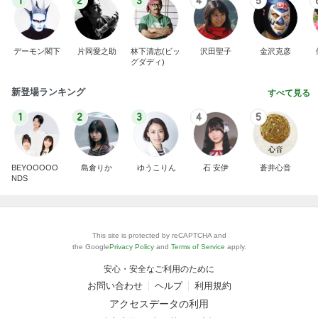
1
2
3
4
5
デーモン閣下
片岡愛之助
林下清志(ビッ
沢田聖子
金沢克彦
グダディ)
新登場ランキング
すべて見る
1
2
3
4
5
BEYOOOOO
島倉りか
ゆうこりん
石 安伊
蒼井心音
NDS
This site is protected by reCAPTCHA and
the Google
Privacy Policy
and
Terms of Service
apply.
安心・安全なご利用のために
お問い合わせ
ヘルプ
利用規約
アクセスデータの利用