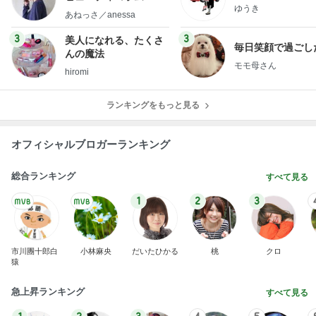
ゆうき
little minimalist's bea
あねっさ／anessa
uty colum
3
3
美人になれる、たくさ
毎日笑顔で過ごし
んの魔法
モモ母さん
hiromi
ランキングをもっと見る
オフィシャルブロガーランキング
総合ランキング
すべて見る
1
2
3
市川團十郎白
小林麻央
だいたひかる
桃
クロ
猿
急上昇ランキング
すべて見る