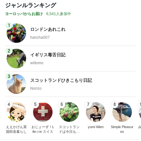
ジャンルランキング
ヨーロッパからお届け
6,541人参加中
1
ロンドンあれこれ
hancha007
2
イギリス毒舌日記
wiltomo
3
スコットランドひきこもり日記
Norizo
4
5
6
7
8
ええかげん英
おじょーず！L
スコットラン
yumi Wien
Simple Pleasur
国田舎暮らし
ife☆in スイス
ドは今日も曇
es
り空