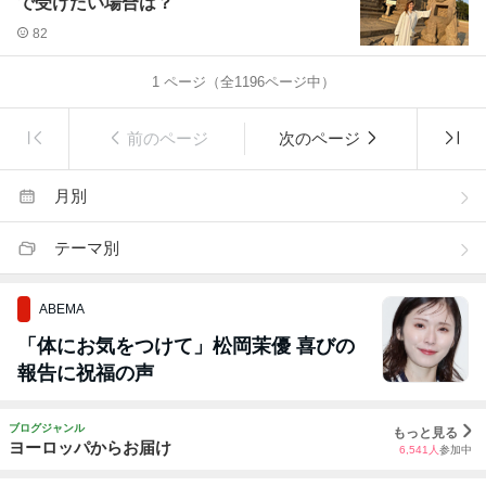
で受けたい場合は？
82
1
ページ（全
1196
ページ中）
前のページ
次のページ
月別
テーマ別
ABEMA
「体にお気をつけて」松岡茉優 喜びの
報告に祝福の声
ブログジャンル
もっと見る
ヨーロッパからお届け
6,541
人
参加中