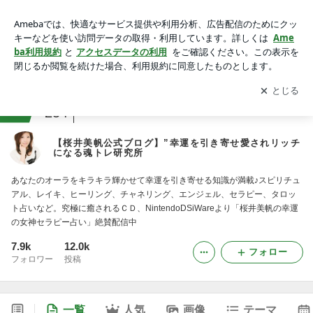
【桜井美帆公式ブログ】”幸運を引き寄せ愛されリッチになる
魂トレ研究所
アプリをダウンロードして
ブログの更新通知
を受け取りまし
開く
ょう。
ranking
占い・スピリチュアルジャンル
254
【桜井美帆公式ブログ】”幸運を引き寄せ愛されリッチ
になる魂トレ研究所
あなたのオーラをキラキラ輝かせて幸運を引き寄せる知識が満載♪スピリチュ
アル、レイキ、ヒーリング、チャネリング、エンジェル、セラピー、タロッ
ト占いなど。究極に癒されるＣＤ、NintendoDSiWareより「桜井美帆の幸運
の女神セラピー占い」絶賛配信中
7.9k
12.0k
フォロー
フォロワー
投稿
一覧
人気
画像
テーマ