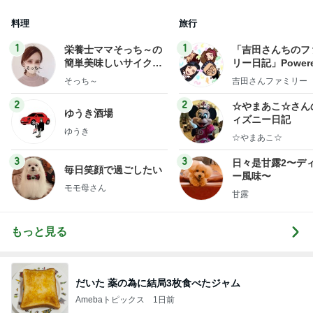
料理
旅行
1
1
栄養士ママそっち～の
「吉田さんちのフ
簡単美味しいサイクル
リー日記」Powere
献立
y Ameba 吉田さ
そっち～
吉田さんファミリー
ミリーオフィシャ
ログ
2
2
☆やまあこ☆さん
ゆうき酒場
ィズニー日記
ゆうき
☆やまあこ☆
3
3
日々是甘露2〜デ
毎日笑顔で過ごしたい
ー風味〜
モモ母さん
甘露
もっと見る
だいた 薬の為に結局3枚食べたジャム
Amebaトピックス
1日前