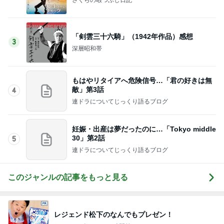
「剣雲三十六騎」（1942年作品）感想
3
深層昭和帯
もはやリタイアへ危険信号…「君の好きは無
敵」第3話
4
連ドラについてじっくり語るブログ
妊娠・出産は夢だったのに…「Tokyo middle
30」第2話
5
連ドラについてじっくり語るブログ
このジャンルの記事をもっと見る
レジェンド松下のなんでもプレゼン！