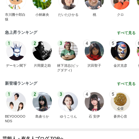
市川團十郎白
小林麻央
だいたひかる
桃
クロ
猿
急上昇ランキング
すべて見る
1
2
3
4
5
デーモン閣下
片岡愛之助
林下清志(ビッ
沢田聖子
金沢克彦
グダディ)
新登場ランキング
すべて見る
1
2
3
4
5
BEYOOOOO
島倉りか
ゆうこりん
石 安伊
蒼井心音
NDS
芸能人・有名人ブログ TOPへ