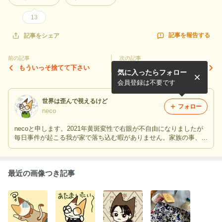
13
記事を報告する
記事をシェア
前の記事
次の記事
もういっそ捨てて下さい
【劇場版 ハイキュー‼︎】観て
気に入ったらフォロー
きました！
会員登録は不要です
世界は歪んで視えるけど
フォロー
neco
necoと申します。2021年黄斑変性で右眼が不自由になりましたが
毎日事件が起こる我が家で落ち込む暇がありません。家族の事、病
気の事、趣味や日常の事など徒然なるままに書いていきたいと思い
ます。よろしくです。
最近の画像つき記事