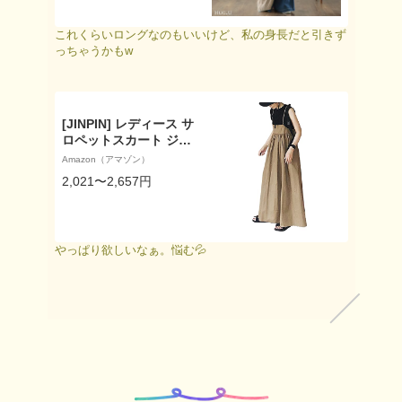
ュアル ライトアウター
マキシ 薄手 羽織 透け
これくらいロングなのもいいけど、私の身長だと引きず
きれいめ 体型カバー サ
っちゃうかもw
マーニット 大きいサイ
ズ 秋 夏 シンプル 黒 H
UG.U
[JINPIN] レディース サ
ロペットスカート ジャ
ンパースカート サロペ
Amazon（アマゾン）
ット ワンピース ジャン
2,021〜2,657円
パー スカート キャミワ
ンピース オールインワ
ン オーバーオール サス
ペンダー つりスカート
やっぱり欲しいなぁ。悩む💦
ロングワンピース ロン
グ マキシ カジュアル
ゆったり 春夏秋 (カー
キ,F)