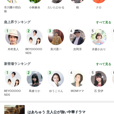
市川團十郎白
小林麻央
だいたひかる
桃
クロ
猿
急上昇ランキング
すべて見る
1
2
3
4
5
木村直人
BEYOOOOO
美川憲一
吉岡淳
水森かおり
NDS
新登場ランキング
すべて見る
1
2
3
4
5
BEYOOOOO
島倉りか
ゆうこりん
MOMIママ
石 安伊
NDS
はあちゅう 主人公が強い中華ドラマ