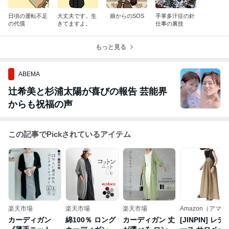
日頃の運転不足
大丈夫です。生
娘からのSOS
手掌多汗症の針
の代償
きてますよ。
仕事の裏技
もっと見る
ABEMA
辻希美と杉浦太陽が喜びの報告 芸能界
からも祝福の声
この記事でPickされているアイテム
楽天市場
楽天市場
楽天市場
Amazon（アマゾ
ン）
カーディガン
綿100％ ロング
カーディガン 丈
[JINPIN] レデ