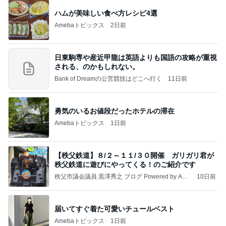
ハムが美味しい食べ方レシピ4選
Amebaトピックス
2日前
日東駒専や産近甲龍は英語よりも国語の攻略が重視
される、のかもしれない。
Bank of Dreamの公営競技はどこへ行く
11日前
勇気のいるお値段だったホテルの滞在
Amebaトピックス
1日前
【秩父鉄道】８/２～１１/３０開催 ガリガリ君が
秩父鉄道に遊びにやってくる！のご紹介です
秩父市議会議員 黒澤秀之 ブログ Powered by Ame
10日前
ba
届いてすぐ着た可愛いチュールベスト
Amebaトピックス
1日前