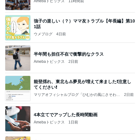
Amebaトピックス
11時間前
強子の楽しい（？）ママ友トラブル【年長編】第10
1話
ウメブログ
4日前
半年間も担任不在で衝撃的なクラス
Amebaトピックス
2日前
能登揺れ、東北も⚠️夢見が増えて来ました❗️注意し
てください❗️
マリアオフィシャルブログ「ひむかの風にさそわれ
2日前
て」Powered by Ameba
4本立てでアップした長時間動画
Amebaトピックス
1日前