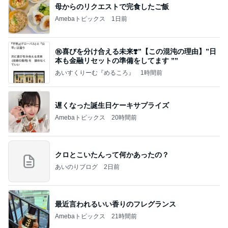
母からのリクエストで完食したご飯
Amebaトピックス
1日前
㊗️喜びを分け合える未来❣️”【この混沌の理由】”⽇
本も⾦融リセットの準備をしてます ””
あいすくりーむ『めるころ』
1時間前
遅くなった誕生日ケーキサプライズ
Amebaトピックス
20時間前
クロとこいたんって何かあったの？
あいのりブログ
2日前
最近言われるいい香りのフレグランス
Amebaトピックス
21時間前