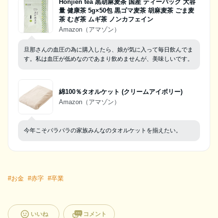
Honjien tea 黒胡麻麦茶 国産 ティーバッグ 大容
量 健康茶 5g×50包 黒ゴマ麦茶 胡麻麦茶 ごま麦
茶 むぎ茶 ムギ茶 ノンカフェイン
Amazon（アマゾン）
旦那さんの血圧の為に購入したら、娘が気に入って毎日飲んでま
す。私は血圧が低めなのであまり飲めませんが、美味しいです。
綿100％タオルケット (クリームアイボリー)
Amazon（アマゾン）
今年こそバラバラの家族みんなのタオルケットを揃えたい。
#
お金
#
赤字
#
卒業
いいね
コメント