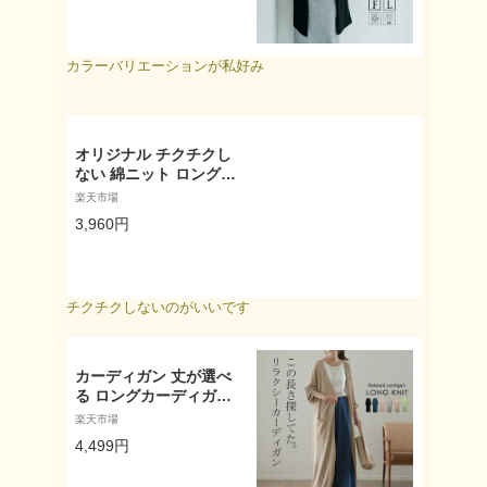
トップス ロングカーデ
ィガン 薄手 ニットソー
羽織り ノーボタン ポケ
カラーバリエーションが私好み
ットなし ポケットあり
シンプル ベーシック 着
回し cnt0075 通年 メー
ル便可//8//
オリジナル チクチクし
ない 綿ニット ロングカ
ーディガン 12ゲージ M
楽天市場
～3L 綿100％／着後レ
3,960円
ビューでクーポン☆ カ
ジュアル ゆったり トッ
プス レディース エコロ
コ e+ Ms,Ls,LL,3L,／
チクチクしないのがいいです
大きいサイズ 春 秋 冬
秋服 30代 40代 50代 23
AW0818R, 敬老の日 ギ
フト h0915,
カーディガン 丈が選べ
る ロングカーディガン
【あす楽】 レディース
楽天市場
ロングカーデ ロング マ
4,499円
キシ 透かしニット アウ
ター 長袖 カーデ カジ