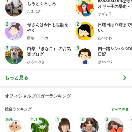
1
1
kosodatefulな毎
しろとくろしろ
オギャ子の暴走～
たまねぎ
オギャ子
2
2
母さんは今日も世話を
日曜日は９時まで
やく
い。
藤緒 ミルカ
あべかわ
3
3
白柴 『きなこ』 のお気
四十路シンパパの
楽ブログ
日記
ひろ☆みき
はやパパ
もっと見る
オフィシャルブロガーランキング
総合ランキング
すべて見る
1
2
3