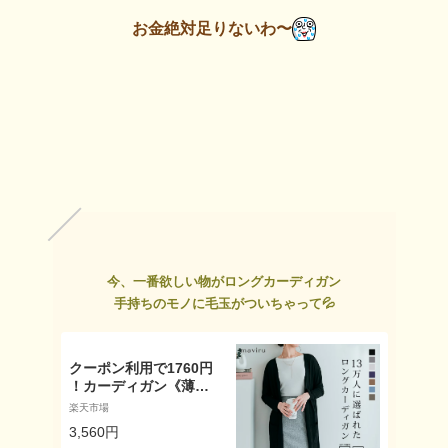
お金絶対足りないわ〜
今、一番欲しい物がロングカーディガン
手持ちのモノに毛玉がついちゃって💦
クーポン利用で1760円
！カーディガン《薄手
ニットソーロングカー
楽天市場
ディガン 2タイプ 2サイ
3,560円
ズ 全11色》 レディース