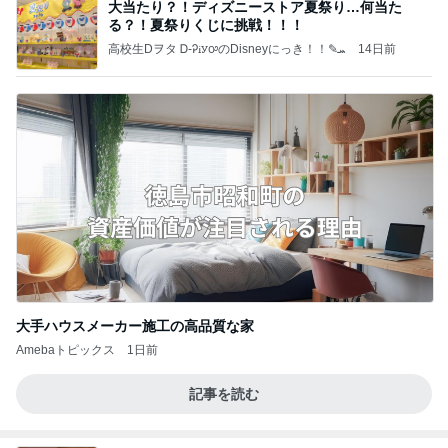
大当たり？！ディズニーストア夏祭り…何当た
る？！夏祭りくじに挑戦！！！
高校生Dヲタ Ꭰ-ᎮꭵꭹꭴのDisneyにっき！！✎ܚ
14日前
大手ハウスメーカー施工の高品質な家
Amebaトピックス
1日前
記事を読む