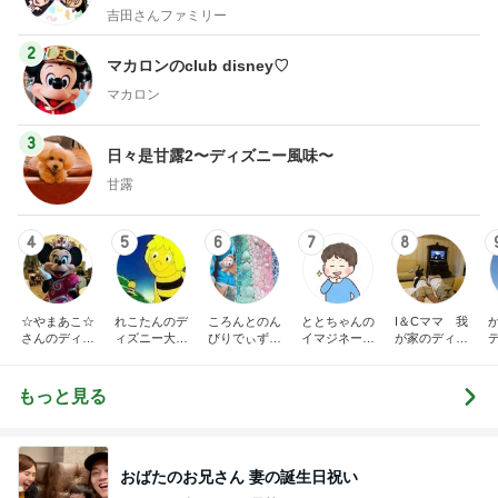
吉田さんファミリー
2
マカロンのclub disney♡
マカロン
3
日々是甘露2〜ディズニー風味〜
甘露
4
5
6
7
8
☆やまあこ☆
れこたんのデ
ころんとのん
ととちゃんの
I＆Cママ 我
さんのディズ
ィズニー大好
びりでぃず日
イマジネーシ
が家のディズ
ニー日記
き♡孫4人
記
ョンタイム
ニー♡ブログ
もっと見る
おばたのお兄さん 妻の誕生日祝い