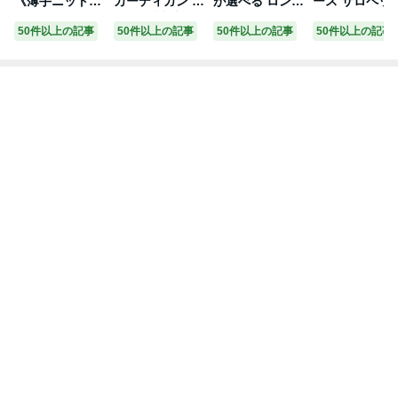
《薄手ニットソ
カーディガン ニ
が選べる ロング
ース サロペッ
ーロングカーデ
ット 長袖 大き
カーディガン レ
スカート ジャ
50件以上の記事
50件以上の記事
50件以上の記事
50件以上の記事
ィガン 全7色 2
いサイズ レディ
ディース ロング
パースカート 
タイプ 2サイ
ース ／ 着後レ
カーデ ロング
ロペット ワン
ズ》 カーディガ
ビューでクーポ
マキシ 透かしニ
ース ジャンパ
ン レディース
ン☆ カジュアル
ット アウター
スカート キャ
洗える 冬 ロン
ナチュラル シン
長袖 カーデ カ
ワンピース オ
グ 長袖 ストレ
プル ワイド 体
ジュアル ライト
ルインワン オ
ッチ ニットソー
型カバー ゆった
アウター マキシ
バーオール サ
大きいサイズ ゆ
り 羽織り トッ
薄手 羽織 透け
ペンダー つり
ったり Fサイズ
プス 無地 エコ
きれいめ 体型カ
カート ロング
トップス ポケッ
ロコ オリジナル
バー サマーニッ
ンピース ロン
ト 羽織り 薄手
e+,／ 春 秋 24A
ト 大きいサイズ
マキシ カジュ
通勤 通学 オフ
W0816R,
春 夏 シンプル
ル ゆったり 春
ィス シンプル
黒 HUG.U
夏秋 (カーキ,F
無地 メール便
可//8//