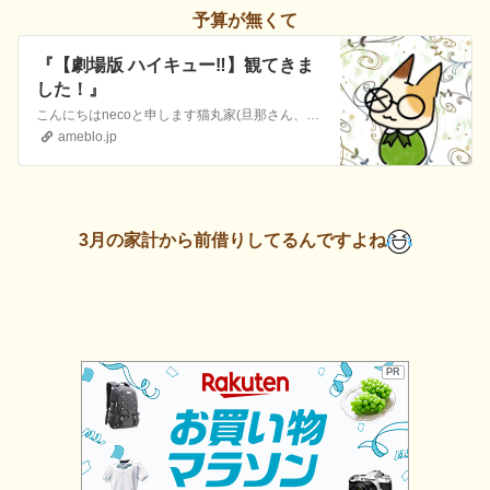
予算が無くて
『【劇場版 ハイキュー‼︎】観てきま
した！』
こんにちはnecoと申します猫丸家(旦那さん、娘ちゃん、息子くん、私)4人でひっそり暮らしてます2021年に黄斑変性症を患って右眼が不自由ですが毎日家族に事件…
ameblo.jp
3月の家計から前借りしてるんですよね
PR