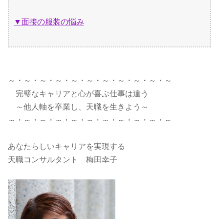
▼面接の服装の悩み
～・～・～・～・～・～・～・～・～・～・～
完璧なキャリアと心が喜ぶ仕事は違う
～他人軸を卒業し、天職を生きよう～
～・～・～・～・～・～・～・～・～・～・～
あなたらしいキャリアを実現する
天職コンサルタント 梅田幸子