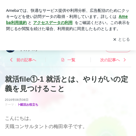
就活file①-1 就活とは、やりがいの定義を見つけること | 魂の
望みのままに新しい時代をつくる 梅田幸子のブログ
アプリをダウンロードして
ブログの更新通知
を受け取りまし
開く
ょう。
魂の望みのままに新しい時代をつくる 梅田幸
フォロー
子のブログ
前の記事へ
一覧
次の記事へ
就活file①-1 就活とは、やりがいの定
義を見つけること
2016年08月08日
テーマ：
┝就活お役立ち
こんにちは。
天職コンサルタントの梅田幸子です。