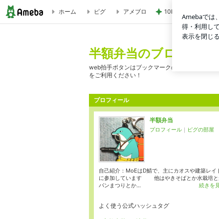
ホーム
ピグ
アメブロ
10kg増で夫に大爆
半額弁当のブログ改
半額弁当のブログ改
web拍手ボタンはブックマークの【web拍手用
をご利用ください！
プロフィール
半額弁当
プロフィール
｜
ピグの部屋
自己紹介：MoEはD鯖で、主にカオスや建築レイ
に参加しています 他はやきそばとか水栽培と
パンまつりとか...
続きを
よく使う公式ハッシュタグ