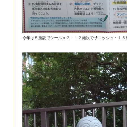
今年は５施設でシールｘ２・１２施設でサコッシュ・１５