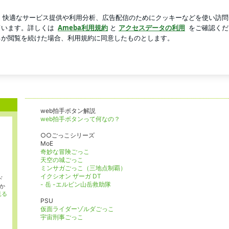
笑された私
芸能人ブログ
人気ブログ
新規登録
ログイ
】半額弁当の小屋
web拍手ボタン解説
web拍手ボタンって何なの？
○○ごっこシリーズ
MoE
奇妙な冒険ごっこ
天空の城ごっこ
ミンサガごっこ（三地点制覇）
イクシオン ザーガ DT
ド
- 岳 -エルビン山岳救助隊
か
見る
PSU
仮面ライダーゾルダごっこ
宇宙刑事ごっこ