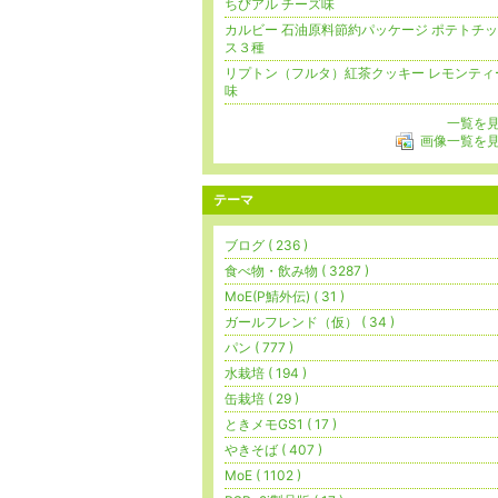
ちびアル チーズ味
カルビー 石油原料節約パッケージ ポテトチ
ス３種
リプトン（フルタ）紅茶クッキー レモンティ
味
一覧を
画像一覧を
テーマ
ブログ ( 236 )
食べ物・飲み物 ( 3287 )
MoE(P鯖外伝) ( 31 )
ガールフレンド（仮） ( 34 )
パン ( 777 )
水栽培 ( 194 )
缶栽培 ( 29 )
ときメモGS1 ( 17 )
やきそば ( 407 )
MoE ( 1102 )