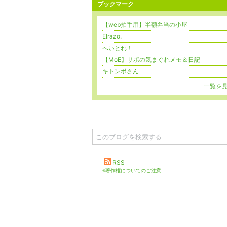
ブックマーク
【web拍手用】半額弁当の小屋
Elrazo.
へいとれ！
【MoE】サポの気まぐれメモ＆日記
キトンボさん
一覧を
RSS
※著作権についてのご注意