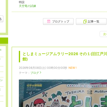
特設
天空竜の試練
る
ブログトップ
記事一覧
次
戸
としまミュージアムラリー2026 その１(旧江
館)
ア
2026年08月08日(土) 00時30分00秒
NEW !
テーマ：
ブログ
プシ
ま
と