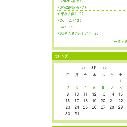
PSPo2i製品版 ( 17 )
PSPo2i体験版 ( 7 )
幻想水滸伝4 ( 7 )
PCゲーム ( 13 )
PSU ( 115 )
PSU初心者講座もどき ( 20 )
一覧を
カレンダー
<<
8月
>>
日
月
火
水
木
金
土
1
2
3
4
5
6
7
8
9
10
11
12
13
14
15
16
17
18
19
20
21
22
23
24
25
26
27
28
29
30
31