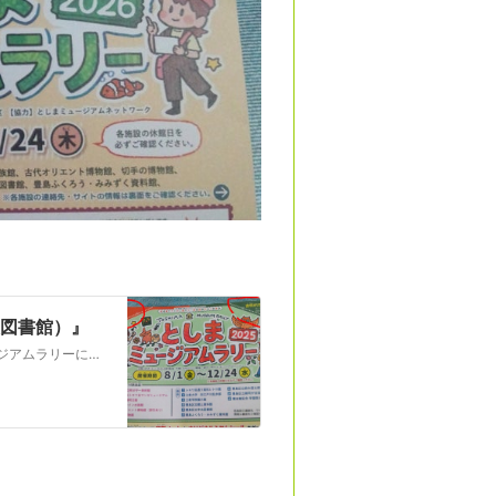
図書館）』
もうすぐ秋分の日だし、何か芸術の秋らしい事をしようとミュージアムラリーに参加してきました期間は12/24までで、２施設のスタンプでノートとシールが、１２施設で…