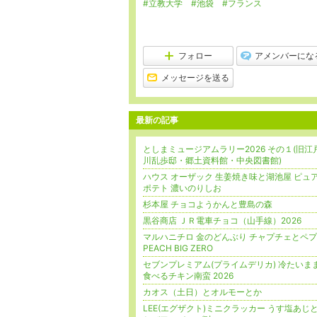
#立教大学
#池袋
#フランス
フォロー
アメンバーにな
メッセージを送る
最新の記事
としまミュージアムラリー2026 その１(旧江
川乱歩邸・郷土資料館・中央図書館)
ハウス オーザック 生姜焼き味と湖池屋 ピュ
ポテト 濃いのりしお
杉本屋 チョコようかんと豊島の森
黒谷商店 ＪＲ電車チョコ（山手線）2026
マルハニチロ 金のどんぶり チャプチェとペ
PEACH BIG ZERO
セブンプレミアム(プライムデリカ) 冷たいま
食べるチキン南蛮 2026
カオス（土日）とオルモーとか
LEE(エグザクト)ミニクラッカー うす塩あじ