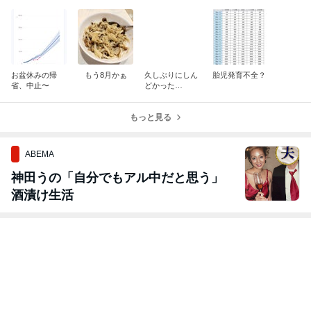
楽天市場
楽天市場
楽天市場
楽天市場
パール金属 流麺
流しそうめん器
【あす楽対象商
流しそうめん
ツイストスライ
そうめん流し器
品】流しそうめ
流しそうめん
ダーそうめん流
そうめん流し機
ん 屋外OK 電池
器 家庭用 そ
14件の記事
50件以上の記事
6件の記事
11件の記事
し器 (ミントブ
大 セット 組み
式 流麺 スライ
めん流し器 I’m
ルー) 【 パール
立て式 家庭用
ダー ウォーター
Dolaemon ア
金属 】 流しそ
電池式 流しそー
スライダー ダブ
ムドラえもん 
うめん器 素麺
めん そーめん流
ルスクリュー 全
しそうめん器
スライダー 流し
し器 そーめん流
長220cm LD-3
【送料無料(北
素麺 【 パール
し ソーメン流し
13 パーティグッ
道、沖縄、離
金属 】 【 D667
流しそうめん機
ズ アウトドア
は適用外)】
8 】
揖保乃糸 素麺 D
室内 清涼感 電
-STYLIST 本格
池 流しそうめん
流しそうめん 竹
機 ホワイト そ
大型 4人 そうめ
うめん流し器 リ
んパーティー
バティコーポレ
【送料無料】
ーション