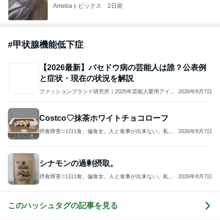
佐伯梅
2
でっかいおっさんの子育て相談ルーム
でっかいおっさん
3
リコロコ漫画・日常ブログ
ricoroco
4
5
6
7
8
まさか4人の男
近距離に住ん
Ｅテレ(おかい
本当にあった
4人目中絶を辞
の子のおかあ
でいる義両親
つ・ファンタ
義母とママ友
めて出産→パ
さんになるな
に苦しめられ
ーネ！)の日々
の話
イプカット◆
んて。
てます。
共働き夫婦の4
人育児
もっと見る