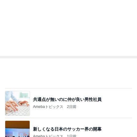
新登場ランキング
すべて見る
1
2
3
4
5
BEYOOOOO
島倉りか
ゆうこりん
石 安伊
蒼井心音
NDS