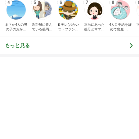
もっと見る
オフィシャルブロガーランキング
総合ランキング
すべて見る
1
2
3
市川團十郎白
小林麻央
だいたひかる
桃
クロ
猿
急上昇ランキング
すべて見る
1
2
3
4
5
EBiDAN 39&Ki
高山善廣
こいたん
島倉りか
つばきファク
DS
トリー