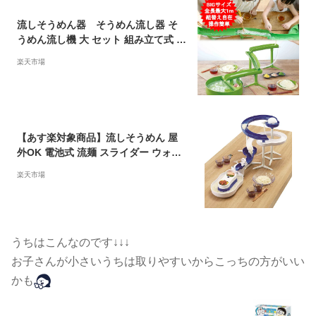
流しそうめん器 そうめん流し器 そ
うめん流し機 大 セット 組み立て式 家
庭用 電池式 流しそーめん そーめん流
楽天市場
し器 そーめん流し ソーメン流し 揖保
乃糸 流しそうめん機 素麺 D-STY
LIST 本格 流しそうめん 竹 大型 4
人 そうめんパーティー【送料無料】
【あす楽対象商品】流しそうめん 屋
外OK 電池式 流麺 スライダー ウォー
タースライダー ダブルスクリュー 全
楽天市場
長220cm LD-313 パーティグッズ ア
ウトドア 室内 清涼感 電池 流しそうめ
ん機 ホワイト そうめん流し器 リバテ
ィコーポレーション 数量限定 特価
うちはこんなのです
↓↓↓
お子さんが小さいうちは取りやすいからこっちの方がいい
かも