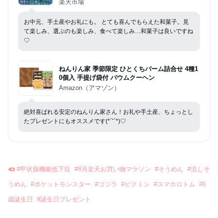
グルメ大賞3年連続受賞 風味絶佳.山陰
楽天市場
お中元、手土産やお礼にも。 とても喜んでもらえた和菓子。見
て楽しみ、選ぶのも楽しみ、食べて楽しみ…和菓子は良いですね
♡
ねんりん家 季節限定 ひとくちバーム詰合せ 4種1
0個入 手提げ袋付 バウムクーヘン
Amazon（アマゾン）
絶対喜ばれる安定のねんりん家さん！お礼や手土産、ちょっとし
たプレゼントにもオススメです(*´˘`*)♡
#
甲状腺機能低下症
#
8月楽天お買い物マラソン
#
そうめん
#
流しそ
うめん
#
ポケットモンスター
#
ゴジラ
#
ピクミン
#
スマホロトム
#
6
歳誕生日
#
誕生日プレゼント