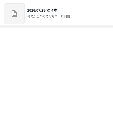
涼しい店内でいつも後悔すること
Amebaトピックス
1日前
堀ちえみの夫 並んで食べたつけ麺
Amebaトピックス
1日前
記事を読む