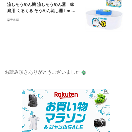
流しそうめん機 流しそうめん器 家
庭用 くるくる そうめん流し器 I’m Do
laemon アイムドラえもん 流しそうめ
楽天市場
ん器 回転 式 そうめん 流し 器【送料
無料(北海道、沖縄、離島は適用外)】
お読み頂きありがとうございました
PR