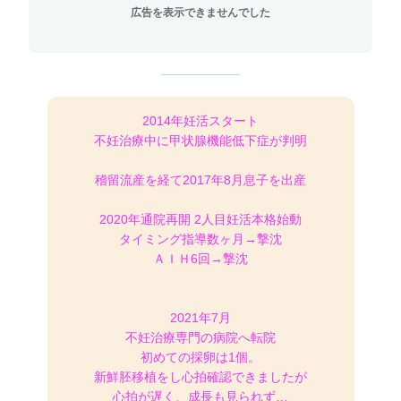
広告を表示できませんでした
2014年妊活スタート
不妊治療中に甲状腺機能低下症が判明
稽留流産を経て2017年8月息子を出産
2020年通院再開 2人目妊活本格始動
タイミング指導数ヶ月→撃沈
ＡＩＨ6回→撃沈
2021年7月
不妊治療専門の病院へ転院
初めての採卵は1個。
新鮮胚移植をし心拍確認できましたが
心拍が遅く、成長も見られず…