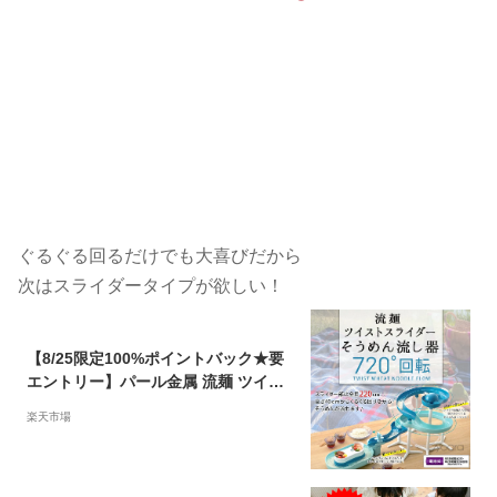
ぐるぐる回るだけでも大喜びだから
次はスライダータイプが欲しい！
【8/25限定100%ポイントバック★要
エントリー】パール金属 流麺 ツイス
トスライダーそうめん流し器 (ミント
楽天市場
ブルー) 【 パール金属 】 流しそうめ
ん器 素麺 スライダー 流し素麺 【 パ
ール金属 】 【 D6678 】