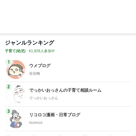
トップブロガーランキング
料理
美容
1
1
栄養士ママそっち～の
（旧アカウント）
簡単美味しいサイクル
ブログ【アラフォ
献立
社売却セカンドラ
そっち～
エマの日記
フ】
2
2
リトルミニマリス
ゆうき酒場
ビューティコラム 
ゆうき
little minimalist'
あねっさ／anessa
uty colum
3
3
美人になれる、た
毎日笑顔で過ごしたい
んの魔法
モモ母さん
hiromi