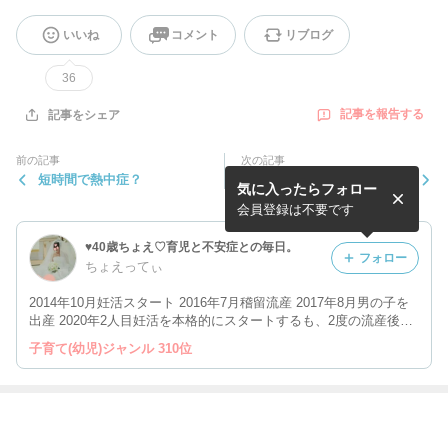
いいね
コメント
リブログ
36
記事を報告する
記事をシェア
前の記事
次の記事
短時間で熱中症？
お買い物マラソンですねー
気に入ったらフォロー
会員登録は不要です
♥40歳ちょえ♡育児と不安症との毎日。
フォロー
ちょえってぃ
2014年10月妊活スタート 2016年7月稽留流産 2017年8月男の子を
出産 2020年2人目妊活を本格的にスタートするも、2度の流産後パ
ニック発作と不安症を発症し治療は断念。 ですが、やはり諦めき
子育て(幼児)ジャンル 310位
れずに40歳目前で最後の不妊治療始動！ 育児と不妊治療、日常等
を綴ります。
最近の画像つき記事