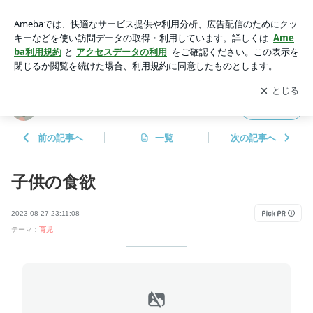
子供の食欲 | ♥40歳ちょえ♡育児と不安症との毎日。
アプリをダウンロードして
ブログの更新通知
を受け取りまし
開く
ょう。
♥40歳ちょえ♡育児と不安症との毎日。
フォロー
前の記事へ
一覧
次の記事へ
子供の食欲
2023-08-27 23:11:08
テーマ：
育児