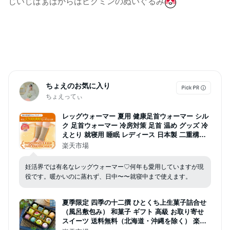
じいじばぁばからはピクミンのぬいぐるみ
ちょえのお気に入り
ちょえってぃ
レッグウォーマー 夏用 健康足首ウォーマー シル
ク 足首ウォーマー 冷房対策 足首 温め グッズ 冷
えとり 就寝用 睡眠 レディース 日本製 二重構造
ショート 温活 レッグウォーマー レディース 山忠
楽天市場
温むすび
妊活界では有名なレッグウォーマー♡何年も愛用していますが現
役です。暖かいのに蒸れず、日中〜〜就寝中まで使えます。
夏季限定 四季の十二撰 ひとくち上生菓子詰合せ
（風呂敷包み） 和菓子 ギフト 高級 お取り寄せ
スイーツ 送料無料（北海道・沖縄を除く） 楽天