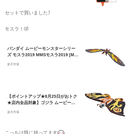
セットで買いました⤴︎
モスラ！🤣
バンダイ ムービーモンスターシリー
ズ モスラ2019 MMSモスラ2019 [MM
Sモスラ2019]
楽天市場
【ポイントアップ★8月25日がおトク
★店内全品対象】ゴジラ ムービーモ
ンスターシリーズ モスラ(成虫) フィ
楽天市場
ギュア 3歳 0389-4549660235668-ds
-お取り寄せ-【キャンセル不可・北海
道沖縄離島配送不可】
こっちは既に持ってます