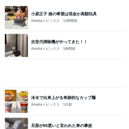
Amebaトピックス
1日前
悲しすぎて立ち直れない。
クロオフィシャルブログPowered by Ameba
1日前
藤あや子「熱湯が」火傷に心配の声
Amebaトピックス
1日前
2026/07/28(K) 4本
何でかな？何でだろ？
11日前
ジャンルランキング
子育て(幼児)
61,928人参加中
1
ウメブログ