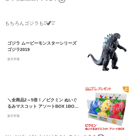
もちろんゴジラも⋆͛🦖⋆͛
ゴジラ ムービーモンスターシリーズ
ゴジラ2019
楽天市場
＼全商品2～5倍！／ピクミン ぬいぐ
るみマスコット アソートBOX 1BOX
6種類各1個入り 三英貿易 任天堂 ゲー
楽天市場
ム キャラクター グッズ おもちゃ 雑貨
あす楽対応 送料無料【こぐま】