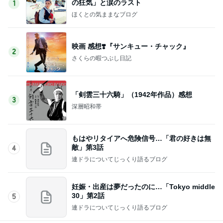
の狂気」と涙のラスト
1
ほくとの気ままなブログ
映画 感想❣️『サンキュー・チャック』
2
さくらの暇つぶし日記
「剣雲三十六騎」（1942年作品）感想
3
深層昭和帯
もはやリタイアへ危険信号…「君の好きは無
敵」第3話
4
連ドラについてじっくり語るブログ
妊娠・出産は夢だったのに…「Tokyo middle
30」第2話
5
連ドラについてじっくり語るブログ