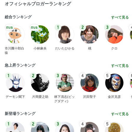
オフィシャルブロガーランキング
総合ランキング
すべて見る
1
2
3
市川團十郎白
小林麻央
だいたひかる
桃
クロ
猿
急上昇ランキング
すべて見る
1
2
3
4
5
デーモン閣下
片岡愛之助
林下清志(ビッ
沢田聖子
金沢克彦
グダディ)
新登場ランキング
すべて見る
1
2
3
4
5