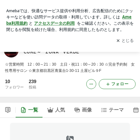
エステティックサロン ～CONTINENTAL CURE
～ ZONA VERDE
アプリをダウンロードして
ブログの更新通知
を受け取りまし
開く
ょう。
エステティックサロン ～CONTINENTAL
CURE～ ZONA VERDE
☆営業時間 12：00～21：30 土日・祝11：00～20：30 ☆完全予約制 女
性専用サロン ☆東京都目黒区青葉台1-30-11 土屋ビル９F
10
239
フォロー
フォロワー
投稿
一覧
人気
画像
テーマ