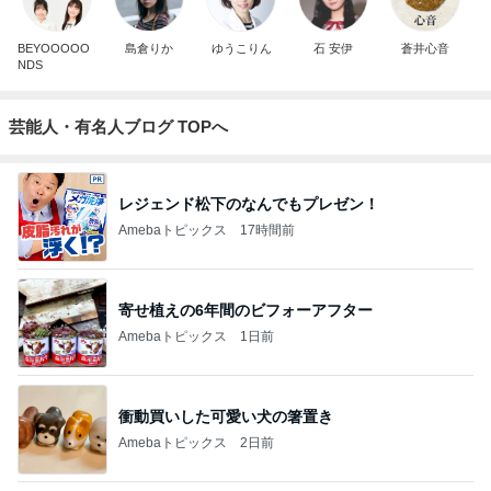
BEYOOOOO
島倉りか
ゆうこりん
石 安伊
蒼井心音
NDS
芸能人・有名人ブログ TOPへ
レジェンド松下のなんでもプレゼン！
Amebaトピックス
17時間前
寄せ植えの6年間のビフォーアフター
Amebaトピックス
1日前
衝動買いした可愛い犬の箸置き
Amebaトピックス
2日前