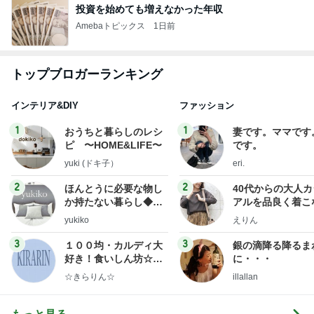
投資を始めても増えなかった年収
Amebaトピックス
1日前
トップブロガーランキング
インテリア&DIY
ファッション
1
1
おうちと暮らしのレシ
妻です。ママです
ピ 〜HOME&LIFE〜
です。
yuki (ドキ子）
eri.
2
2
ほんとうに必要な物し
40代からの大人
か持たない暮らし◆Ke
アルを品良く着こ
ep Life Simple◆〜イ
ファッションブロ
yukiko
えりん
ンテリアのきろく〜
3
3
１００均・カルディ大
銀の滴降る降るま
好き！食いしん坊☆き
に・・・
らりん☆のブログ
☆きらりん☆
illallan