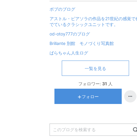
ボブのブログ
アストル・ピアソラの作品を21世紀の感覚で
でているクラシックユニットです。
od-otoy777のブログ
Brillante 別館 モノづくり写真館
ばらちゃん人生ログ
一覧を見る
フォロワー:
31
人
フォロー