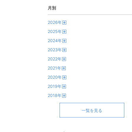
月別
2026
年
開
2025
年
く
開
2024
年
く
開
2023
年
く
開
2022
年
く
開
2021
年
く
開
2020
年
く
開
2019
年
く
開
2018
年
く
開
く
一覧を見る