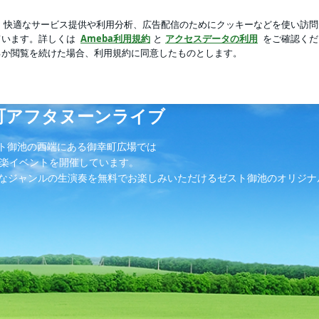
れる憎い存在
芸能人ブログ
人気ブログ
新規登録
ロ
幸町アフタヌーンライブ
ト御池の西端にある御幸町広場では
音楽イベントを開催しています。
んなジャンルの生演奏を無料でお楽しみいただけるゼスト御池のオリジナ