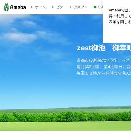
いないのに苦しめら
ホーム
ピグ
アメブロ
zest御池 御幸町アフタヌーンライブ
zest御池 御
京都市役所前の地下街、ゼス
毎月第2土曜、第4土曜日に
毎回１３時から17時まで色