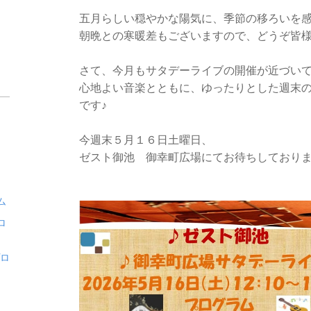
五月らしい穏やかな陽気に、季節の移ろいを
朝晩との寒暖差もございますので、どうぞ皆
さて、今月もサタデーライブの開催が近づい
心地よい音楽とともに、ゆったりとした週末
です♪
今週末５月１６日土曜日、
ゼスト御池 御幸町広場にてお待ちしておりま
ム
ロ
プロ