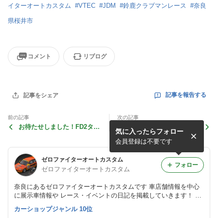
イターオートカスタム
#
VTEC
#
JDM
#
鈴鹿クラブマンレース
#
奈良
県桜井市
コメント
リブログ
記事を報告する
記事をシェア
前の記事
次の記事
お待たせしました！FD2タイ
ホンダVTECワンメイクレー
気に入ったらフォロー
プRゼロファイターストレー
ス！ワンメイクミーティング
トマフラー リリース開始
雑誌に掲載。ホンダスタイル
会員登録は不要です
ゼロファイターオートカスタム
フォロー
ゼロファイターオートカスタム
奈良にあるゼロファイターオートカスタムです 車店舗情報を中心
に展示車情報や レース・イベントの日記を掲載していきます！ En
joy it Motorsports!!
カーショップジャンル 10位