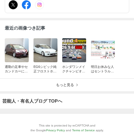
最近の画像つき記事
通勤の足車やセ
EG6シビック純
ホンダワンメイ
明日お休みな人
カンドカーにも
正フロストホワ
クチャンピオン
はセントラルサ
オススメ！快速
イト内装付きな
カップレースR
ーキットへ行こ
GE8フィットR
１台！ゼロファ
d.3 セントラル
う！
S！どちらも希
イターオートカ
もっと見る
サーキット
少色！
スタム
芸能人・有名人ブログ TOPへ
This site is protected by reCAPTCHA and
the Google
Privacy Policy
and
Terms of Service
apply.