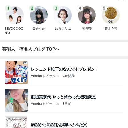
1
2
3
4
5
BEYOOOOO
島倉りか
ゆうこりん
石 安伊
蒼井心音
NDS
芸能人・有名人ブログ TOPへ
レジェンド松下のなんでもプレゼン！
Amebaトピックス
4時間前
渡辺美奈代 やっと終わった機種変更
Amebaトピックス
1日前
病院から退院をお願いされた父