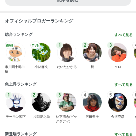
オフィシャルブロガーランキング
総合ランキング
すべて見る
1
2
3
市川團十郎白
小林麻央
だいたひかる
桃
クロ
猿
急上昇ランキング
すべて見る
1
2
3
4
5
デーモン閣下
片岡愛之助
林下清志(ビッ
沢田聖子
金沢克彦
グダディ)
新登場ランキング
すべて見る