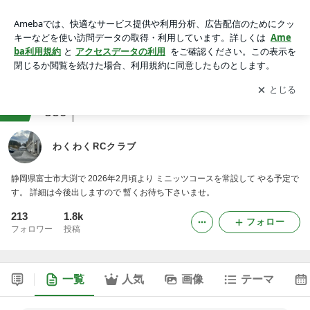
わくわくRCクラブ
アプリをダウンロードして
ブログの更新通知
を受け取りまし
開く
ょう。
ranking
ラジコン・プラモデルジャンル
559
わくわくRCクラブ
静岡県富士市大渕で 2026年2月頃より ミニッツコースを常設して やる予定で
す。 詳細は今後出しますので 暫くお待ち下さいませ。
213
1.8k
フォロー
フォロワー
投稿
一覧
人気
画像
テーマ