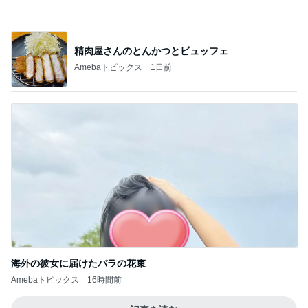
海外の彼女に届けたバラの花束
Amebaトピックス
16時間前
記事を読む
防災士が推奨する折り畳みトイレ
Amebaトピックス
2日前
おからハンバーグで腹パン腹痛地獄
Amebaトピックス
10時間前
転倒し手伝ってくれた心優しい青年