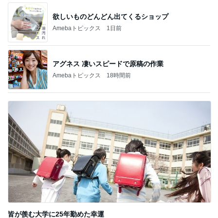
皆が羨む大学に25年勤めた幸運
Amebaトピックス
10時間前
記事を読む
美優 大成功のセルフまつげパーマ
Amebaトピックス
1日前
2つの厚底サンダルの明確な違い
Amebaトピックス
10時間前