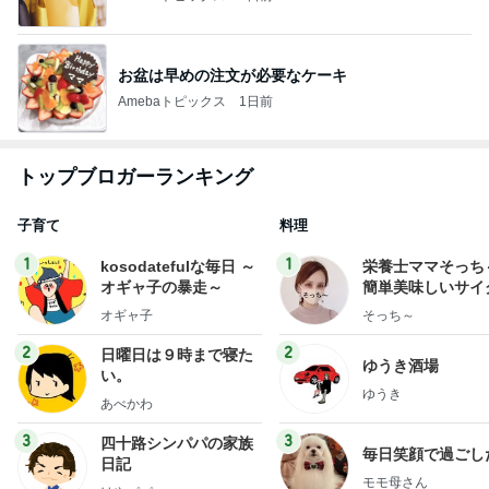
お盆は早めの注文が必要なケーキ
Amebaトピックス
1日前
トップブロガーランキング
子育て
料理
1
1
kosodatefulな毎日 ～
栄養士ママそっち
オギャ子の暴走～
簡単美味しいサイ
献立
オギャ子
そっち～
2
2
日曜日は９時まで寝た
ゆうき酒場
い。
ゆうき
あべかわ
3
3
四十路シンパパの家族
毎日笑顔で過ごし
日記
モモ母さん