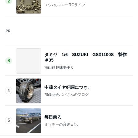
4
加藤商会パパさんのブログ
毎日乗る
5
ミッチーの音速日記
このジャンルの記事をもっと見る
神がかってる掃除機
Amebaトピックス
4時間前
柏木由紀子 定番ワンピの差し色術
Amebaトピックス
1日前
アグネス 泳ぎに来る孫と会う予定