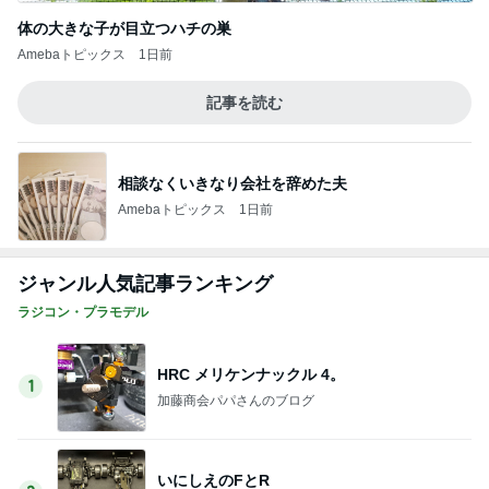
HRC メリケンナックル 4。
1
加藤商会パパさんのブログ
いにしえのFとR
2
ユウ⭐︎のスローRCライフ
タミヤ 1/6 SUZUKI GSX1100S 製作
＃35
3
海山鉄趣味事便り
中径タイヤ好調につき。