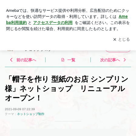
「帽子を作り 型紙のお店 シンプリン様」ネットショップ リ
ニューアルオープン！ | 手作り雑貨・セレクト雑貨 エクリ
アプリをダウンロードして
ブログの更新通知
を受け取りまし
開く
ュ ecru- ショップブログ
ょう。
手作り雑貨・セレクト雑貨 エクリュ ecru
フォロー
- ショップブログ
前の記事へ
一覧
次の記事へ
「帽子を作り 型紙のお店 シンプリン
様」ネットショップ リニューアル
オープン！
2021-09-09 07:22:39
テーマ：
ネットショップ制作