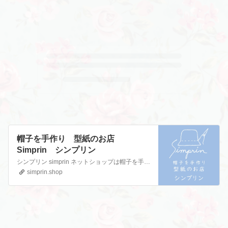
帽子を手作り 型紙のお店
Simprin シンプリン
シンプリン simprin ネットショップは帽子を手作りできる型紙を販売。PDFダウンロード型紙、動画付き、キットも。ハンドメイド初心者から本格的帽子まで子供用や親子お揃い、大人の女性の簡単おしゃれでかわいい手作り帽子のパターン販売。ベレー帽,キャスケット,クロッシェ,レディース,ユニセックス。オンラインレッスンや教室も。帽子作りに必要な道具や材料、帽子の種…
simprin.shop