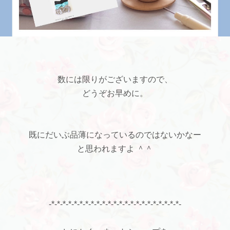
数には限りがございますので、
どうぞお早めに。
既にだいぶ品薄になっているのではないかなー
と思われますよ ＾＾
-*-*-*-*-*-*-*-*-*-*-*-*-*-*-*-*-*-*-*-*-*-*-*-