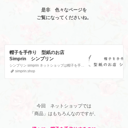
是非 色々なページを
ご覧になってくださいね。
帽子を手作り 型紙のお店
Simprin シンプリン
シンプリン simprin ネットショップは帽子を手作りできる型紙を販売。PDFダウンロード型紙、動画付き、キットも。ハンドメイド初心者から本格的帽子まで子供用や親子お揃い、大人の女性の簡単おしゃれでかわいい手作り帽子のパターン販売。ベレー帽,キャスケット,クロッシェ,レディース,ユニセックス。オンラインレッスンや教室も。帽子作りに必要な道具や材料、帽子の種…
simprin.shop
今回 ネットショップでは
「商品」はもちろんなのですが、