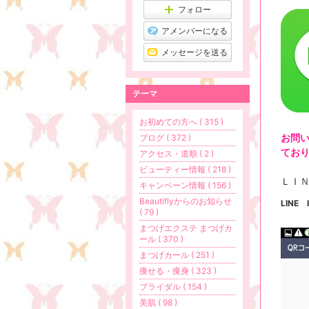
グ
フォロー
上
昇
アメンバーになる
メッセージを送る
テーマ
お初めての方へ ( 315 )
お問
ブログ ( 372 )
てお
アクセス・道順 ( 2 )
ビューティー情報 ( 218 )
ＬＩ
キャンペーン情報 ( 156 )
Beautiflyからのお知らせ
LINE
( 79 )
まつげエクステ まつげカ
ール ( 370 )
まつげカール ( 251 )
痩せる・痩身 ( 323 )
ブライダル ( 154 )
美肌 ( 98 )