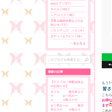
eyeケア ( 121 )
ネイル ( 382 )
ヘア/メイク ( 98 )
営業＆臨時休業などのお
知らせ ( 13 )
バストアップ・ハリ ( 4 )
ボディーセラピー ( 58 )
一覧を見る
最新の記事
【アメブロ一時配信休止
もう1
のお知らせ】
皆さ
ネイル 春日井エス
こち
テ まつ毛カー
ル 小牧エステ
お得
ます
まつ毛カール 春日
井エステ 小牧エス
これ