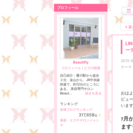
プロフィール
夏
L
ー
2015-0
Beautifly
テーマ
プロフィール
｜
ピグの部屋
自己紹介：勝川駅から徒歩
２分、金山から、JR中央線
快速で、約12分のところに
ある、 美容専門サロン
おは
Beaut...
続きを見る
ビュ
ランキング
いま
全体ブログランキング
317,658
位
↑
月
ラ
7
美容・エステサロンジャン
ン
ル
ます
キ
ン