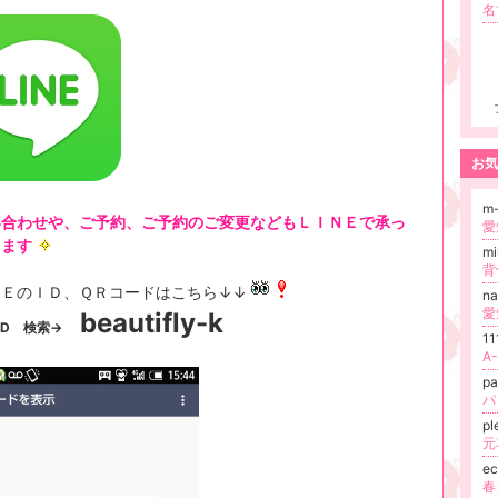
お気
m
い合わせや、ご予約、ご予約のご変更などもＬＩＮＥで承っ
ります
m
ＮＥのＩＤ、ＱＲコードはこちら↓↓
na
愛
beautifly-k
 ID 検索→
1
A
pa
パ
pl
元
e
春