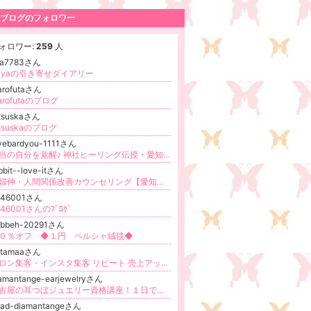
ブログのフォロワー
ォロワー:
259
人
ita7783さん
ayaの引き寄せダイアリー
arofutaさん
arofutaのブログ
atsuskaさん
atsuskaのブログ
vebardyou-1111さん
本当の自分を覚醒♪ 神社ヒーリング伝授・愛知・春日井市
bbit--love-itさん
夫婦仲・人間関係改善カウンセリング【愛知県名古屋市・オンライン可】谷かなこ
746001さん
746001さんのﾌﾞﾛｸﾞ
abbeh-20291さん
０％オフ ◆１円 ペルシャ絨毯◆
atamaaさん
サロン集客・インスタ集客 リピート 売上アップ 女性起業/独立開業/ コンサルタント オンラインビジネス
amantange-earjewelryさん
名古屋の耳つぼジュエリー資格講座！１日でプロになる技術を取得
ead-diamantangeさん