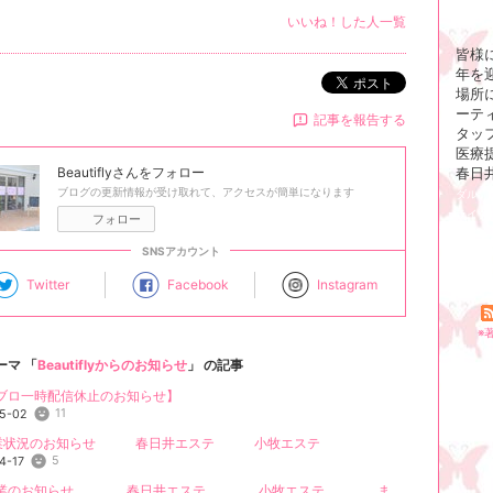
いいね！した人一覧
皆様に
年を
ポスト
場所に
ーテ
記事を報告する
タッ
医療
Beautifly
さんをフォロー
春日
ブログの更新情報が受け取れて、アクセスが簡単になります
ダル 
ライダ
フォロー
SNSアカウント
Twitter
Facebook
Instagram
※
ーマ 「
Beautiflyからのお知らせ
」 の記事
ブロ一時配信休止のお知らせ】
11
5-02
営業状況のお知らせ 春日井エステ 小牧エステ
5
4-17
臨時休業のお知らせ 春日井エステ 小牧エステ まつ毛カール