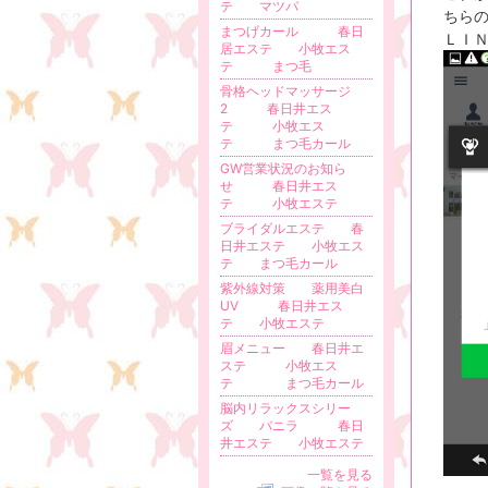
テ マツパ
ちら
まつげカール 春日
ＬＩ
居エステ 小牧エス
テ まつ毛
骨格ヘッドマッサージ
2 春日井エス
テ 小牧エス
テ まつ毛カール
GW営業状況のお知ら
せ 春日井エス
テ 小牧エステ
ブライダルエステ 春
日井エステ 小牧エス
テ まつ毛カール
紫外線対策 薬用美白
UV 春日井エス
テ 小牧エステ
眉メニュー 春日井エ
ステ 小牧エス
テ まつ毛カール
脳内リラックスシリー
ズ バニラ 春日
井エステ 小牧エステ
一覧を見る