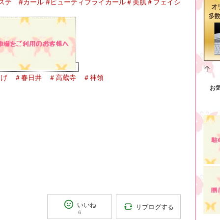
ステ #カール #ビューティフライカール＃美肌＃フェイシ
↑
つげ ＃春日井 ＃高蔵寺 ＃神領
お
いいね
リブログする
6