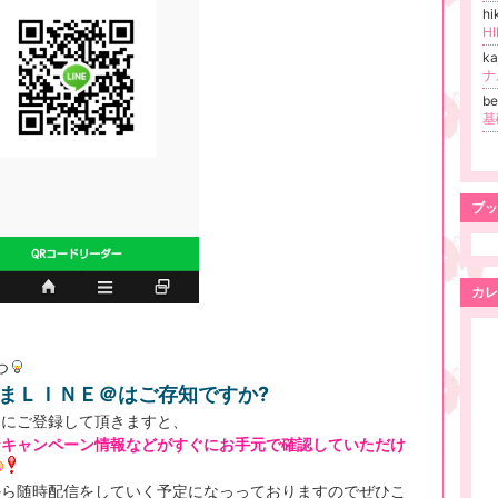
hi
H
k
ナ
be
ブッ
カレ
つ
まＬＩＮＥ＠はご存知ですか?
らにご登録して頂きますと、
なキャンペーン情報などがすぐにお手元で確認していただけ
から随時配信をしていく予定になっっておりますのでぜひこ