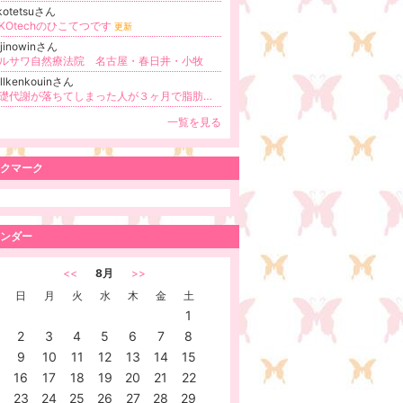
kotetsuさん
IKOtechのひこてつです
更新
ajinowinさん
ルサワ自然療法院 名古屋・春日井・小牧
llkenkouinさん
基礎代謝が落ちてしまった人が３ヶ月で脂肪を落としてスッキリ痩せる！耳つぼダイエット べる健康院【春日井市】
一覧を見る
クマーク
ンダー
<<
8月
>>
日
月
火
水
木
金
土
1
2
3
4
5
6
7
8
9
10
11
12
13
14
15
16
17
18
19
20
21
22
23
24
25
26
27
28
29