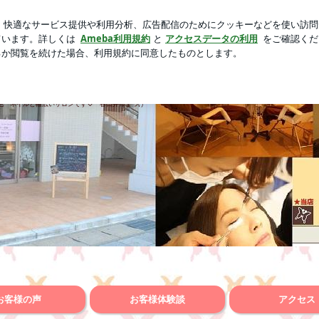
分の嫌いなところ
芸能人ブログ
人気ブログ
新規登録
イ | 春日井エステ ｜春日井市まつげ｜まつげパーマ 春日井
げ｜まつげパーマ 春日井 ｜春日井エステ ビューテ
脱毛 ネイルと幅広いサロンです♡ 春日井市まつげ
お客様の声
お客様体験談
アクセス