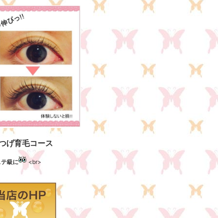
つげ育毛コース
ステ級に
<br>