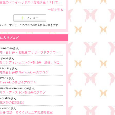
名古屋のドライヘッドスパ資格講座！１日でプロになる技術を取得
一覧を見る
フォロー
フォローすると、このブログの更新情報が届きます。
に入りブログ
-lunarosaさん
愛知・春日井・名古屋 プリザーブドフラワー＆リボン教室 ウェディングブーケ LunaRosa（ルナローサ）
ilipepeさん
背骨コンディショニング•春日井 腰痛、肩こり、膝痛、めまいなど体操で解消
ils-juicyさん
知県春日井市 Nail's juic-yのブログ
112102さん
-Tree Akiのヨガ＆アロマ☆
ris-de-skin-kasugaiさん
リス・デ・スキン春日井のブログ
ejourlifeさん
花講師の徒然日記
cc-minoさん
日井 英語 ＥＣＣジュニア美濃町教室