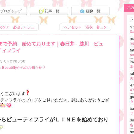
この
ブログトップ
記事一覧
画像一覧
フ
s
のケア 必須アイテ…
ヘアセット 浴衣 着…
S
m
INEで予約 始めております｜春日井 勝川 ビュ
m
ティフライ
t
t
8-04 01:00:00
lo
：
Beautiflyからのお知らせ
ra
4
4
ようございます
g
ーティフライのブログをご覧いただき、誠にありがとうござ
９
す
b
からビューティフライがＬＩＮＥを始めており
di
h