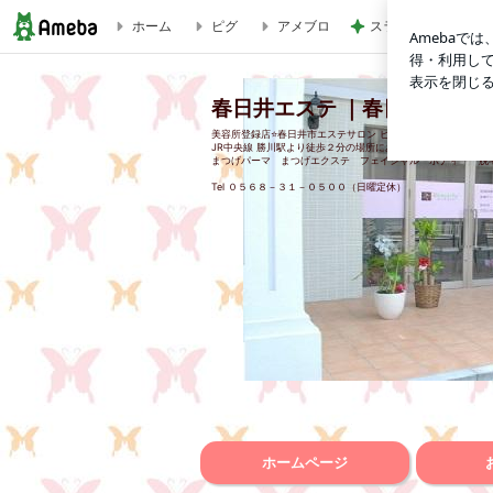
ホーム
ピグ
アメブロ
スラスラ出てくる自
LINEで予約 始めております｜春日井 勝川 ビューティフラ
春日井エステ ｜春日井市まつ
美容所登録店⭐️春日井市エステサロン ビューティフライ 春日井
JR中央線 勝川駅より徒歩２分の場所にあります。
まつげパーマ まつげエクステ フェイシャル ボディー 
Tel ０５６８－３１－０５００（日曜定休）
ホームページ