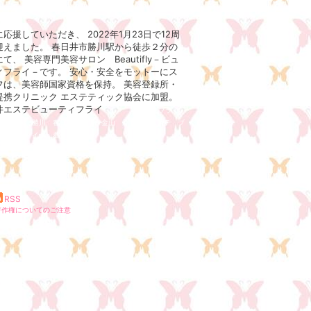
応援していただき、 2022年1月23日で12周
迎えました。 春日井市勝川駅から徒歩２分の
て、 美容専門美容サロン Beautifly－ビュ
ィフライ－です。 安心・安全をモットーにス
フは、美容師国家資格を保持。 美容登録所・
提携クリニック エステティック協会に加盟。
井エステビューティフライ
エステブライ
大曽根 勝川 春日井 名駅 金山 新守山 エステ ブ
ル ヘアメイク 着付け
RSS
著作権についてのご注意