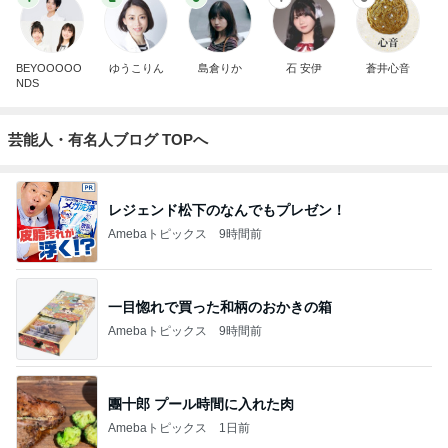
BEYOOOOO
ゆうこりん
島倉りか
石 安伊
蒼井心音
NDS
芸能人・有名人ブログ TOPへ
レジェンド松下のなんでもプレゼン！
Amebaトピックス
9時間前
一目惚れで買った和柄のおかきの箱
Amebaトピックス
9時間前
團十郎 プール時間に入れた肉
Amebaトピックス
1日前