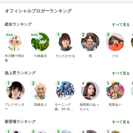
オフィシャルブロガーランキング
総合ランキング
すべて見る
1
2
3
市川團十郎白
小林麻央
だいたひかる
桃
クロ
猿
急上昇ランキング
すべて見る
1
2
3
4
5
アレクサンダ
高橋名人
モーニング
福岡産のあっ
尾形あい
ー
娘。’26 16期1
ちゃん
7期
新登場ランキング
すべて見る
1
2
3
4
5