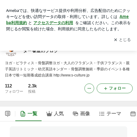
スマイルカルチャークラブ・ＳＣヨーガインストラクター養成
のブログ
アプリをダウンロードして
ブログの更新通知
を受け取りまし
開く
ょう。
スマイルカルチャークラブ・ＳＣヨーガインストラク
ター養成のブログ
ヨガ・ピラティス・骨盤調整ヨガ・大人のフラダンス・子供フラダンス・親
子英語リトミック・幼児英語キンダー・骨盤調整施術・季節のイベント各種
日本で唯一短期養成総合講座 http://www.s-culture.jp
112
2.3k
フォロー
フォロワー
投稿
一覧
人気
画像
テーマ