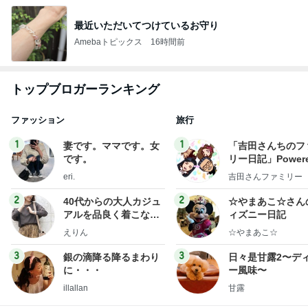
最近いただいてつけているお守り
Amebaトピックス
16時間前
トップブロガーランキング
ファッション
旅行
1
1
妻です。ママです。女
「吉田さんちのフ
です。
リー日記」Powere
y Ameba 吉田さ
eri.
吉田さんファミリー
ミリーオフィシャ
ログ
2
2
40代からの大人カジュ
☆やまあこ☆さん
アルを品良く着こなす
ィズニー日記
ファッションブログ
えりん
☆やまあこ☆
3
3
銀の滴降る降るまわり
日々是甘露2〜デ
に・・・
ー風味〜
illallan
甘露