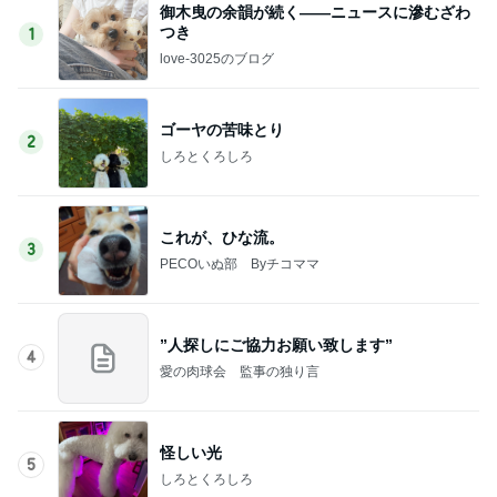
御木曳の余韻が続く――ニュースに滲むざわ
つき
1
love-3025のブログ
ゴーヤの苦味とり
2
しろとくろしろ
これが、ひな流。
3
PECOいぬ部 Byチコママ
”人探しにご協力お願い致します”
4
愛の肉球会 監事の独り言
怪しい光
5
しろとくろしろ