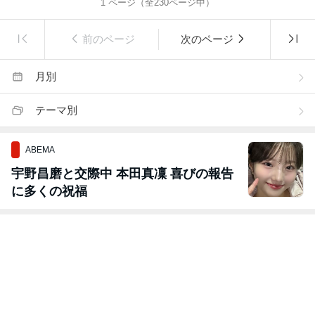
1
ページ（全
230
ページ中）
前のページ
次のページ
月別
テーマ別
ABEMA
宇野昌磨と交際中 本田真凜 喜びの報告
に多くの祝福