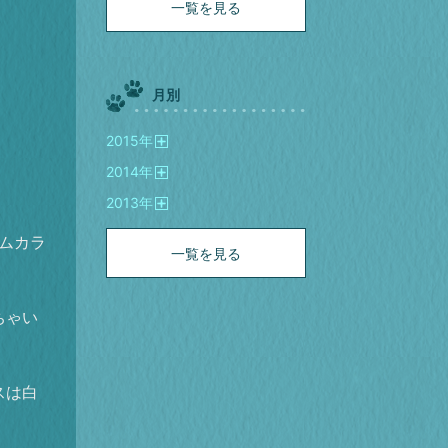
一覧を見る
月別
2015
年
開
2014
年
く
開
2013
年
く
開
く
ムカラ
一覧を見る
ちゃい
スは白