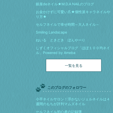
銀座deネイル★M.D.A NAiLのブログ
お金かけずに可愛い爪★個性派キャラネイルや
り方★
セルフネイルで幸せ時間～大人ネイル～
Smiling Landscape
ねいる ときどき ぼんやーり
しずくオフィシャルブログ「ほぼ１００均ネイ
ル」Powered by Ameba
一覧を見る
このブログのフォロワー
小平ネイルサロン！浮かないジェルネイルは４
週間のもちが評判マムズネイル
セルフネイル初心者の記録簿