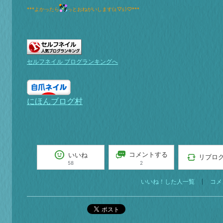
***よかったら
っとおねがいします(≧▽≦)♡***
セルフネイル ブログランキングへ
にほんブログ村
コメントする
いいね
リブロ
2
58
いいね！した人一覧
コメ
ポスト