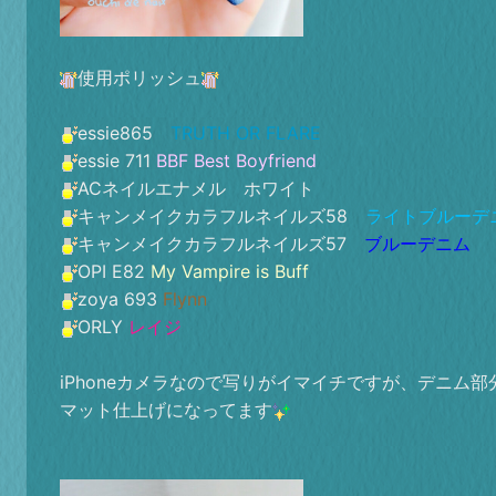
使用ポリッシュ
essie865
TRUTH OR FLARE
essie 711
BBF Best Boyfriend
ACネイルエナメル ホワイト
キャンメイクカラフルネイルズ58
ライトブルーデ
キャンメイクカラフルネイルズ57
ブルーデニム
OPI E82
My Vampire is Buff
zoya 693
Flynn
ORLY
レイジ
iPhoneカメラなので写りがイマイチですが、デニム部
マット仕上げになってます