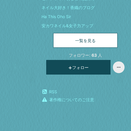
ネイル大好き！香織のブログ
Ha This Oho Sir
安カワネイル&女子力アップ
一覧を見る
フォロワー:
63
人
フォロー
RSS
著作権についてのご注意