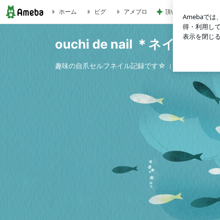
頂いた珍しいお味の
ホーム
ピグ
アメブロ
ouchi de nail ＊ネイル記録＊
ouchi de nail ＊ネイル記録
趣味の自爪セルフネイル記録です☆（ネイルポリッ