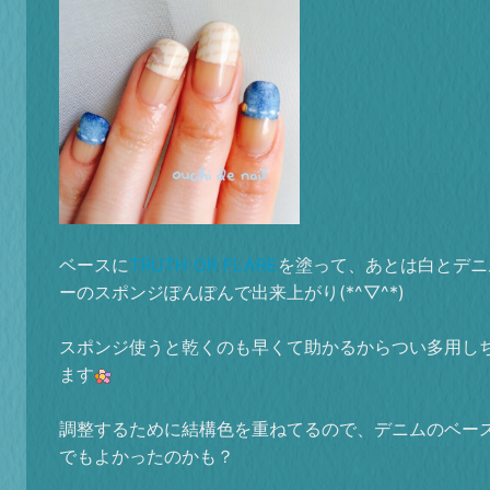
ベースに
TRUTH OR FLARE
を塗って、あとは白とデニ
ーのスポンジぽんぽんで出来上がり(*^▽^*)
スポンジ使うと乾くのも早くて助かるからつい多用し
ます
調整するために結構色を重ねてるので、デニムのベー
でもよかったのかも？