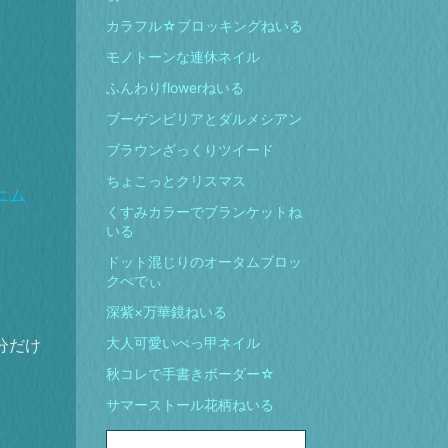
カラフル☆ブロッキングねいる
モノトーンな連休ネイル
ふんわりflowerねいる
ブーゲンビリアとダルメシアン
ブラウンざっくりツイード
ちょこっとクリスマス
ニム
くすみカラーでブランケットね
いる
ドット混じりのオータムブロッ
クぺでぃ
深紫×万華鏡ねいる
大人可愛いべっ甲ネイル
分だけ
秋コレで手書きボーダー☆
サマーストール花柄ねいる