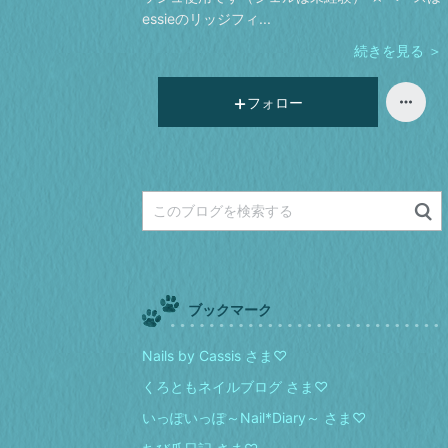
essieのリッジフィ...
続きを見る ＞
フォロー
ブックマーク
Nails by Cassis さま♡
くろともネイルブログ さま♡
いっぽいっぽ～Nail*Diary～ さま♡