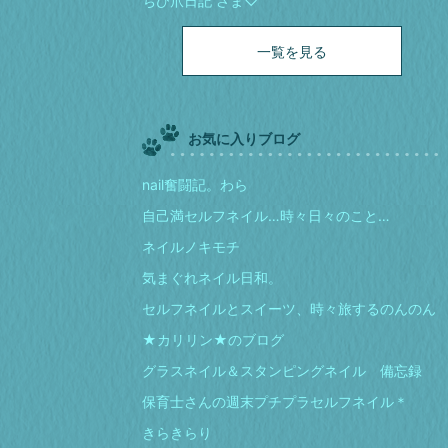
ちび爪日記 さま♡
一覧を見る
お気に入りブログ
nail奮闘記。わら
自己満セルフネイル…時々日々のこと…
ネイルノキモチ
気まぐれネイル日和。
セルフネイルとスイーツ、時々旅するのんのん
★カリリン★のブログ
グラスネイル＆スタンピングネイル 備忘録
保育士さんの週末プチプラセルフネイル＊
きらきらり