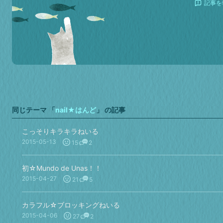
記事を
同じテーマ 「
nail★はんど
」 の記事
こっそりキラキラねいる
2015-05-13
15
2
初☆Mundo de Unas！！
2015-04-27
21
5
カラフル☆ブロッキングねいる
2015-04-06
27
2