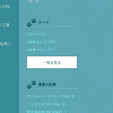
30
31
ニムね
テーマ
って保
ブログ ( 0 )
nail★はんど ( 70 )
結局こ
nail★ぺでぃ ( 7 )
一覧を見る
最新の記事
デニム×ハーフフレンチねいる
こっそりキラキラねいる
初☆Mundo de Unas！！