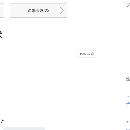
プ
運動会2023
状
性
全
子
よ
🎵