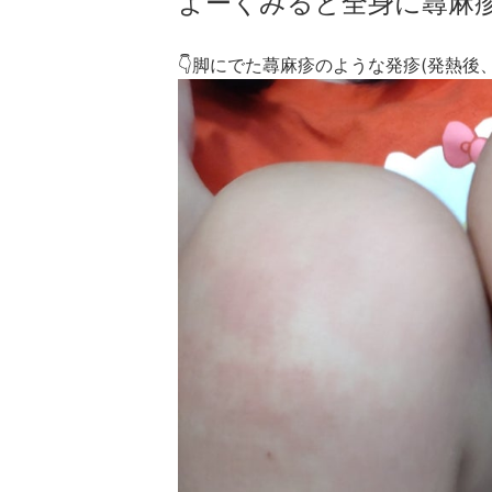
よーくみると全身に蕁麻疹の
👇脚にでた蕁麻疹のような発疹(発熱後、