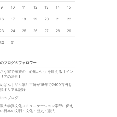
9
10
11
12
13
14
15
16
17
18
19
20
21
22
23
24
25
26
27
28
29
30
31
のブログのフォロワー
さな家で家族の「心地いい」を叶える【イン
リアの法則】
めぱん｜ザル家計主婦が15年で2400万円を
指すリアル記録
otaのブログ
教大学異文化コミュニケーション学部に伝え
い日本の文明・文化・歴史・憲法