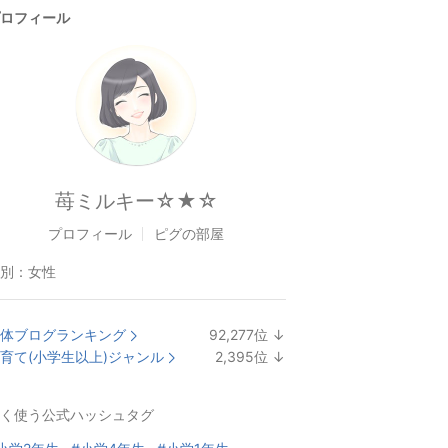
ロフィール
苺ミルキー☆★☆
プロフィール
ピグの部屋
別：
女性
体ブログランキング
92,277
位
↓
ラ
育て(小学生以上)ジャンル
2,395
位
↓
ン
ラ
キ
ン
く使う公式ハッシュタグ
ン
キ
グ
ン