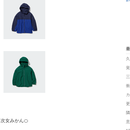
#
最
久
覚
三
衝
カ
更
隣
次女みかん🍊
意