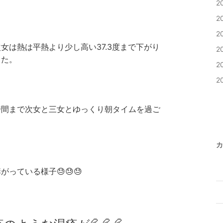
2
2
2
女は熱は平熱より少し高い37.3度まで下がり
2
した。
2
2
時間まで次女と三女とゆっくり朝タイムを過ご
カ
っている様子😓😓😓