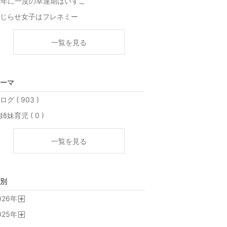
2年に一度の幸運期はいずこ
じらせ女子はフレネミー
一覧を見る
ーマ
ログ ( 903 )
姉妹育児 ( 0 )
一覧を見る
別
026
年
開
025
年
く
開