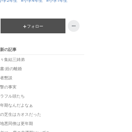
小学2年生
#小学4年生
#小学1年生
下
グ
降
下
降
フォロー
新の記事
々集結三姉弟
書:姪の離婚
者懇談
撃の事実
ラフル頭たち
年期なんだよなぁ
の芝生はカオスだった
地悪同僚は更年期