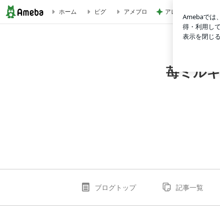
アレク またすぐ会
ホーム
ピグ
アメブロ
びっくりした次女の症状 | 苺ミルキー☆★☆アラフォー主婦
苺ミルキ
ブログトップ
記事一覧