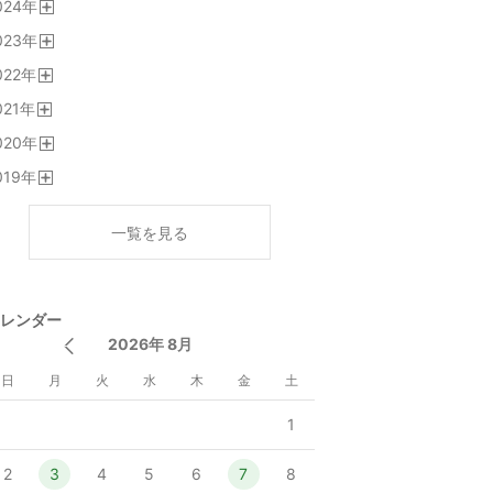
024
年
く
開
023
年
く
開
022
年
く
開
021
年
く
開
020
年
く
開
019
年
く
開
く
一覧を見る
レンダー
2026年 8月
日
月
火
水
木
金
土
1
2
3
4
5
6
7
8