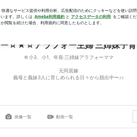
いたい妹タマラ
芸能人ブログ
人気ブログ
新規登録
ロ
 三姉妹子育てブログ
ー☆★☆アラフォー主婦 三姉妹子
☆小3、小1、年長:三姉妹アラフォーママ
元同居嫁
義母と義妹3人に苦しめられる日々から脱出中〜♪♪
画像一覧
動画一覧