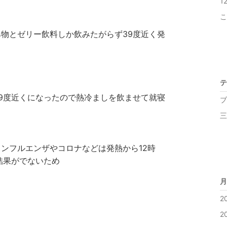
1
こ
物とゼリー飲料しか飲みたがらず39度近く発
テ
9度近くになったので熱冷ましを飲ませて就寝
ブ
三
ンフルエンザやコロナなどは発熱から12時
結果がでないため
月
2
2