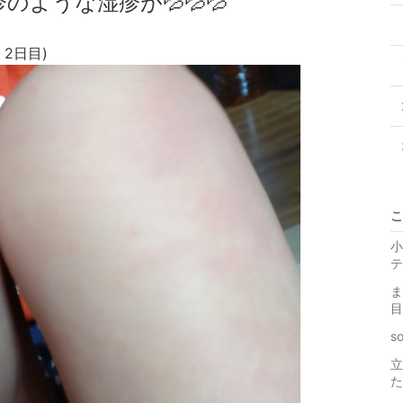
ような湿疹が💦💦💦
2日目)
こ
小
テ
ま
目
s
立
た