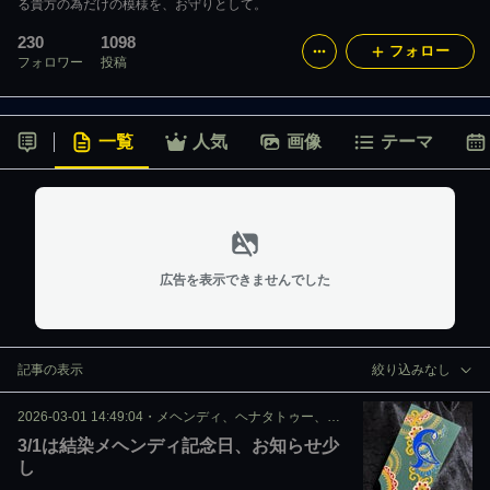
る貴方の為だけの模様を、お守りとして。
230
1098
フォロー
フォロワー
投稿
一覧
人気
画像
テーマ
広告を表示できませんでした
記事の表示
絞り込みなし
2026-03-01 14:49:04
・
メヘンディ、ヘナタトゥー、ジャグア
3/1は結染メヘンディ記念日、お知らせ少
し