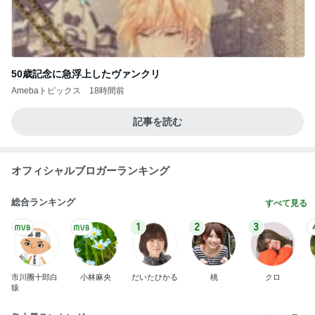
50歳記念に急浮上したヴァンクリ
Amebaトピックス
18時間前
記事を読む
オフィシャルブロガーランキング
総合ランキング
すべて見る
1
2
3
市川團十郎白
小林麻央
だいたひかる
桃
クロ
猿