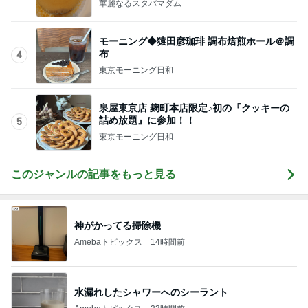
華麗なるスタバマダム
モーニング◆猿田彦珈琲 調布焙煎ホール＠調
布
4
東京モーニング日和
泉屋東京店 麹町本店限定♪初の『クッキーの
詰め放題』に参加！！
5
東京モーニング日和
このジャンルの記事をもっと見る
神がかってる掃除機
Amebaトピックス
14時間前
水漏れしたシャワーへのシーラント