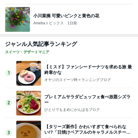
小川菜摘 可愛いピンクと黄色の花
Amebaトピックス
1日前
ジャンル人気記事ランキング
スイーツ・デザートマニア
【ミスド】ファンシードーナツを求める旅 最
終章かな
1
オヤジのスイーツ時々ランニングブログ
プレミアムサラダビュッフェ食べ放題シズラ
ー
2
ひとりでもまめにがんばるブログ
【タリーズ新作】かわいすぎて食べられな
い!?「日焼けベアフルのキャラメルスチーム
3
ケーキ」を実食