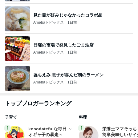
見た目が好みじゃなかったコラボ品
Amebaトピックス
1日前
日曜の市場で発見したごま油店
Amebaトピックス
1日前
堀ちえみ 息子が喜んだ朝のラーメン
Amebaトピックス
1日前
トップブロガーランキング
子育て
料理
1
1
kosodatefulな毎日 ～
栄養士ママそっち
オギャ子の暴走～
簡単美味しいサイ