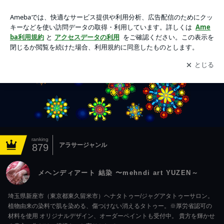
メヘンディアート 結染 〜mehndi art YUZEN～
アプリをダウンロードして
ブログの更新通知
を受け取りまし
開く
ょう。
ranking
アラサージャンル
879
メヘンディアート 結染 〜mehndi art YUZEN～
埼玉県新座市（東京都東久留米市）ヘナタトゥー/ジャグアタトゥーサロン。
植物由来の染料で肌を染める、傷つけない消えるタトゥー。※厚労省認可の
材料を使用 オリジナルデザイン、オーダーペイントも受付中。 貴方を輝かせ