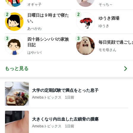
献立
オギャ子
そっち～
2
2
日曜日は９時まで寝た
ゆうき酒場
い。
ゆうき
あべかわ
3
3
四十路シンパパの家族
毎日笑顔で過ごし
日記
モモ母さん
はやパパ
もっと見る
大学の定期試験で満点をとった息子
Amebaトピックス
1日前
大きくなり内出血した左鎖骨の腫瘍
Amebaトピックス
1日前