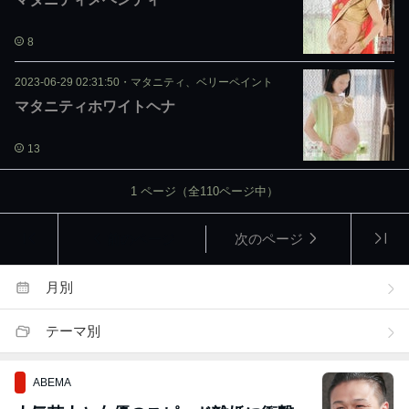
8
2023-06-29 02:31:50
・
マタニティ、ベリーペイント
マタニティホワイトヘナ
13
1
ページ（全
110
ページ中）
前のページ
次のページ
月別
テーマ別
ABEMA