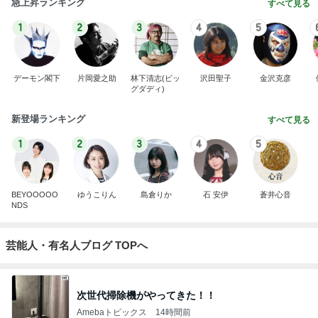
急上昇ランキング
すべて見る
1
2
3
4
5
デーモン閣下
片岡愛之助
林下清志(ビッ
沢田聖子
金沢克彦
グダディ)
新登場ランキング
すべて見る
1
2
3
4
5
BEYOOOOO
ゆうこりん
島倉りか
石 安伊
蒼井心音
NDS
芸能人・有名人ブログ TOPへ
次世代掃除機がやってきた！！
Amebaトピックス
14時間前