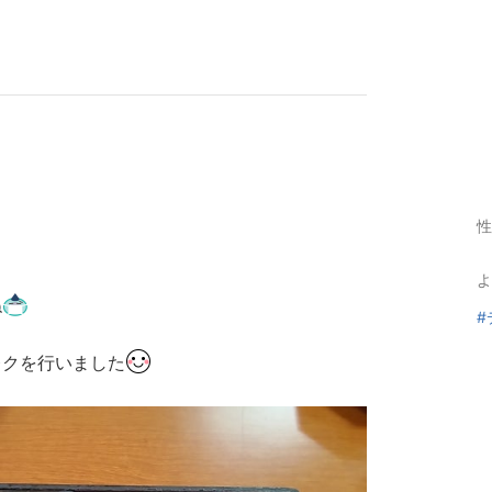
性
よ
ね
#
レクを行いました