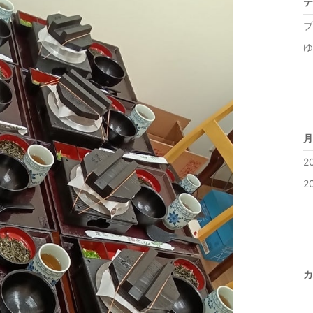
テ
ブ
ゆ
月
2
2
カ