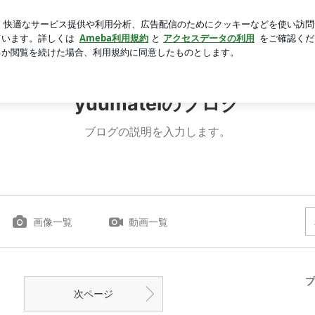
マラソンの購入品
芸能人ブログ
人気ブログ
新規登録
yuumateiのブログ
ブログの説明を入力します。
画像一覧
動画一覧
プ
次ページ