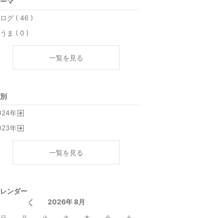
ーマ
ログ ( 46 )
うま ( 0 )
一覧を見る
別
024
年
開
023
年
く
開
く
一覧を見る
レンダー
2026年 8月
日
月
火
水
木
金
土