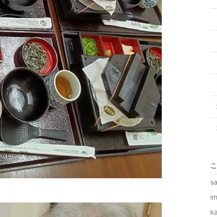
こ
s
i
k