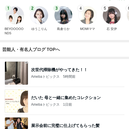
1
2
3
4
5
BEYOOOOO
ゆうこりん
島倉りか
MOMIママ
石 安伊
NDS
芸能人・有名人ブログ TOPへ
次世代掃除機がやってきた！！
Amebaトピックス
5時間前
だいた 母と一緒に集めたコレクション
Amebaトピックス
1日前
展示会前に完璧に仕上げてもらった髪