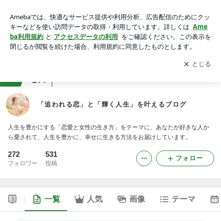
「追われる恋」と「輝く人生」を叶えるブログ
アプリをダウンロードして
ブログの更新通知
を受け取りまし
開く
ょう。
ranking
恋愛・恋活ジャンル
177
「追われる恋」と「輝く人生」を叶えるブログ
人生を豊かにする「恋愛と女性の生き方」をテーマに、あなたが好きな人か
ら愛されて、人生を豊かに、幸せに生きる方法をお届けしています。
272
531
フォロー
フォロワー
投稿
一覧
人気
画像
テーマ