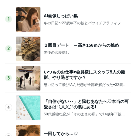
AI画像しっぱい集
1
冬の日記〜22歳年下の彼とバツイチアラフィフ
の、徒然なるままに〜
２回目デート ～高さ156ｍからの眺め
2
老後の恋愛探し
いつものお仕事♥会員様にスタッフ5人の撮
影、やり過ぎですか？
3
思い切って飛び込んだ恋が全部正解だった♥32歳差
なんて気にならなくなる恋の話。
「自信がない‥」と悩むあなたへ♡本当の可
愛さは“〇〇〇”の裏にある❗️
4
50代孤独な恋が「そのままの私」で14歳年下彼か
ら溺愛へ❤️至福の愛されコーチＲＩＥ
一回してから…♡