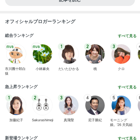
オフィシャルブロガーランキング
総合ランキング
すべて見る
1
2
3
市川團十郎白
小林麻央
だいたひかる
桃
クロ
猿
急上昇ランキング
すべて見る
1
2
3
4
5
加藤紀子
Sakurashimeji
真飛聖
尼子勝紀
モーニング
娘。'26 天気組
新登場ランキング
すべて見る