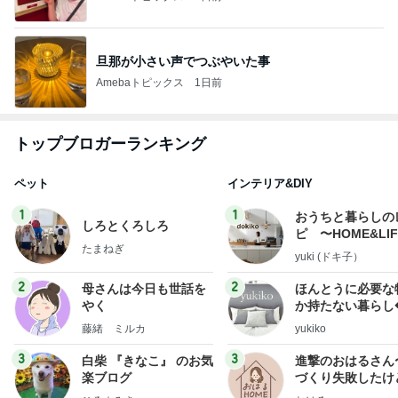
旦那が小さい声でつぶやいた事
Amebaトピックス
1日前
トップブロガーランキング
ペット
インテリア&DIY
1
1
おうちと暮らしの
しろとくろしろ
ピ 〜HOME&LI
たまねぎ
yuki (ドキ子）
2
2
母さんは今日も世話を
ほんとうに必要な
やく
か持たない暮らし
ep Life Simple
藤緒 ミルカ
yukiko
ンテリアのきろく
3
3
白柴 『きなこ』 のお気
進撃のおはるさん
楽ブログ
づくり失敗したけ
は元気です〜