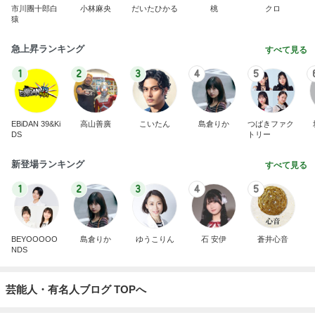
市川團十郎白
小林麻央
だいたひかる
桃
クロ
猿
急上昇ランキング
すべて見る
1
2
3
4
5
EBiDAN 39&Ki
高山善廣
こいたん
島倉りか
つばきファク
DS
トリー
新登場ランキング
すべて見る
1
2
3
4
5
BEYOOOOO
島倉りか
ゆうこりん
石 安伊
蒼井心音
NDS
芸能人・有名人ブログ TOPへ