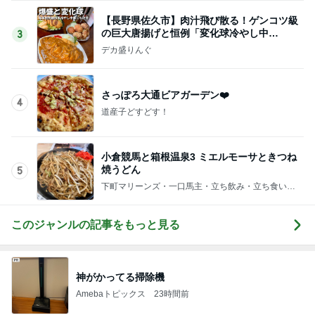
【長野県佐久市】肉汁飛び散る！ゲンコツ級
の巨大唐揚げと恒例「変化球冷やし中
3
華」！！〜李紅蘭さん〜
デカ盛りんぐ
さっぽろ大通ビアガーデン❤️
4
道産子どすどす！
小倉競馬と箱根温泉3 ミエルモーサときつね
焼うどん
5
下町マリーンズ・一口馬主・立ち飲み・立ち食いそ
ば
このジャンルの記事をもっと見る
神がかってる掃除機
Amebaトピックス
23時間前