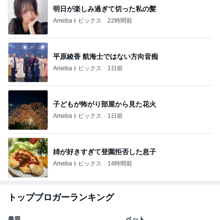
明日が楽しみ過ぎて切った私の髪
Amebaトピックス
22時間前
平原綾香 航海士ではない方向音痴
Amebaトピックス
1日前
子どもが怖がり部屋から見た花火
Amebaトピックス
1日前
姉が好きすぎて登園拒否した息子
Amebaトピックス
14時間前
トップブロガーランキング
美容
ペット