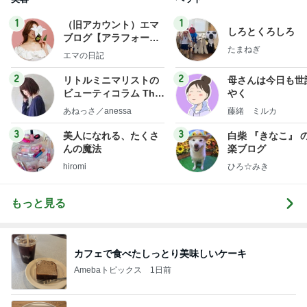
1
1
（旧アカウント）エマ
しろとくろしろ
ブログ【アラフォー会
たまねぎ
社売却セカンドライ
エマの日記
フ】
2
2
リトルミニマリストの
母さんは今日も世
ビューティコラム The
やく
little minimalist's bea
あねっさ／anessa
藤緒 ミルカ
uty colum
3
3
美人になれる、たくさ
白柴 『きなこ』 
んの魔法
楽ブログ
hiromi
ひろ☆みき
もっと見る
カフェで食べたしっとり美味しいケーキ
Amebaトピックス
1日前