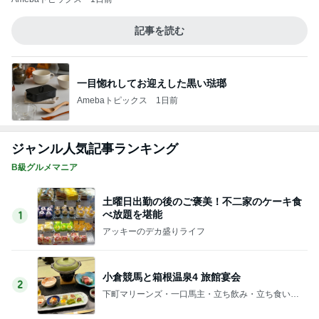
記事を読む
一目惚れしてお迎えした黒い琺瑯
Amebaトピックス
1日前
ジャンル人気記事ランキング
B級グルメマニア
土曜日出勤の後のご褒美！不二家のケーキ食
べ放題を堪能
1
アッキーのデカ盛りライフ
小倉競馬と箱根温泉4 旅館宴会
2
下町マリーンズ・一口馬主・立ち飲み・立ち食いそ
ば