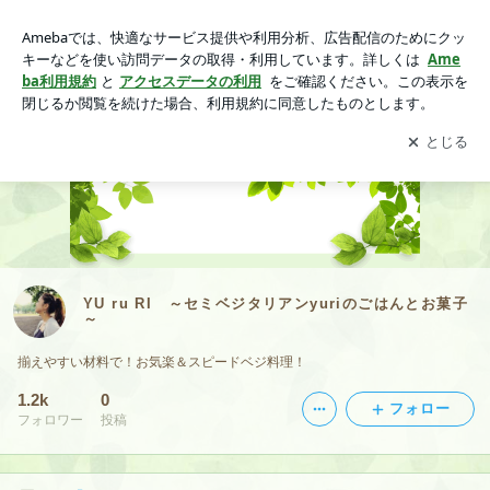
YU ru RI ～セミベジタリアンyuriのごはんとお菓子～
アプリをダウンロードして
ブログの更新通知
を受け取りまし
開く
ょう。
YU ru RI ～セミベジタリアンyuriのごはんとお菓子
～
揃えやすい材料で！お気楽＆スピードベジ料理！
1.2k
0
フォロー
フォロワー
投稿