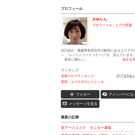
プロフィール
さゆりん
プロフィール
｜
ピグの部屋
自己紹介：愛媛県新居浜市の駅前にあるエステサ
ン ”ユンリトリードコテージ”を 営んでいます
美容に携わっ...
続きを
ランキング
317,658
全体ブログランキング
位
美容・エステサロンジャンル
フォロー
アメンバーにな
メッセージを送る
最新の記事
美アースエステ モニター募集