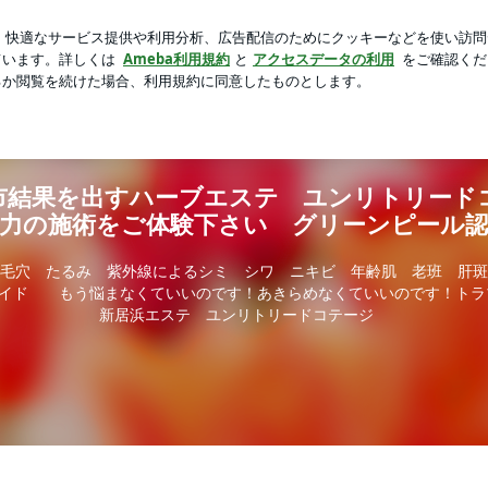
楽しめるピアス
芸能人ブログ
人気ブログ
新規登録
ージ 卓越した技術力の施術をご体験下さい グリーンピール
市結果を出すハーブエステ ユンリトリード
力の施術をご体験下さい グリーンピール
毛穴 たるみ 紫外線によるシミ シワ ニキビ 年齢肌 老班 肝斑
イド もう悩まなくていいのです！あきらめなくていいのです！トラ
新居浜エステ ユンリトリードコテージ