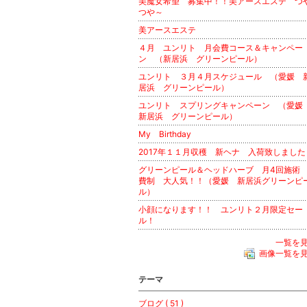
美魔女希望 募集中！！美アースエステ つ
つや～
美アースエステ
４月 ユンリト 月会費コース＆キャンペー
ン （新居浜 グリーンピール）
ユンリト ３月４月スケジュール （愛媛 
居浜 グリーンピール）
ユンリト スプリングキャンペーン （愛
新居浜 グリーンピール）
My Birthday
2017年１１月収穫 新ヘナ 入荷致しました
グリーンピール＆ヘッドハーブ 月4回施術
費制 大人気！！（愛媛 新居浜グリーンピ
ル）
小顔になります！！ ユンリト２月限定セー
ル！
一覧を
画像一覧を
テーマ
ブログ ( 51 )