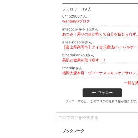
フォロワー:
19
人
64152966さん
wantonのブログ
imacoco-h-l-labさん
あつみ｜周りの目が怖くて自分を信じられず動けない私から、「心から望む人生を生
ailes-nozomiさん
【富山県高岡市
bihadakenkouさん
美肌と健康を取り戻す！！
tmaririnさん
福岡大濠本店 ヴィーナススキンケアサロン ハイフ 
一覧を
フォロー
フォローすると、このブログの更新情報が届きます
ブックマーク