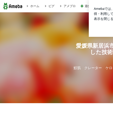
ホーム
ピグ
アメブロ
遊び心がある大人も
愛媛県新居浜市結果を出すハーブエステ ユンリトリードコテ
愛媛県新居浜
した技術
鮫肌 クレーター ケロ