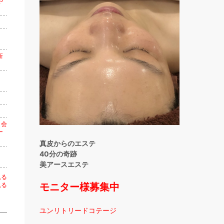
や
新
媛
 会
ー
真皮からのエステ
40分の奇跡
美アースエステ
見る
モニター様募集中
見る
ユンリトリードコテージ