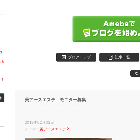
ロ
。
ブログトップ
記事一覧
見る
次
↑
ラ
ン
キ
ン
る
美アースエステ モニター募集
グ
上
昇
2019年02月02日
テーマ：
美アースエステ