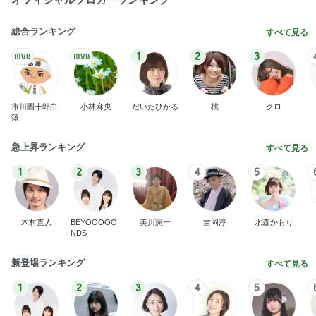
総合ランキング
すべて見る
1
2
3
市川團十郎白
小林麻央
だいたひかる
桃
クロ
猿
急上昇ランキング
すべて見る
1
2
3
4
5
木村直人
BEYOOOOO
美川憲一
吉岡淳
水森かおり
NDS
新登場ランキング
すべて見る
1
2
3
4
5