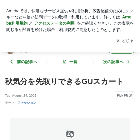
秋気分を先取りできるGUスカート | Umy's プチプラmixで大人
のキレイめファッション
アプリをダウンロードして
ブログの更新通知
を受け取りまし
開く
ょう。
Umy's プチプラmixで大人のキレイめファッ
フォロー
ション
前の記事へ
一覧
次の記事へ
秋気分を先取りできるGUスカート
Tue, August 24, 2021
テーマ：
ファッション