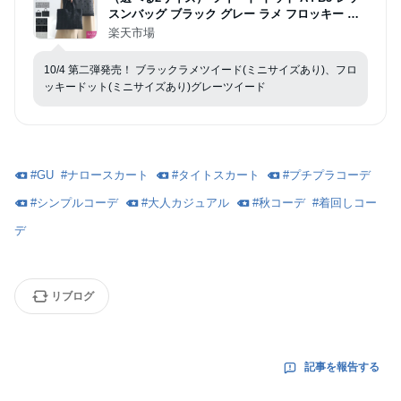
スンバッグ ブラック グレー ラメ フロッキー 大
人 学校 授業参観 説明会 通勤 バッグ 結婚式 二次
楽天市場
会 オケージョン サブバッグ
10/4 第二弾発売！ ブラックラメツイード(ミニサイズあり)、フロ
ッキードット(ミニサイズあり)グレーツイード
#
GU
#
ナロースカート
#
タイトスカート
#
プチプラコーデ
#
シンプルコーデ
#
大人カジュアル
#
秋コーデ
#
着回しコー
デ
リブログ
記事を報告する