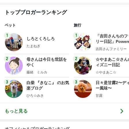
トップブロガーランキング
ペット
旅行
1
1
「吉田さんちのフ
しろとくろしろ
リー日記」Powere
たまねぎ
y Ameba 吉田さ
吉田さんファミリー
ミリーオフィシャ
ログ
2
2
母さんは今日も世話を
☆やまあこ☆さん
やく
ィズニー日記
藤緒 ミルカ
☆やまあこ☆
3
3
白柴 『きなこ』 のお気
日々是甘露2〜デ
楽ブログ
ー風味〜
ひろ☆みき
甘露
もっと見る
オフィシャルブロガーランキング