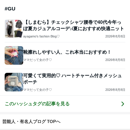
#
GU
【しまむら】チェックシャツ腰巻で40代今年っ
ぽ夏カジュアルコーデ♪/夏におすすめ快適ニット
ayagamo's fashion Blog♡
2026年8月8日
靴擦れしやすい人、これ本当におすすめ！
ママだって女の子♡
2026年8月8日
可愛くて実用的♡ ハートチャーム付きメッシュ
ポーチ
ママだって女の子♡
2026年8月8日
このハッシュタグの記事を見る
芸能人・有名人ブログ TOPへ