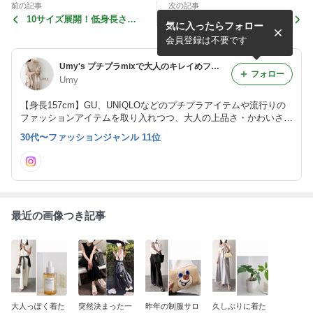
前の記事
次の記事
10サイズ展開！低身長さん
見つけて即ポチッとしたトレ
気に入ったらフォロー
も高身長さんも嬉しいテーパ
ンドのトップス
ードパンツ
会員登録は不要です
Umy's プチプラmixで大人のキレイめファッション
フォロー
Umy
【身長157cm】GU、UNIQLOなどのプチプラアイテムや流行りの
ファッションアイテムを取り入れつつ、大人の上品さ・かわいさを
忘れないコーデ投稿しています◡̈
30代〜ファッションジャンル 11位
最近の画像つき記事
大人っぽく着た
突然決まった一
昨年の制服サロ
久しぶりに着た