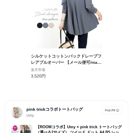
シルケットコットンバックドレープフ
レアプルオーバー 【メール便可/ma1.
5】 カットソー 長袖 ドレープ ボート
楽天市場
ネック レイヤード 重ね着 ストレッチ
3,520円
楽 シルケットコットン 秋 冬 シルケ
ットコットン
pink trickコラボトートバッグ
Umy
【ROOMコラボ】Umy × pink trick トートバッグ
（選べる2サイズ） ツイード ドット A4 B5 レッ