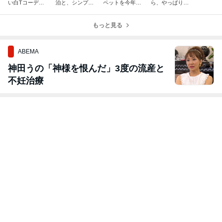
い白Tコーデ
泊と、シンプル
ペットを今年も/
ら、やっぱり可
と、夏の肌に足
モノトーンコー
やっと手に入っ
愛かった！/お部
した美容液
デ
た人気のフェイ
屋にグリーン
もっと見る
ラー
ABEMA
神田うの「神様を恨んだ」3度の流産と
不妊治療