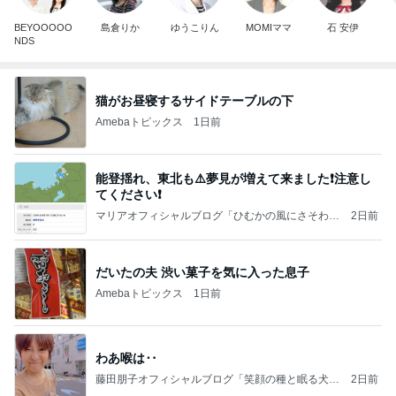
BEYOOOOO
島倉りか
ゆうこりん
MOMIママ
石 安伊
NDS
猫がお昼寝するサイドテーブルの下
Amebaトピックス
1日前
能登揺れ、東北も⚠️夢見が増えて来ました❗️注意し
てください❗️
マリアオフィシャルブログ「ひむかの風にさそわれ
2日前
て」Powered by Ameba
だいたの夫 渋い菓子を気に入った息子
Amebaトピックス
1日前
わあ喉は‥
藤田朋子オフィシャルブログ「笑顔の種と眠る犬」
2日前
Powered by Ameba