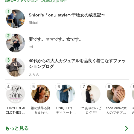
30代〜ファッション
14,862人参加中
1
Shiori's「on」style〜干物女の成長記〜
Shiori
2
妻です。ママです。女です。
eri.
3
40代からの大人カジュアルを品良く着こなすファッ
ションブログ
えりん
4
5
6
7
8
TOKYO REAL
銀の滴降る降
UNIQLOコー
*** あやのハピ
coco-eririko大
CLOTHES 大
るまわり
ディネート日
ログ ***
人のプチプラ
人世代のリア
に・・・
記
mixコーデ
ハ
ルクローズ
♪
もっと見る