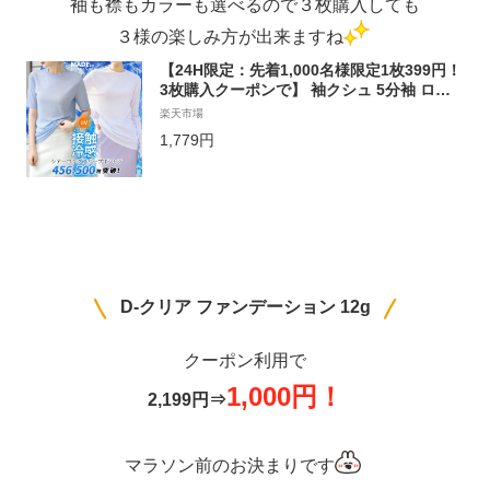
袖も襟もカラーも選べるので３枚購入しても
３様の楽しみ方が出来ますね
【24H限定：先着1,000名様限定1枚399円！
3枚購入クーポンで】 袖クシュ 5分袖 ロンT
レイヤード シアー トップス tシャツ 長袖 半
楽天市場
袖 重ね着 シアートップス Uネック インナー
1,779円
白 無地 クルーネック 体型カバー【 シアー
ロングスリーブTシャツ 】シースルー UV 紫
外線
D-クリア ファンデーション 12g
クーポン利用で
1,000円！
2,199円⇒
マラソン前のお決まりです