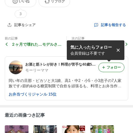
いいね
リブログ
3
記事を報告する
記事をシェア
前の記事
次の記事
２ヶ月で壊れた…モデルさん
お得！楽天 令和5年産【6月
気に入ったらフォロー
は笑顔の練習！今日のお弁
精米】福島県産 コシヒカリ
当・昨日の晩ごはん♪
白米 10kg4,399円♪
会員登録は不要です
お酒と筋トレが好き！料理が苦手な40歳5児ママ主婦のブログ♪リビング集合〜！！
フォロー
モーリーママ
​​​同い年の旦那・ピカソと大1娘、高1・中2・小5・小3息子の7人家
族です♪節約&ゆる糖質制限で自炊を頑張るも、料理とお弁当作り
はいつまでも気が乗らない(笑)153cm・45kg。週4・4時間だけ無人
お弁当づくりジャンル 15位
フィットネスジムスタッフとして働きながら筋トレに励む、5児マ
マの日常です♪
最近の画像つき記事