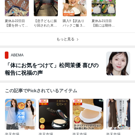
夏休み22日目
【息子どもに振
購入!!【訳あり
夏休み21日目
【愛を持って次
り回された木曜
パックご飯 300
【親には期待す
男を追い出しま
日と、秒速おに
g×24食】2,400
るもんじゃない
した】
きりメーカ
円♪
よ。と、箱入り
ー。】3日分の
もっと見る
四男w】
晩ごはん♪
ABEMA
「体にお気をつけて」松岡茉優 喜びの
報告に祝福の声
この記事でPickされているアイテム
楽天市場
楽天市場
楽天市場
楽天市場