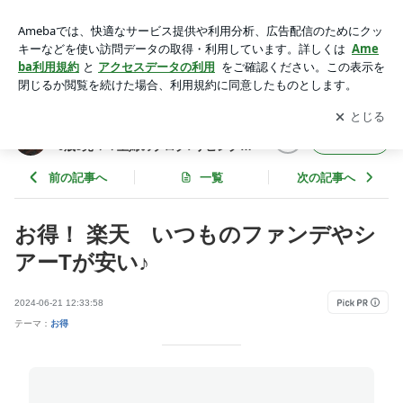
お得！ 楽天 いつものファンデやシアーTが安い♪ | お酒と筋
トレが好き！料理が苦手な40歳5児ママ主婦のブログ♪リビン
アプリをダウンロードして
ブログの更新通知
を受け取りまし
開く
グ集合〜！！
ょう。
お酒と筋トレが好き！料理が苦手な4
フォロー
0歳5児ママ主婦のブログ♪リビング集
合〜！！
前の記事へ
一覧
次の記事へ
お得！ 楽天 いつものファンデやシ
アーTが安い♪
2024-06-21 12:33:58
テーマ：
お得