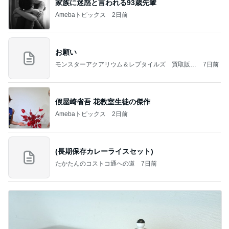
家族に迷惑と言われる93歳先輩
Amebaトピックス
2日前
お願い
モンスターアクアリウム＆レプタイルズ 買取販売
7日前
情報
假屋崎省吾 花教室生徒の傑作
Amebaトピックス
2日前
(長期保存カレーライスセット)
たかたんのコストコ通への道
7日前