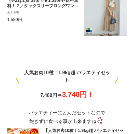
＼6/22(土)9:59まで★1,590円×送料無
料！？／タックスリーブロングワンピ
ース ☆ ワンピース ロング ノースリー
楽天市場
ブ ノースリ レーヨン混 ふんわり 上品
1,590円
レディース 夏 ピエロ 【Pierrot】 ko
n3135
人気お肉10種！1.9kg超 バラエティセッ
ト
3,740円！
7,480円⇒
バラエティーにとんだセットなので
飽きずに食べる事が出来ますね
【人気お肉10種！1.9kg超 バラエティセッ