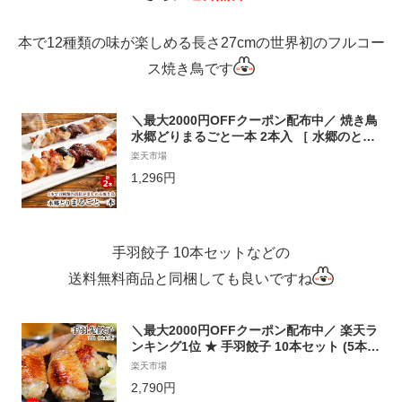
本で12種類の味が楽しめる長さ27cmの世界初のフルコー
ス焼き鳥です
＼最大2000円OFFクーポン配布中／ 焼き鳥
水郷どりまるごと一本 2本入 ［ 水郷のとり
やさん 鶏肉 国産 お取り寄せグルメ テレビ
楽天市場
話題 やきとり おつまみ 皮 軟骨 もも 手羽先
1,296円
砂肝 ぼんじり 1羽まるごと串 まるごと1本
世界初 フルコース焼き鳥 調理済み ］
手羽餃子 10本セットなどの
送料無料商品と同梱しても良いですね
＼最大2000円OFFクーポン配布中／ 楽天ラ
ンキング1位 ★ 手羽餃子 10本セット (5本入
×2袋) ［ おつまみ お取り寄せグルメ 手羽先
楽天市場
餃子 お試し 鶏肉 国産 バーベキュー BBQ
2,790円
ご飯のおかず 簡単調理 ギフト プレゼント