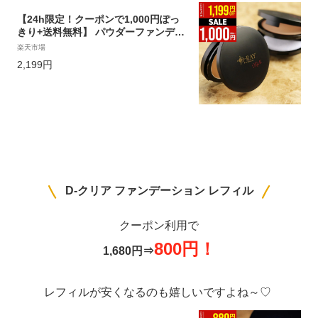
【24h限定！クーポンで1,000円ぽっ
きり+送料無料】 パウダーファンデー
ション カバー力 韓国コスメ マスク
楽天市場
【D-クリア ファンデーション 12g】
2,199円
ミネラル プチプラ ファンデ 毛穴 崩れ
ない 50代 40代 30代 乾燥肌 ナチュラ
ル オークル よれない 送料無料 ディー
レイ
D-クリア ファンデーション レフィル
クーポン利用で
800円！
1,680円⇒
レフィルが安くなるのも嬉しいですよね～♡