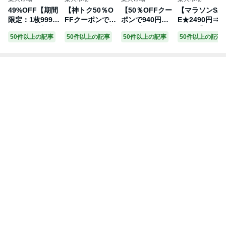
49%OFF【期間
【神トク50％O
【50％OFFクー
【マラソンSA
限定：1枚999
FFクーポンで1,
ポンで940円★
E★2490円⇒1
円！3枚購入&ク
200円★8/11(火)
8/12(水)9:59ま
90円！】選べ
50件以上の記事
50件以上の記事
50件以上の記事
50件以上の記事
ーポン利用で】
1:59まで】 ファ
で】 ファンデー
タックスリー
【年間ランキン
ンデーション カ
ション カバー力
ロングワンピ
グ7位】 ロンT
バー力 崩れにく
崩れにくい パウ
ス ☆ ワンピー
レイヤード シア
い パウダー【D-
ダー 韓国コスメ
ス ロング ノー
ー トップス tシ
クリア ファンデ
ミネラル 【D-ク
スリーブ クル
ャツ 長袖 ハイ
ーション 12g】
リア ファンデー
ネック Vネッ
ネック クルーネ
毛穴レス 陶器肌
ション レフィル
上品 夏 レディ
ック ボートネッ
フィルター肌 敏
】 ファンデ 毛
ース 体型カバ
ク サイドスリッ
感肌 混合肌 イ
穴 40代 50代 ナ
ゆったりシル
ト 重ね着 イン
ンナードライ 韓
チュラル オーク
ット Aライン
ナー【シアーロ
国コスメ ミネラ
ル 送料無料 デ
ンピース マタ
ングスリーブT
ル 60代 プレゼ
ィーレイ
ティ対応 夏 ピ
シャツ】シース
ント プチプラ d
エロ 【Pierro
ルー UV 紫外線
-ray
t】 送料無料
元祖冷感coolify