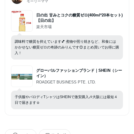
モーリーママ
日の出 甘みとコクの糖質ゼロ(400ml*20本セット)
【日の出】
楽天市場
調味料で糖質を抑えています💕 煮物や照り焼きなど、和食には
かかせない糖質ゼロの奇跡のみりんです😊まとめ買いでお得に購
入！
グローバルファッションブランド｜SHEIN（シー
イン）
ROADGET BUSINESS PTE. LTD.
子供服やパロディTシャツはSHEINで激安購入🎶大阪には最短４
日で届きます☺️