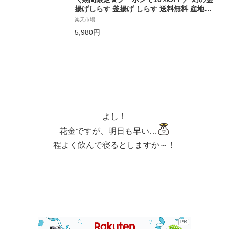
揚げしらす 釜揚げ しらす 送料無料 産地直
送 瀬戸内海産 鮮度抜群 釜揚げしらす ちり
楽天市場
めんじゃこ ちりめん しらす丼 ご飯のお供
5,980円
お取り寄せ 厳選素材 ギフト 無添加 無着色
塩分控えめ 酒の肴 小魚 瀬戸内産 小分け じ
ゃこ丸海産
よし！
花金ですが、明日も早い…
程よく飲んで寝るとしますか～！
PR