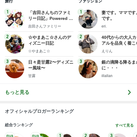
旅行
ファッション
1
1
「吉田さんちのファミ
妻です。ママです
リー日記」Powered b
です。
y Ameba 吉田さんファ
吉田さんファミリー
eri.
ミリーオフィシャルブ
ログ
2
2
☆やまあこ☆さんのデ
40代からの大人
ィズニー日記
アルを品良く着こ
ファッションブロ
☆やまあこ☆
えりん
3
3
日々是甘露2〜ディズニ
銀の滴降る降るま
ー風味〜
に・・・
甘露
illallan
もっと見る
オフィシャルブロガーランキング
総合ランキング
すべて見る
1
2
3