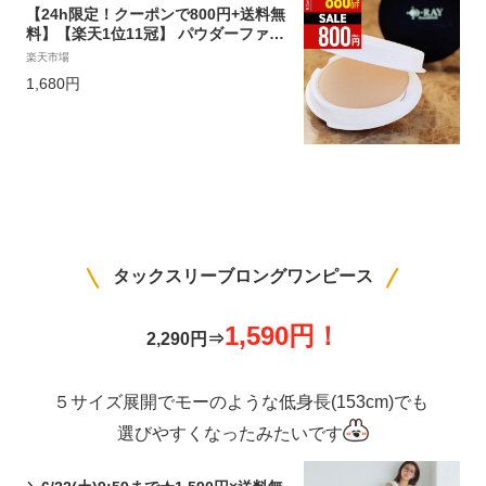
【24h限定！クーポンで800円+送料無
料】【楽天1位11冠】 パウダーファン
デーション カバー力 韓国 コスメ ミネ
楽天市場
ラル 【D-クリア ファンデーション レ
1,680円
フィル 】プチプラ ファンデ 毛穴 崩れ
ない 50代 40代 乾燥 ナチュラル オー
クル よれない 送料無料 ディーレイ
タックスリーブロングワンピース
1,590円！
2,290円⇒
５サイズ展開でモーのような低身長(153cm)でも
選びやすくなったみたいです