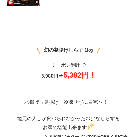
にんにく不使用 人気餃子ランキング1位 ］
※冷凍限定
幻の釜揚げしらす 1kg
クーポン利用で
5,382円！
5,980円⇒
水揚げ→釜揚げ→冷凍せずに自宅へ！！
地元の人しか食べられなかった希少なしらすを
お家で堪能出来ます
＼期間限定★クーポンで10%OFF／ 幻の釜