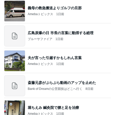
義母の救急搬送よりゴルフの旦那
Amebaトピックス
1日前
広島原爆の日 市長の言葉に動揺する総理
ブルーサファイア
1日前
夫が言った引越すかもしれん言葉
Amebaトピックス
1日前
斎藤元彦がぶらぶら動画のアップを止めた
Bank of Dreamの公営競技はどこへ行く
8日前
堀ちえみ 鍼灸院で腰と足を治療
Amebaトピックス
1日前