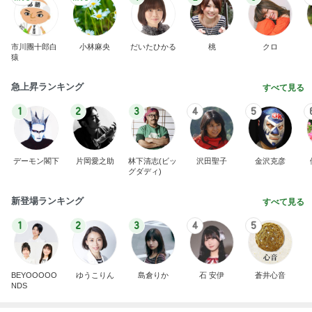
市川團十郎白
小林麻央
だいたひかる
桃
クロ
猿
急上昇ランキング
すべて見る
1
2
3
4
5
デーモン閣下
片岡愛之助
林下清志(ビッ
沢田聖子
金沢克彦
グダディ)
新登場ランキング
すべて見る
1
2
3
4
5
BEYOOOOO
ゆうこりん
島倉りか
石 安伊
蒼井心音
NDS