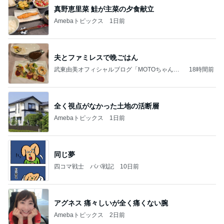
真野恵里菜 鮭が主菜の夕食献立
Amebaトピックス
1日前
夫とファミレスで晩ごはん
武東由美オフィシャルブログ「MOTOちゃんと
18時間前
のはっぴぃな毎日」Powered by Ameba
全く視点がなかった土地の活断層
Amebaトピックス
1日前
同じ夢
四コマ戦士 パパ戦記
10日前
アグネス 痛々しいが全く痛くない腕
Amebaトピックス
2日前