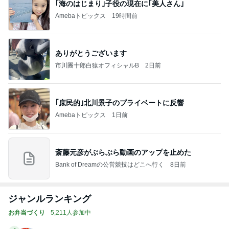
｢海のはじまり｣子役の現在に｢美人さん｣
Amebaトピックス
19時間前
ありがとうございます
市川團十郎白猿オフィシャルB
2日前
｢庶民的｣北川景子のプライベートに反響
Amebaトピックス
1日前
斎藤元彦がぶらぶら動画のアップを止めた
Bank of Dreamの公営競技はどこへ行く
8日前
ジャンルランキング
お弁当づくり
5,211人参加中