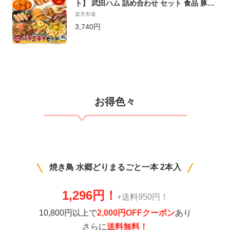
ト】 武田ハム 詰め合わせ セット 食品 豚肉
豚バラ チャーシュー 角煮 味噌漬け 生姜焼
楽天市場
き 牛カルビ 牛ハラミ フランク 肉 惣菜 お中
3,740円
元 御中元
お得色々
焼き鳥 水郷どりまるごと一本 2本入
1,296円！
+送料950円！
10,800円以上で
2,000円OFFクーポン
あり
さらに
送料無料！