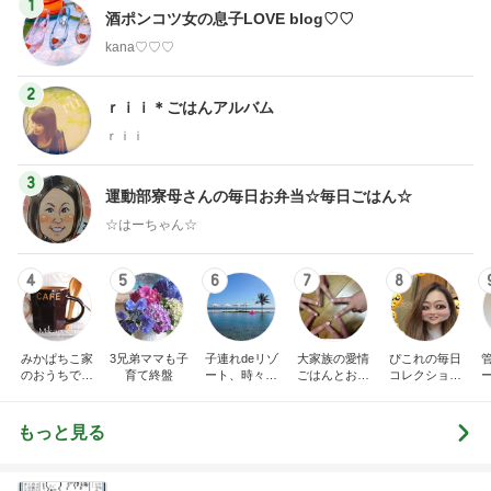
1
酒ポンコツ女の息子LOVE blog♡♡
kana♡♡♡
2
ｒｉｉ＊ごはんアルバム
ｒｉｉ
3
運動部寮母さんの毎日お弁当☆毎日ごはん☆
☆はーちゃん☆
4
5
6
7
8
みかぱちこ家
3兄弟ママも子
子連れdeリゾ
大家族の愛情
ぴこれの毎日
のおうちでご
育て終盤
ート、時々キ
ごはんとお弁
コレクション
はん
ャラ弁
当❤︎
♬.*ﾟ
もっと見る