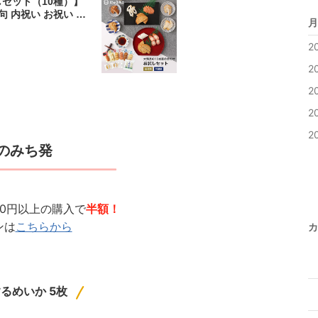
しセット（10種）】
句 内祝い お祝い お
月
 敬老の日 おつまみ
2
2
2
2
2
のみち発
500円以上の購入で
半額！
ンは
こちらから
カ
るめいか 5枚