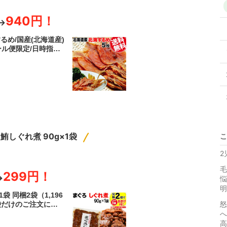
940円！
円→
るめ/国産(北海道産)
ール便限定/日時指定
けですので,到着迄大
鮪しぐれ煮 90g×1袋
こ
2
毛
299円！
→
悩
明
袋 同梱2袋（1,196
怒
袋だけのご注文にお
送料無料 佃煮 ポイ
へ
ポッキリ
高