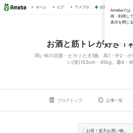
台風に備え常備する
ホーム
ピグ
アメブロ
お得！楽天お買い物マラソン 開始２時間美味しいものセール！
お酒と筋トレが好き！料
​​​同い年の旦那・ピカソと大1娘、高1・中
い(笑)153cm・45kg。
ブログトップ
記事一覧
お得！楽天お買い物マラソン 開始２時間雑貨・コスメセール！