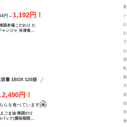
夏
1,192円！
ト
384円→
お
【韓国本場こだわり た
凍チャンジャ 冷凍食品
お
み ご飯のお供 ご飯
食品 公式 韓国料理
子
タラチャンジャ デサン
お
楽
私
家
容量 1BOX 120袋
大
2,490円！
友
→
自
ちらを食べています
辛
 えごま油 韓国のり
り×6パック)賞味期限：
食
国海苔 韓国食品 高級