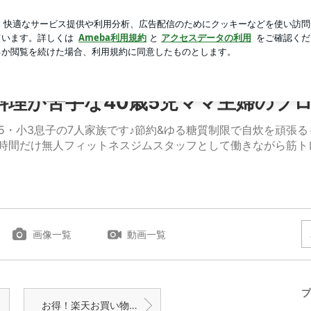
アップルパイ
芸能人ブログ
人気ブログ
新規登録
ロ
 | お酒と筋トレが好き！料理が苦手な40歳5児ママ主婦のブ
理が苦手な40歳5児ママ主婦のブ
2・小5・小3息子の7人家族です♪節約&ゆる糖質制限で自炊を頑
週4・4時間だけ無人フィットネスジムスタッフとして働きながら筋
画像一覧
動画一覧
プ
お得！楽天お買い物マラソン 開始２時間スイーツセール！