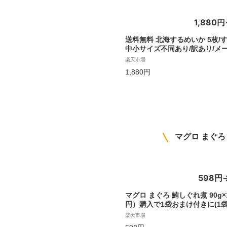
1,880
送料無料 北海するめいか 5枚/す
中小サイズ不同あり/訳あり/メ
不可【その後メール便でのお届
楽天市場
変お待ち頂きます】
1,880円
マグロ まぐろ 
598円
マグロ まぐろ 鮪しぐれ煮 90g×1
円）購入で1袋おまけ付きに(1
まけは付きません)メール便限定
楽天市場
ント消化 に！598円 送料無料 