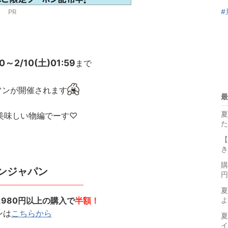
#
PR
0～2/10(土)01:59
まで
ソンが開催されます
最
夏
美味しい物編でーす♡
た
【
き
購
ンジャパン
円
夏
,980円以上の購入で
半額！
よ
ンは
こちらから
夏
イ