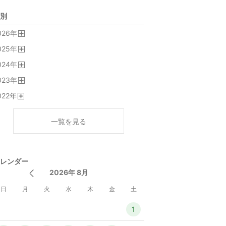
別
026
年
開
025
年
く
開
024
年
く
開
023
年
く
開
022
年
く
開
く
一覧を見る
レンダー
2026年 8月
日
月
火
水
木
金
土
1