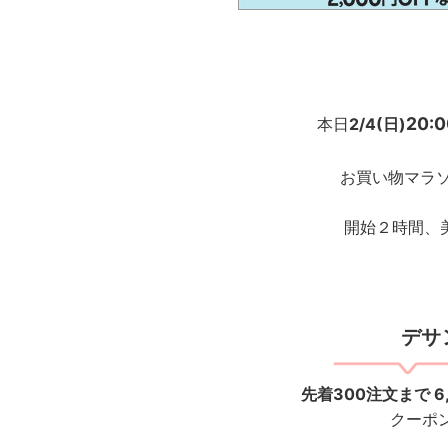
20:0
本日
2/4(日)
お買い物マラ
開始２時間、
デサ
先着300注文まで 6
クーポ