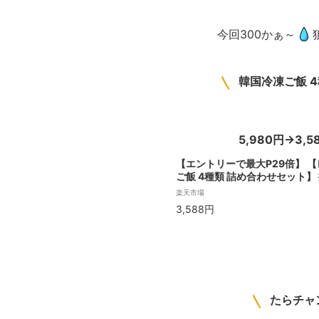
今回300かぁ～
韓国冷凍ご飯 
5,980円→3,5
【エントリーで最大P29倍】 
ご飯 4種類 詰め合わせセット】
オリジナルキンパ2個 / 牛プルコ
楽天市場
チダッカルビ キンパ2個 / キ
3,588円
無料 韓国食品 冷凍食品 冷凍惣菜
サンジャパン
たらチャン