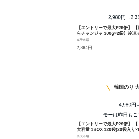
2,980円→2,
【エントリーで最大P29倍】 
らチャンジャ 300g×2袋】冷
おつまみ 珍味 大象 公式 おつま
楽天市場
のおとも 韓国キムチ 宗家 韓国
2,384円
O'Food 大象 鱈チャンジャ 
ジャパン
韓国のり 大
4,980円
モーは昨日もこ
【エントリーで最大P29倍】 【
大容量 1BOX 120袋(20袋入
2024年03月13日】大容量 韓
楽天市場