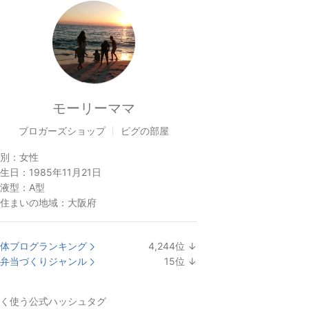
モーリーママ
ブロガーズショップ
ピグの部屋
別：
女性
生日：
1985年11月21日
液型：
A型
住まいの地域：
大阪府
体ブログランキング
4,244
位
↓
ラ
弁当づくりジャンル
15
位
↓
ン
ラ
キ
ン
く使う公式ハッシュタグ
ン
キ