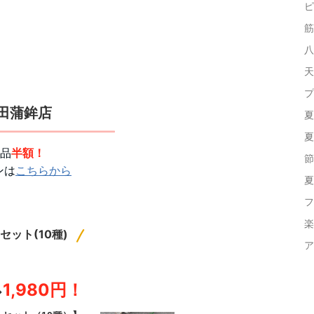
 海苔 味付けのり ギ
ピ
筋
八
天
プ
田蒲鉾店
夏
夏
品
半額！
節
ンは
こちらから
夏
フ
楽
セット(10種)
ア
1,980円！
→