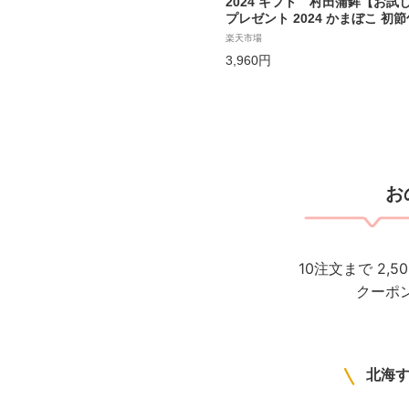
2024 ギフト 村田蒲鉾【お試
プレゼント 2024 かまぼこ 初節
返し 蒲鉾 母の日 父の日 お中元
楽天市場
惣菜 さつま揚げ
3,960円
お
10注文まで 2,
クーポ
北海す