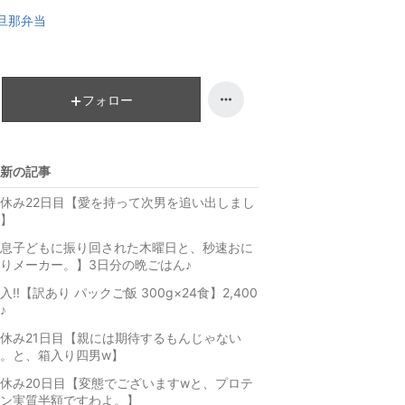
グ
ン
旦那弁当
下
グ
降
下
降
フォロー
新の記事
休み22日目【愛を持って次男を追い出しまし
】
息子どもに振り回された木曜日と、秒速おに
りメーカー。】3日分の晩ごはん♪
入!!【訳あり パックご飯 300g×24食】2,400
♪
休み21日目【親には期待するもんじゃない
。と、箱入り四男w】
休み20日目【変態でございますwと、プロテ
ン実質半額ですわよ。】