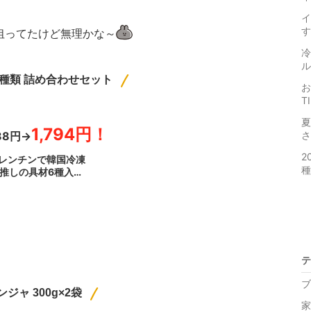
イ
す
狙ってたけど無理かな～
冷
ル
4種類 詰め合わせセット
お
T
夏
1,794円！
88円→
さ
2
【レンチンで韓国冷凍
種
 推しの具材6種入り
ギキンパ2個 / キム
ムチポックンパ2個送料
 メガ盛り 大盛り デ
テ
ブ
ジャ 300g×2袋
家