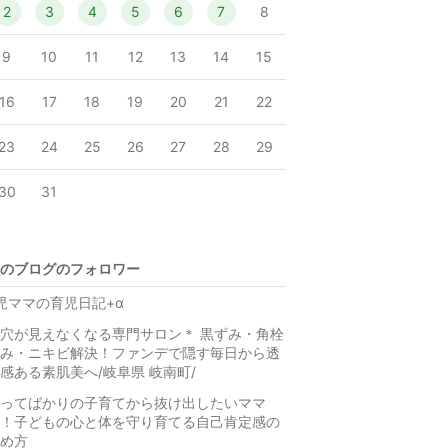
2
3
4
5
6
7
8
9
10
11
12
13
14
15
16
17
18
19
20
21
22
23
24
25
26
27
28
29
30
31
のブログのフォロワー
児ママの育児日記+α
穴が見えなくなる専門サロン＊ 黒ずみ・角栓
み・ニキビ解決！ファンデで隠す毎日から透
感ある素肌美へ/岐阜県 岐南町/
ってばかりの子育てから抜け出したいママ
！子どもの心と体を守り育てる自己肯定感の
め方