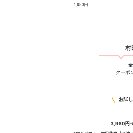
えごま油のり パック 味付け海苔
4,980円
フト デサンジャパン 送料無料
村
全
クーポ
お試し
3,960円