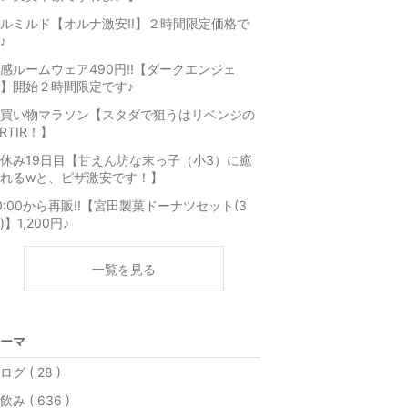
ルミルド【オルナ激安!!】２時間限定価格で
♪
感ルームウェア490円!!【ダークエンジェ
】開始２時間限定です♪
買い物マラソン【スタダで狙うはリベンジの
IRTIR！】
休み19日目【甘えん坊な末っ子（小3）に癒
れるwと、ピザ激安です！】
0:00から再販!!【宮田製菓ドーナツセット(3
)】1,200円♪
一覧を見る
ーマ
ログ ( 28 )
飲み ( 636 )