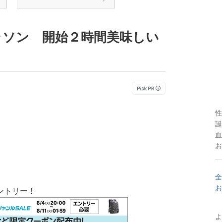
ラソン 開始２時間美味しい
性
誕
血
お
全
お
ントリー！
よ