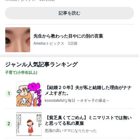
記事を読む
先生から教わった目やにの別の言葉
Amebaトピックス
1日前
ジャンル人気記事ランキング
子育て(小学生以上)
【結婚２０年】夫が私と結婚した理由がナナ
メ上すぎた。
1
kosodatefulな毎日 ～オギャ子の暴走～
【貧乏臭くてごめん】ミニマリストでは無い
と思ってる私の夏服
2
意識の高いママになりたかった