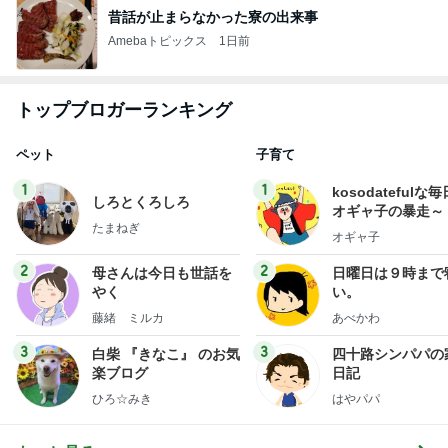
昔話が止まらなかった寮の出来事
Amebaトピックス
1日前
トップブロガーランキング
ペット
子育て
1
1
kosodatefulな毎
しろとくろしろ
オギャ子の暴走～
たまねぎ
オギャ子
2
2
母さんは今日も世話を
日曜日は９時まで
やく
い。
藤緒 ミルカ
あべかわ
3
3
白柴 『きなこ』 のお気
四十路シンパパの
楽ブログ
日記
ひろ☆みき
はやパパ