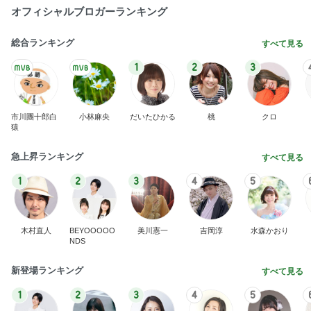
オフィシャルブロガーランキング
総合ランキング
すべて見る
1
2
3
市川團十郎白
小林麻央
だいたひかる
桃
クロ
猿
急上昇ランキング
すべて見る
1
2
3
4
5
木村直人
BEYOOOOO
美川憲一
吉岡淳
水森かおり
NDS
新登場ランキング
すべて見る
1
2
3
4
5