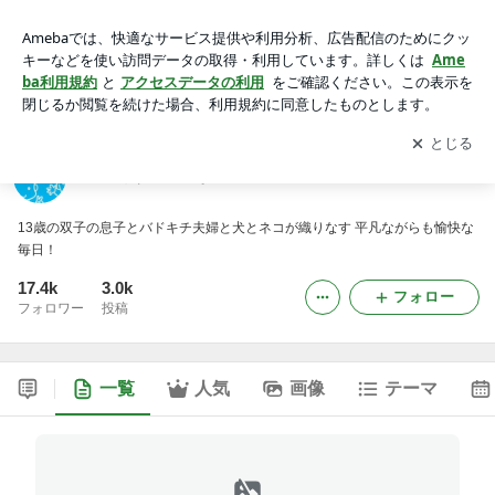
ゆめぞうと愉快な仲間たち
アプリをダウンロードして
ブログの更新通知
を受け取りまし
開く
ょう。
ゆめぞうと愉快な仲間たち
13歳の双子の息子とバドキチ夫婦と犬とネコが織りなす 平凡ながらも愉快な
毎日！
17.4k
3.0k
フォロー
フォロワー
投稿
一覧
人気
画像
テーマ