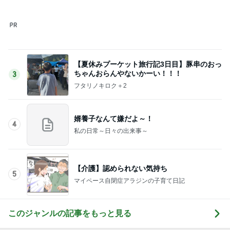
【夏休みプーケット旅行記3日目】豚串のおっ
ちゃんおらんやないかーい！！！
3
フタリノキロク＋2
婿養子なんて嫌だよ～！
4
私の日常～日々の出来事～
【介護】認められない気持ち
5
マイペース自閉症アラジンの子育て日記
このジャンルの記事をもっと見る