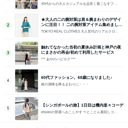
40代からの大人カジュアルを品良く着こなすファ
ッションブログ
★大人の二の腕対策は肩＆腕まわりのデザイ
ンに注目！！ 二の腕対策アイテム集めました
2
♪
TOKYO REAL CLOTHES 大人世代のリアルクロー
ズ
触れてなかった当初の夏休み計画と神戸の夜
にまさかの再会/初めて利用したサービス
3
*** あやのハピログ ***
60代ファッション。68歳になりました♪
4
銀の滴降る降るまわりに・・・
【シンガポールの旅】1日目は機内楽々コーデ
5
etsukoの部屋へおこしやす 〜とことん着回しコー
デ術〜