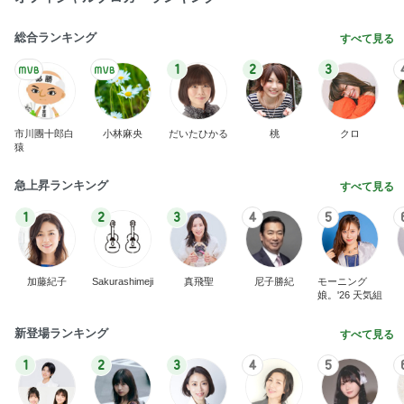
総合ランキング
すべて見る
1
2
3
市川團十郎白
小林麻央
だいたひかる
桃
クロ
猿
急上昇ランキング
すべて見る
1
2
3
4
5
加藤紀子
Sakurashimeji
真飛聖
尼子勝紀
モーニング
娘。'26 天気組
新登場ランキング
すべて見る
1
2
3
4
5