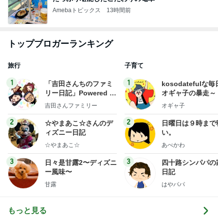
Amebaトピックス
13時間前
トップブロガーランキング
旅行
子育て
1
1
「吉田さんちのファミ
kosodatefulな毎
リー日記」Powered b
オギャ子の暴走～
y Ameba 吉田さんファ
吉田さんファミリー
オギャ子
ミリーオフィシャルブ
ログ
2
2
☆やまあこ☆さんのデ
日曜日は９時まで
ィズニー日記
い。
☆やまあこ☆
あべかわ
3
3
日々是甘露2〜ディズニ
四十路シンパパの
ー風味〜
日記
甘露
はやパパ
もっと見る