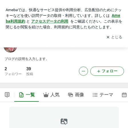
介護付有料老人ホーム 夢無限にらやまのブログ
アプリをダウンロードして
ブログの更新通知
を受け取りまし
開く
ょう。
介護付有料老人ホーム 夢無限にらやまのブログ
ブログの説明を入力します。
2
39
フォロー
フォロワー
投稿
一覧
人気
画像
テーマ