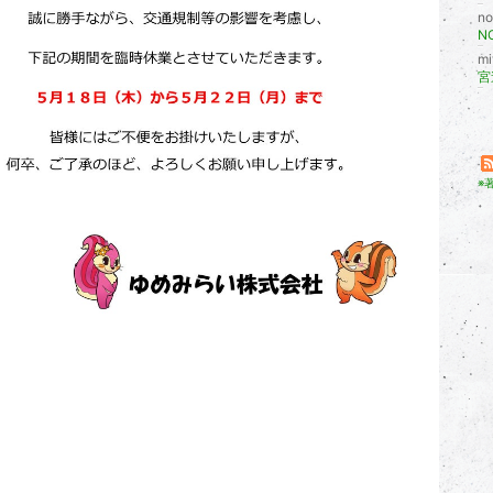
no
m
※