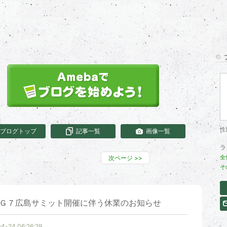
性
ブログトップ
記事一覧
画像一覧
ラ
全
次ページ
>>
そ
Ｇ７広島サミット開催に伴う休業のお知らせ
4-24 06:26:29