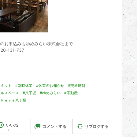
のお申込みもゆめみらい株式会社まで
20-131-737
サミット
#臨時休業
#休業のお知らせ
#交通規制
タルスペース
#八丁堀
#ゆめみらい
#不動産
・Ｒｅｖｅ八丁堀
いいね
リブログする
コメントする
3