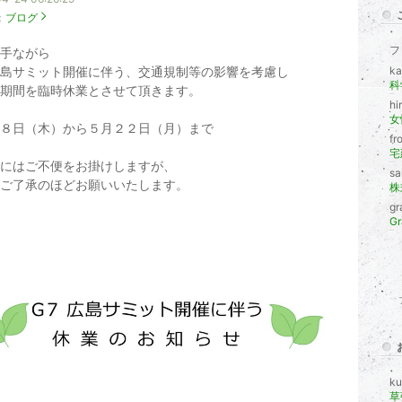
：
ブログ
フ
手ながら
島サミット開催に伴う、交通規制等の影響を考慮し
k
期間を臨時休業とさせて頂きます。
h
女
８日（木）から５月２２日（月）まで
fr
にはご不便をお掛けしますが、
s
ご了承のほどお願いいたします。
gr
ku