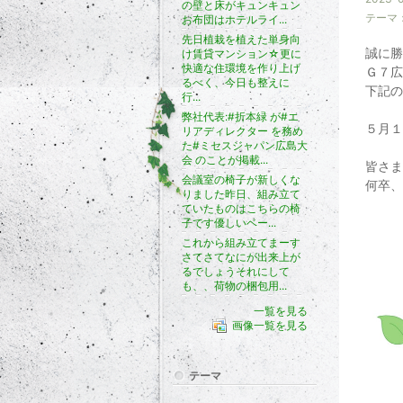
の壁と床がキュンキュン
テーマ
お布団はホテルライ...
先日植栽を植えた単身向
誠に勝
け賃貸マンション☆更に
快適な住環境を作り上げ
Ｇ７広
るべく、今日も整えに
下記の
行...
弊社代表:#折本緑 が#エ
５月１
リアディレクター を務め
た#ミセスジャパン広島大
会 のことが掲載...
皆さま
会議室の椅子が新しくな
何卒、
りました昨日、組み立て
ていたものはこちらの椅
子です優しいベー...
これから組み立てまーす
さてさてなにが出来上が
るでしょうそれにして
も、、荷物の梱包用...
一覧を見る
画像一覧を見る
テーマ