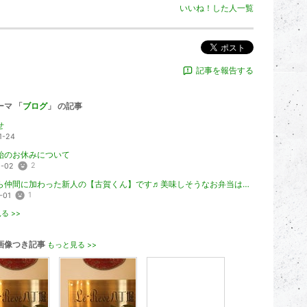
いいね！した人一覧
ポスト
記事を報告する
ーマ 「
ブログ
」 の記事
せ
1-24
始のお休みについて
2
2-02
今日から仲間に加わった新人の【古賀くん】です♬美味しそうなお弁当は、お母さまの手作りとの...
1
-01
る >>
画像つき記事
もっと見る >>