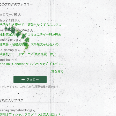
このブログのフォロワー
ォロワー:
10
人
atsura1123さん
科学的な引き寄せで、頑張らなくてもスルスルうまくいく波に乗る！1分でできる「直感の覚醒プログラム」講師・柴川桂子
iroshima-jobwomanさん
性起業家のビジネスコミュニテイーFLAPbiz
ontier-2012さん
宅建業界・宅建受験生・大卒短大卒社会人のための交流パーティー✌✌【フロンティア】
ala-domaniさん
株式会社サラ・ドマーニ 不動産売買・仲介・生前整理・遺品整理・ハウスクリーニング・インテリアコーディネート企画 女性の不動産屋
and-baliさん
Grand Bali Concept ｱｼﾞｱﾝｲﾝﾃﾘｱｼｮｯﾌﾟ ｸﾞﾗﾝﾊﾞﾘｺﾝｾﾌﾟﾄ
一覧を見る
フォロー
フォローすると、このブログの更新情報が届きます。
お気に入りブログ
sanagitsuyoshi-blogさん
草彅剛オフィシャルブログ「つよぽん日記」Powered by Ameba