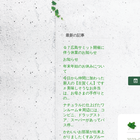
最新の記事
Ｇ７広島サミット開催に
伴う休業のお知らせ
お知らせ
年末年始のお休みについ
て
今日から仲間に加わった
新人の【古賀くん】です
♬美味しそうなお弁当
は、お母さまの手作りと
の...
ナチュラルに仕上げたワ
ンルーム☆周辺には、コ
ンビニ、ドラッグスト
ア、スーパーがあってバ
ス停...
かわいいお部屋が出来上
がりましたくすみブルー
2023-0