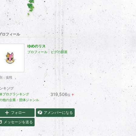
プロフィール
ゆめのリス
プロフィール
｜
ピグの部屋
別：
女性
ンキング
319,506
体ブログランキング
位
↑
ラ
の他の企業・団体ジャンル
ン
キ
ン
フォロー
アメンバーになる
グ
上
メッセージを送る
昇