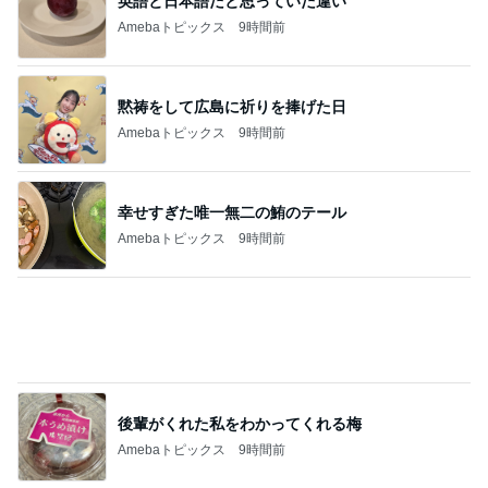
記事を読む
古村 夏仕様の弾性ストッキング
Amebaトピックス
10時間前
ジャンル人気記事ランキング
音楽活動・楽器
フィラー語の雨
1
妄形少女と秘密のクロヲゼット
Mas Que Nada（演奏動画）
2
ポンパパのジャズ日記