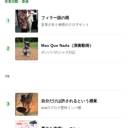
Amebaトピックス
1日前
美奈代 夫が買ってきてくれたお芋
Amebaトピックス
1日前
朝起きたら私の横にいた可愛い存在
Amebaトピックス
1日前
肉の旨みが楽しめる石焼ビビンバ
Amebaトピックス
19時間前