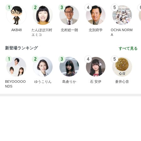
前向きだけど休みたいと思う時
Amebaトピックス
9時間前
記事を読む
英語と日本語だと思っていた違い
Amebaトピックス
9時間前
黙祷をして広島に祈りを捧げた日
Amebaトピックス
9時間前
幸せすぎた唯一無二の鮪のテール
Amebaトピックス
9時間前