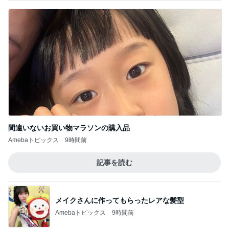
自分だけは許されるという感覚
3
asaのブログ悪性リンパ腫
夏休み連弾レッスン♫
4
町田 山路音楽教室～ピアノ・ソルフェージュ・リ
トミック
昭和音大夏期講習でした
5
とりあえず弦太郎
このジャンルの記事をもっと見る
レジェンド松下のなんでもプレゼン！
Amebaトピックス
10時間前