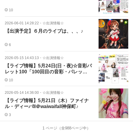
10
2026-06-01 14:28:22
・
☆出演情報☆
【出演予定】６月のライブは、、、♪
6
2026-05-15 14:43:13
・
☆出演情報☆
【ライブ情報】5月24日(日・夜)☆音彩パ
レット100「100回目の音彩・パレッ
ト!!」
10
2026-05-14 14:36:00
・
☆出演情報☆
【ライブ情報】5月21日（木）ファイナ
ル・ディーバII＠waiwaifall神保町♪
3
1
ページ（全
988
ページ中）