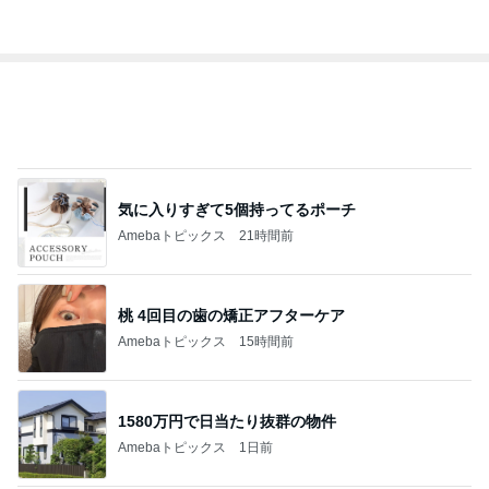
オフィシャルブロガーランキング
総合ランキング
すべて見る
1
2
3
市川團十郎白
小林麻央
だいたひかる
桃
クロ
猿
急上昇ランキング
すべて見る
1
2
3
4
5
AKB48
たんぽぽ川村
北村総一朗
北別府学
OCHA NORM
エミコ
A
新登場ランキング
すべて見る
1
2
3
4
5