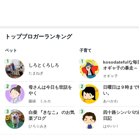
もっと見る
気に入りすぎて5個持ってるポーチ
Amebaトピックス
21時間前
桃 4回目の歯の矯正アフターケア
Amebaトピックス
15時間前
1580万円で日当たり抜群の物件
Amebaトピックス
1日前
神がかってる掃除機
Amebaトピックス
10時間前