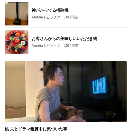
BEYOOOOO
ゆうこりん
島倉りか
石 安伊
蒼井心音
NDS
芸能人・有名人ブログ TOPへ
神がかってる掃除機
Amebaトピックス
10時間前
小川菜摘 熟年団の打ち合わせと食事
Amebaトピックス
9時間前
堀ちえみの夫 妻とココスで注文忘れ
Amebaトピックス
9時間前