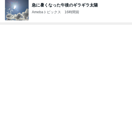
急に暑くなった午後のギラギラ太陽
Amebaトピックス
16時間前
トップブロガーランキング
ペット
子育て
1
1
kosodatefulな毎
しろとくろしろ
オギャ子の暴走～
たまねぎ
オギャ子
2
2
母さんは今日も世話を
日曜日は９時まで
やく
い。
藤緒 ミルカ
あべかわ
3
3
白柴 『きなこ』 のお気
四十路シンパパの
楽ブログ
日記
ひろ☆みき
はやパパ