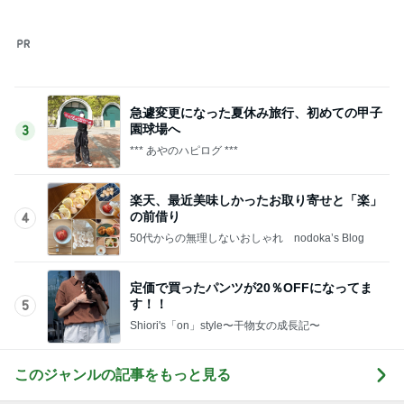
好奇心を満たしに行く初の国
Amebaトピックス
10時間前
親と泊まるため奮発したスイートルーム
Amebaトピックス
10時間前
豚おろしそうめんのアレンジレシピ
Amebaトピックス
10時間前
再度のお誘いが大好物な仕事