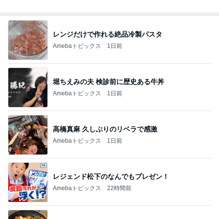
総合ランキング
すべて見る
1
2
3
市川團十郎白
小林麻央
だいたひかる
桃
クロ
猿
急上昇ランキング
すべて見る
1
2
3
4
5
EBiDAN 39&Ki
高山善廣
こいたん
島倉りか
つばきファク
DS
トリー
新登場ランキング
すべて見る
1
2
3
4
5