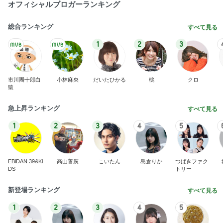
案内係を信じ乗った別の方面電車
Amebaトピックス
1日前
原田龍二 気ままな愛猫との楽しみ
Amebaトピックス
1日前