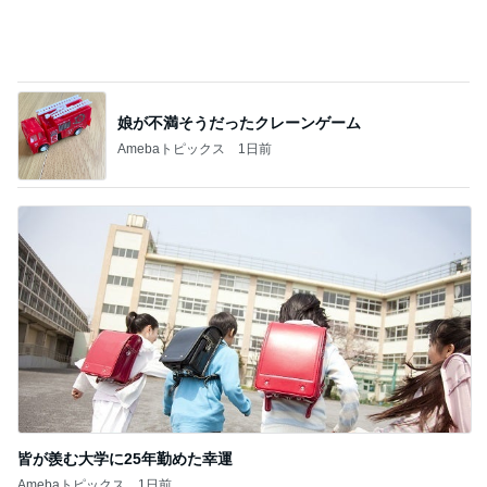
次世代掃除機がやってきた！！
Amebaトピックス
22時間前
平野ノラ 泥汚れに良かった棒石鹸
Amebaトピックス
10時間前
橋本じゅん 朝のファミレスで台本読み
Amebaトピックス
10時間前
假屋崎 絶品だった美味しいもつ鍋
Amebaトピックス
10時間前