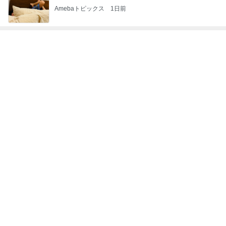
Amebaトピックス
1日前
トップブロガーランキング
旅行
インテリア&DIY
1
1
「吉田さんちのファミ
おうちと暮らしの
リー日記」Powered b
ピ 〜HOME&LI
y Ameba 吉田さんファ
吉田さんファミリー
yuki (ドキ子）
ミリーオフィシャルブ
ログ
2
2
☆やまあこ☆さんのデ
ほんとうに必要な
ィズニー日記
か持たない暮らし
ep Life Simple
☆やまあこ☆
yukiko
ンテリアのきろく
3
3
日々是甘露2〜ディズニ
１００均・カルデ
ー風味〜
好き！食いしん坊
らりん☆のブログ
甘露
☆きらりん☆
もっと見る