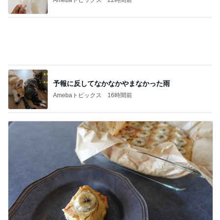
記事を読む
ユカイ 隣の人から貰ったプレゼント
Amebaトピックス
22時間前
ジャンル人気記事ランキング
30代〜ファッション
★機能性重視のお洒落迷子ほど持ってほしい
「楽〜だバッグ」
1
TOKYO REAL CLOTHES 大人世代のリアルクロー
ズ
やる気スイッチを探して三千里。
2
40代からの大人カジュアルを品良く着こなすファ
ッションブログ