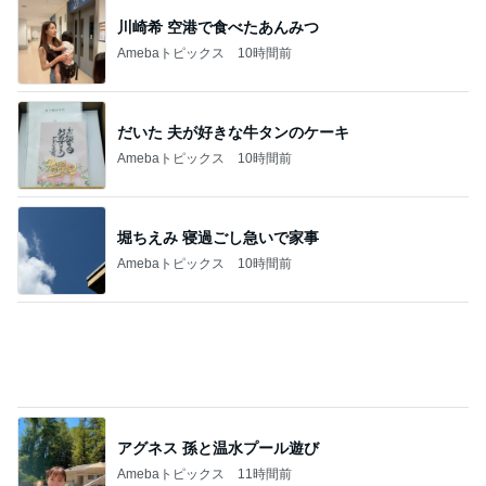
次世代掃除機がやってきた！！
Amebaトピックス
22時間前
カキカキで気持ちよさそうなうずら
Amebaトピックス
1日前
希少で特別なお線香でのご供養
Amebaトピックス
1日前
野沢 バブル時代の仲間と焼肉ランチ