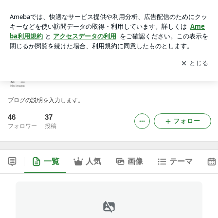
yukonarisoko-staffのブログ
アプリをダウンロードして
ブログの更新通知
を受け取りまし
開く
ょう。
yukonarisoko-staffのブログ
ブログの説明を入力します。
46
37
フォロー
フォロワー
投稿
一覧
人気
画像
テーマ