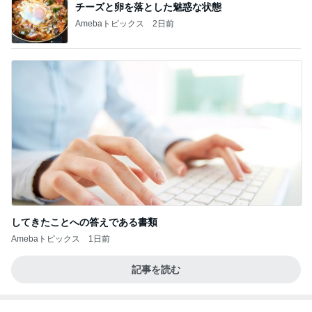
BEYOOOOO
島倉りか
ゆうこりん
石 安伊
蒼井心音
NDS
芸能人・有名人ブログ TOPへ
レジェンド松下のなんでもプレゼン！
Amebaトピックス
22時間前
夫から突然言われた人任せな相談
Amebaトピックス
1日前
植物と魚に癒された素敵な二日間
Amebaトピックス
1日前