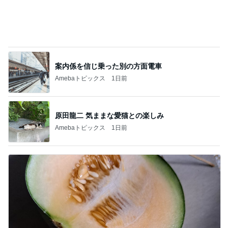
わが家でよく作る補食の組み合わせ
Amebaトピックス
22時間前
記事を読む
パンの代わりにちまきが出た食事
Amebaトピックス
1日前
独身時代の貯金で買ったブレスレット
Amebaトピックス
1日前
疲れた日に役立つ手作りみたいな餃子
Amebaトピックス
16時間前