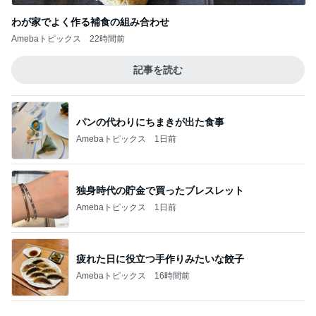
急遽変更になった夏休み旅行、初めての甲子
園球場へ
3
*** あやのハピログ ***
楽天、最近美味しかったお取り寄せと「楽」
の前借り
4
50代からの無理しないおしゃれ nodoka’s Blog
定価で買ったパンツが20％OFFになってま
す！！
5
Shiori's「on」style〜干物女の成長記〜
このジャンルの記事をもっと見る