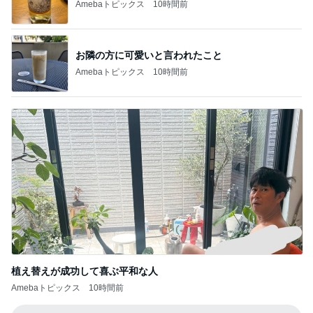
川崎希 空港で食べたあんみつ
Amebaトピックス
10時間前
だいた 夫が好きな牛タンのケーキ
Amebaトピックス
10時間前
堀ちえみ 寝過ごし急いで家事
Amebaトピックス
10時間前
アグネス 孫と温水プール遊び
Amebaトピックス
11時間前