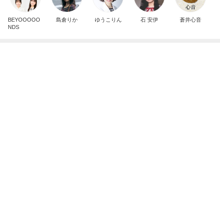
趣味で育てたメロンのいいかんじ
Amebaトピックス
2日前
記事を読む
スーパーの駐車場で鳴り響く警告音
Amebaトピックス
1日前
病状が落ち着き退院予定となった母
Amebaトピックス
1日前
KFC我慢後に食べたアイス181kcal
Amebaトピックス
22時間前