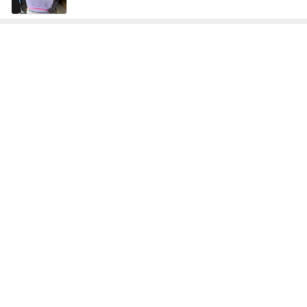
記事を読む
8歳次男の初ひとり旅でのトラブル
Amebaトピックス
1日前
松本明子 30cmのゴーヤを糠漬け
Amebaトピックス
1日前
一旦我慢したが結局戻ったショップ
Amebaトピックス
1日前