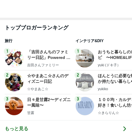
レンジだけで作れる絶品冷製パスタ
Amebaトピックス
1日前
堀ちえみの夫 検診前に歴史ある牛丼
Amebaトピックス
1日前
高橋真麻 久しぶりのリベラで感激
Amebaトピックス
1日前
レジェンド松下のなんでもプレゼン！
Amebaトピックス
22時間前
チーズと卵を落とした魅惑な状態