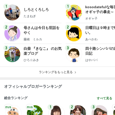
1
1
kosodatefulな毎
しろとくろしろ
オギャ子の暴走～
たまねぎ
オギャ子
2
2
母さんは今日も世話を
日曜日は９時まで
やく
い。
藤緒 ミルカ
あべかわ
3
3
白柴 『きなこ』 のお気
四十路シンパパの
楽ブログ
日記
ひろ☆みき
はやパパ
ランキングをもっと見る
オフィシャルブロガーランキング
総合ランキング
すべて見る
1
2
3