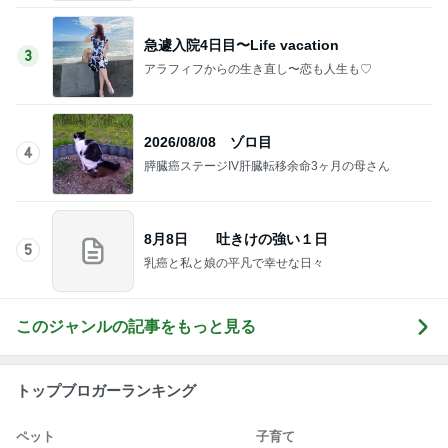
急遽入院4日目〜Life vacation
3
アラフィフからの生き直し〜恋も人生も♡
2026/08/08 ゾロ目
4
膵臓癌ステージIV肝臓転移余命3ヶ月の母さん
8月8日 吐きけの強い１日
5
乳癌と私と娘の平凡で幸せな日々
このジャンルの記事をもっと見る
トップブロガーランキング
ペット
子育て