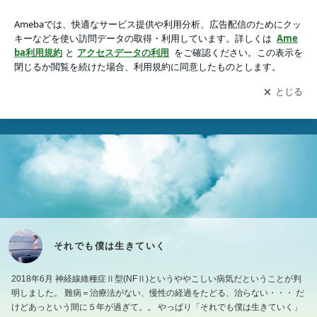
それでも僕は生きていく
アプリをダウンロードして
ブログの更新通知
を受け取りまし
開く
ょう。
Ameblo
Posts
Profile
Twitter
それでも僕は生きていく
2018年6月 神経線維種症Ⅱ型(NFⅡ)というややこしい病気だということが判
明しました。 難病＝治療法がない、慢性の経過をたどる、治らない・・・ だ
けどあっという間に５年が過ぎて。。 やっぱり「それでも僕は生きていく」