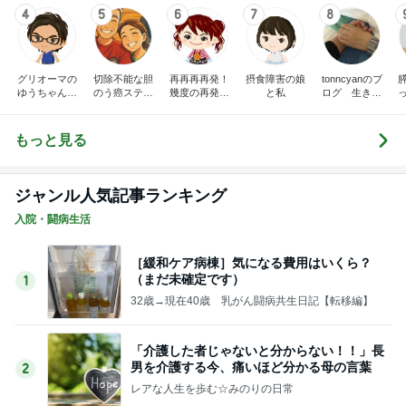
4
5
6
7
8
グリオーマの
切除不能な胆
再再再再発！
摂食障害の娘
tonncyanのブ
ゆうちゃんブ
のう癌ステー
幾度の再発も
と私
ログ 生きた
ログ
ジIII闘病記
乗り越える！
証
さくらの幸せ
探求ブログ♬.
もっと見る
*ﾟ
ジャンル人気記事ランキング
入院・闘病生活
［緩和ケア病棟］気になる費用はいくら？
（まだ未確定です）
1
32歳→現在40歳 乳がん闘病共生日記【転移編】
「介護した者じゃないと分からない！！」長
男を介護する今、痛いほど分かる母の言葉
2
レアな人生を歩む☆みのりの日常