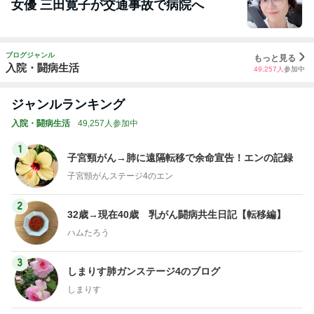
女優 三田寛子が交通事故で病院へ
ブログジャンル
もっと見る
入院・闘病生活
49,257
人
参加中
ジャンルランキング
入院・闘病生活
49,257人参加中
1
子宮頸がん→肺に遠隔転移で余命宣告！エンの記録
子宮頸がんステージ4のエン
2
32歳→現在40歳 乳がん闘病共生日記【転移編】
ハムたろう
3
しまりす肺ガンステージ4のブログ
しまりす