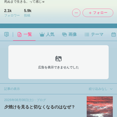
死ぬまで生きる。って感じｗ
2.1k
5.9k
フォロー
フォロワー
投稿
一覧
人気
画像
テーマ
広告を表示できませんでした
記事の表示
絞り込みなし
2026年08月08日(土)
・
ブログ
夕焼けを見ると切なくなるのはなぜ？