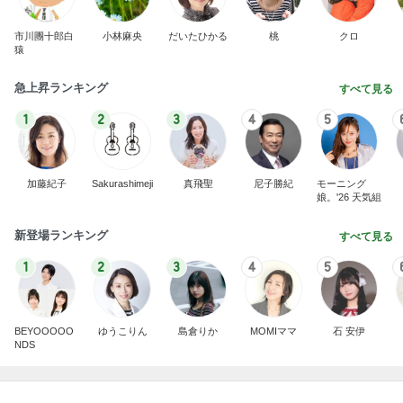
市川團十郎白
小林麻央
だいたひかる
桃
クロ
猿
急上昇ランキング
すべて見る
1
2
3
4
5
加藤紀子
Sakurashimeji
真飛聖
尼子勝紀
モーニング
娘。'26 天気組
新登場ランキング
すべて見る
1
2
3
4
5
BEYOOOOO
ゆうこりん
島倉りか
MOMIママ
石 安伊
NDS