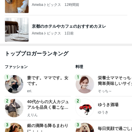
Amebaトピックス
12時間前
京都のホテルやカフェのおすすめカヌレ
Amebaトピックス
1日前
トップブロガーランキング
ファッション
料理
1
1
妻です。ママです。女
栄養士ママそっち
です。
簡単美味しいサイ
献立
eri.
そっち～
2
2
40代からの大人カジュ
ゆうき酒場
アルを品良く着こなす
ゆうき
ファッションブログ
えりん
3
3
銀の滴降る降るまわり
毎日笑顔で過ごし
に・・・