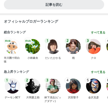
記事を読む
オフィシャルブロガーランキング
総合ランキング
すべて見る
1
2
3
市川團十郎白
小林麻央
だいたひかる
桃
クロ
猿
急上昇ランキング
すべて見る
1
2
3
4
5
デーモン閣下
片岡愛之助
林下清志(ビッ
沢田聖子
金沢克彦
グダディ)