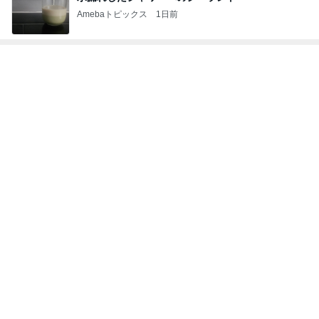
Amebaトピックス
1日前
次世代掃除機がやってきた！！
Amebaトピックス
2時間前
だいた 母の退院に向け部屋を片付け
Amebaトピックス
1日前
だいた 減っていた息子の体重の悩み
Amebaトピックス
1日前