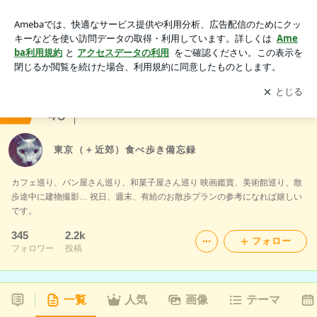
東京（＋近郊）食べ歩き備忘録
アプリをダウンロードして
ブログの更新通知
を受け取りまし
開く
ょう。
ranking
46
グルメマニア(その他)ジャンル
東京（＋近郊）食べ歩き備忘録
カフェ巡り、パン屋さん巡り、和菓子屋さん巡り 映画鑑賞、美術館巡り、散
歩途中に建物撮影… 祝日、週末、有給のお散歩プランの参考になれば嬉しい
です。
345
2.2k
フォロー
フォロワー
投稿
一覧
人気
画像
テーマ