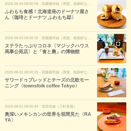
2026-08-04 08:00:58
・
田園都市線（用賀、桜新町など）
ふわもち食感！北海道発のドーナツ屋さ
ん〈珈琲とドーナツ ふわもち邸〉
2026-08-03 08:00:26
・
田園都市線（用賀、桜新町など）
ヌテラたっぷりコロネ〈マジックハウス
馬事公苑店〉と「食と農」の博物館
2026-08-02 08:00:26
・
田園都市線（用賀、桜新町など）
サワードゥブレッドとチーズの北欧モー
ニング〈townsfolk coffee Tokyo〉
2026-08-01 08:00:44
・
世田谷線（三軒茶屋）
奥深いメキシカンの世界を垣間見た〈RA
YA〉