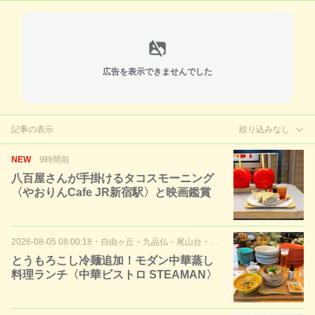
広告を表示できませんでした
記事の表示
絞り込みなし
NEW
9時間前
八百屋さんが手掛けるタコスモーニング
〈やおりんCafe JR新宿駅〉と映画鑑賞
2026-08-05 08:00:18
・
自由ヶ丘・九品仏・尾山台・等々力・二子玉
とうもろこし冷麺追加！モダン中華蒸し
料理ランチ〈中華ビストロ STEAMAN〉