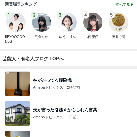
新登場ランキング
すべて見る
1
2
3
4
5
BEYOOOOO
島倉りか
ゆうこりん
石 安伊
蒼井心音
NDS
芸能人・有名人ブログ TOPへ
神がかってる掃除機
Amebaトピックス
2時間前
夫が言った引越すかもしれん言葉
Amebaトピックス
1日前