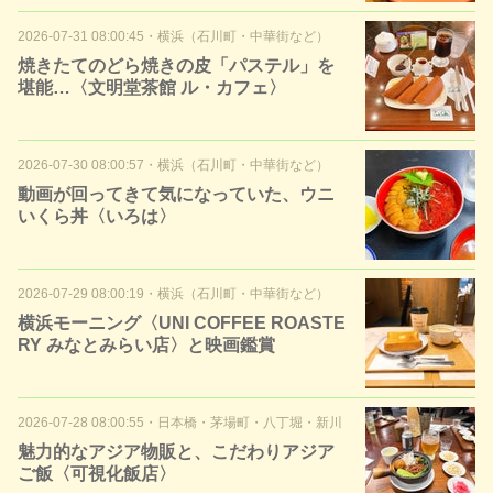
2026-07-31 08:00:45
・
横浜（石川町・中華街など）
焼きたてのどら焼きの皮「パステル」を
堪能…〈文明堂茶館 ル・カフェ〉
2026-07-30 08:00:57
・
横浜（石川町・中華街など）
動画が回ってきて気になっていた、ウニ
いくら丼〈いろは〉
2026-07-29 08:00:19
・
横浜（石川町・中華街など）
横浜モーニング〈UNI COFFEE ROASTE
RY みなとみらい店〉と映画鑑賞
2026-07-28 08:00:55
・
日本橋・茅場町・八丁堀・新川
魅力的なアジア物販と、こだわりアジア
ご飯〈可視化飯店〉