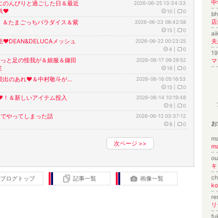
中
にのんびりと過ごした日＆最近
2026-06-25 13:34:33
❤︎
10
|
0
b
店
！＆たまごっちパラダイス＆紫
2026-06-23 08:42:58
15
|
0
a
❤︎DEAN&DELUCAメッシュ
2026-06-22 00:23:25
4
|
0
1
︎やっと足の怪我が＆娘服＆鎌田
2026-06-17 09:29:52
マ
笑
19
|
0
続出のあれ❤︎＆中村敬斗が…
2026-06-16 05:16:53
15
|
0
❤︎！＆新しいアイテム投入
2026-06-14 10:19:48
9
|
0
駅でやってしまった話
2026-06-12 03:37:12
お
8
|
0
m
次ページ
>>
m
o
キ
c
ブログトップ
記事一覧
画像一覧
k
r
リ
f