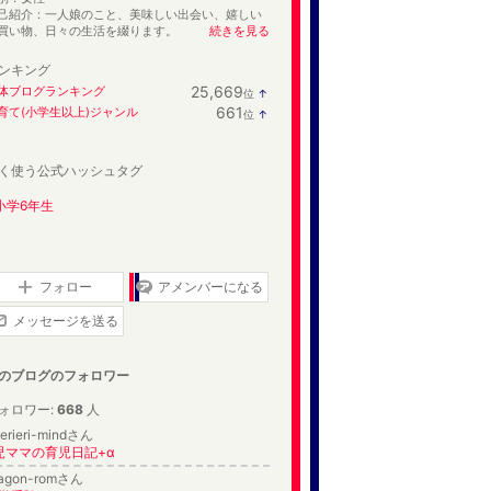
己紹介：一人娘のこと、美味しい出会い、嬉しい
買い物、日々の生活を綴ります。
続きを見る
ンキング
25,669
体ブログランキング
位
↑
ラ
661
育て(小学生以上)ジャンル
位
↑
ン
ラ
キ
ン
ン
キ
グ
く使う公式ハッシュタグ
ン
上
グ
昇
上
小学6年生
昇
フォロー
アメンバーになる
メッセージを送る
のブログのフォロワー
ォロワー:
668
人
ierieri-mindさん
児ママの育児日記+α
ragon-romさん