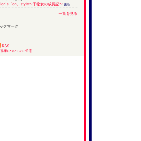
hiori's「on」style〜干物女の成長記〜
更新
一覧を見る
ックマーク
RSS
著作権についてのご注意