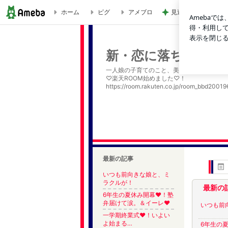
ホーム
ピグ
アメブロ
見逃されていた子宮
ブログ記事一覧｜新・恋に落ちた一皿
新・恋に落ちた一皿
一人娘の子育てのこと、美味しい出会い、嬉
♡楽天ROOM始めました♡！
https://room.rakuten.co.jp/room_bbd20019
最新の記事
いつも前向きな娘と、ミ
ラクルが！
最新の
6年生の夏休み開幕❤︎！塾
弁届けて涙。＆イーレ❤︎
いつも前
一学期終業式❤︎！いよい
よ始まる…
6年生の