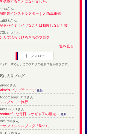
学受験することになりました。
h-incさん
舗開業インストラクター｜bh飯島由敬
ika533さん
夫がヤバイ？！イヤなことは我慢しないと誓ったブログ
973bvnbさん
ンガで読もうひろきちのブログ
一覧を見る
フォロー
フォローすると、このブログの更新情報が届きます。
気に入りブログ
arivooさん
arivo's プチプラコーデ
更新
utdoorcamp1013さん
ャンプ＆ミニ旅行
hunta-2011さん
osodatefulな毎日 ～オギャ子の暴走～
更新
emix-reeさん
ーオフィシャルブログ「Ree+」
uku-0809さん