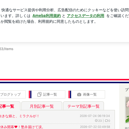
内膜のポリープ
芸能人ブログ
人気ブログ
新規登録
しいお買い物などの日常を綴ります。
63/items
プ
ブログトップ
記事一覧
画像一覧
記事一覧
月別記事一覧
テーマ別記事一覧
向きな娘と、ミラクルが！
2026-07-24 06:19:34
23
|
0
夏休み開幕❤︎！塾弁届けて涙。
2026-07-22 02:49:58
性