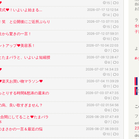
︎
15
|
0
自
お
業式❤︎！いよいよ始まる…
2026-07-17 12:12:54
14
|
0
ラ
！笑 と公開後にご近所ぶらり
2026-07-13 07:11:35
全
15
|
0
子
生から驚きの一言！
2026-07-12 07:59:31
10
|
0
ントアップ❤︎美容系！
2026-07-10 04:22:03
よ
7
|
0
とたまパラと、いよいよ短縮授
2026-07-09 12:28:47
#
8
|
0
︎
2026-07-07 14:34:23
15
|
0
︎楽天お買い物マラソン❤︎
2026-07-04 11:39:29
11
|
0
っとりする時間&怒涛の週末の
2026-07-03 07:47:35
9
|
0
の烏、良い歌すぎません？
2026-07-02 01:54:56
こ
6
|
0
フ
強合間にしてること❤︎たまパラ
2026-06-29 07:47:49
本
7
|
0
er
2
のまさかの一言＆最近の悩
2026-06-27 06:39:03
10
|
0
d