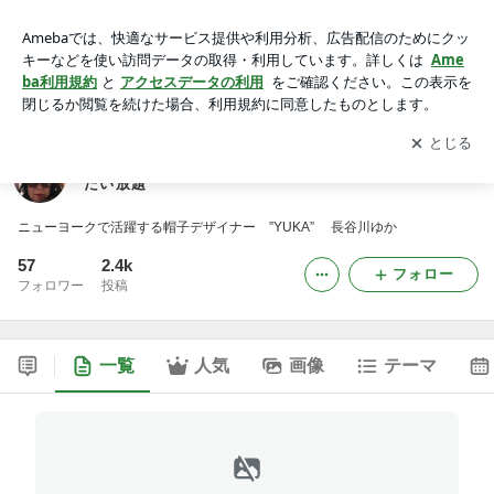
ＹＵＫＡの サバイバル ニューヨーク ライフ 言いたい放
題
アプリをダウンロードして
ブログの更新通知
を受け取りまし
開く
ょう。
ＹＵＫＡの サバイバル ニューヨーク ライフ 言い
たい放題
ニューヨークで活躍する帽子デザイナー ”YUKA” 長谷川ゆか
57
2.4k
フォロー
フォロワー
投稿
一覧
人気
画像
テーマ