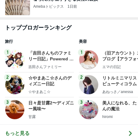
Amebaトピックス
1日前
トップブロガーランキング
旅行
美容
1
1
「吉田さんちのファミ
（旧アカウント）
リー日記」Powered b
ブログ【アラフォ
y Ameba 吉田さんファ
社売却セカンドラ
吉田さんファミリー
エマの日記
ミリーオフィシャルブ
フ】
ログ
2
2
☆やまあこ☆さんのデ
リトルミニマリス
ィズニー日記
ビューティコラム 
little minimalist'
☆やまあこ☆
あねっさ／anessa
uty colum
3
3
日々是甘露2〜ディズニ
美人になれる、た
ー風味〜
んの魔法
甘露
hiromi
もっと見る