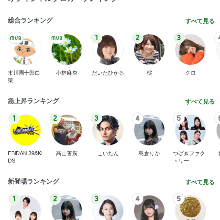
総合ランキング
すべて見る
1
2
3
市川團十郎白
小林麻央
だいたひかる
桃
クロ
猿
急上昇ランキング
すべて見る
1
2
3
4
5
EBiDAN 39&Ki
高山善廣
こいたん
島倉りか
つばきファク
DS
トリー
新登場ランキング
すべて見る
1
2
3
4
5