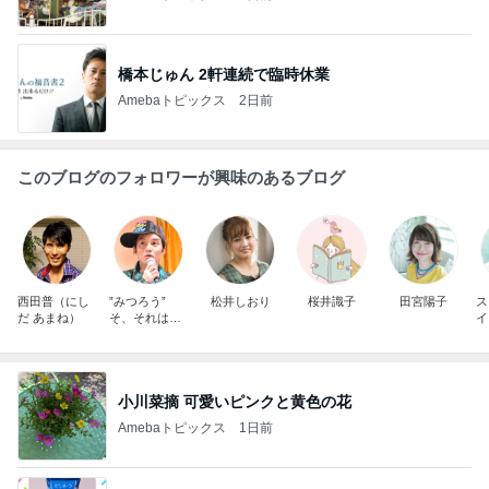
橋本じゅん 2軒連続で臨時休業
Amebaトピックス
2日前
このブログのフォロワーが興味のあるブログ
西田普（にし
”みつろう”
松井しおり
桜井識子
田宮陽子
ス
だ あまね）
そ、それは幸
イ
せになれる呪
穴
文
小川菜摘 可愛いピンクと黄色の花
Amebaトピックス
1日前