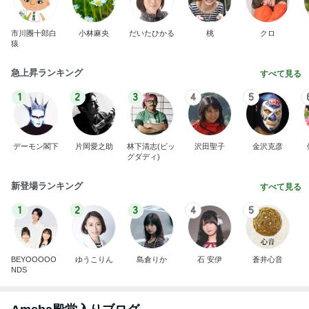
市川團十郎白
小林麻央
だいたひかる
桃
クロ
猿
急上昇ランキング
すべて見る
1
2
3
4
5
デーモン閣下
片岡愛之助
林下清志(ビッ
沢田聖子
金沢克彦
グダディ)
新登場ランキング
すべて見る
1
2
3
4
5
BEYOOOOO
ゆうこりん
島倉りか
石 安伊
蒼井心音
NDS