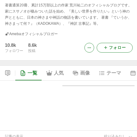
著書通算20冊、累計15万部以上の作家 荒川祐二のオフィシャルブログです。
家にスサノオが棲みついた話を始め、『美しい世界を作りたい』という神の
声とともに、日本の神さまや神話の物語を書いています。 著書 『ていうか、
神さまって何？』（KADOKAWA）、『神訳 古事記』等。
Amebaオフィシャルブロガー
10.8k
8.6k
フォロー
フォロワー
投稿
一覧
人気
画像
テーマ
記事の表示
絞り込みなし