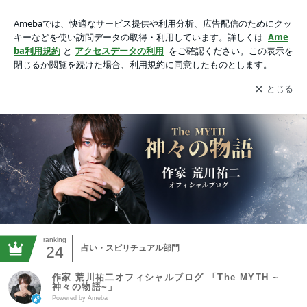
作家 荒川祐二オフィシャルブログ 「The MYTH ~神々の物語
~」 Powered by Ameba
アプリをダウンロードして
ブログの更新通知
を受け取りまし
開く
ょう。
ranking
24
占い・スピリチュアル部門
作家 荒川祐二オフィシャルブログ 「The MYTH ~
神々の物語~」
Powered by Ameba