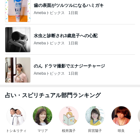
歯の表面がツルツルになるハミガキ
Amebaトピックス
1日前
水虫と診断され3歳息子への心配
Amebaトピックス
1日前
のん ドラマ撮影でエナジーチャージ
Amebaトピックス
1日前
占い・スピリチュアル部門ランキング
トシ＆リティ
マリア
桜井識子
田宮陽子
咲良