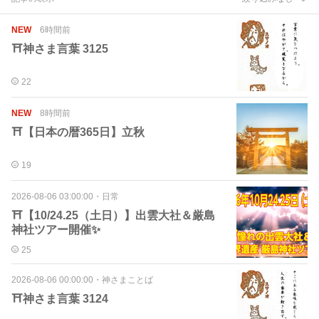
NEW
6時間前
⛩️神さま言葉 3125
22
NEW
8時間前
⛩【日本の暦365日】立秋
19
2026-08-06 03:00:00
・
日常
⛩️【10/24.25（土日）】出雲大社＆厳島
神社ツアー開催✨
25
2026-08-06 00:00:00
・
神さまことば
⛩️神さま言葉 3124