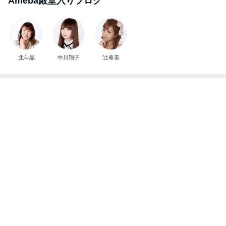
Ameba殿堂入りブログ
北斗晶
中川翔子
辻希美